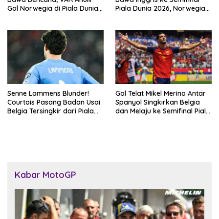
Gol Norwegia di Piala Dunia
Piala Dunia 2026, Norwegia
2026
Tersingkir Lewat Extra Time
Senne Lammens Blunder!
Gol Telat Mikel Merino Antar
Courtois Pasang Badan Usai
Spanyol Singkirkan Belgia
Belgia Tersingkir dari Piala
dan Melaju ke Semifinal Piala
Dunia 2026
Dunia 2026
Kabar MotoGP