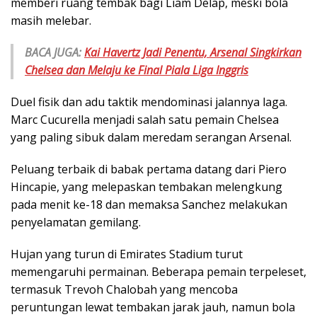
memberi ruang tembak bagi Liam Delap, meski bola
masih melebar.
BACA JUGA:
Kai Havertz Jadi Penentu, Arsenal Singkirkan
Chelsea dan Melaju ke Final Piala Liga Inggris
Duel fisik dan adu taktik mendominasi jalannya laga.
Marc Cucurella menjadi salah satu pemain Chelsea
yang paling sibuk dalam meredam serangan Arsenal.
Peluang terbaik di babak pertama datang dari Piero
Hincapie, yang melepaskan tembakan melengkung
pada menit ke-18 dan memaksa Sanchez melakukan
penyelamatan gemilang.
Hujan yang turun di Emirates Stadium turut
memengaruhi permainan. Beberapa pemain terpeleset,
termasuk Trevoh Chalobah yang mencoba
peruntungan lewat tembakan jarak jauh, namun bola