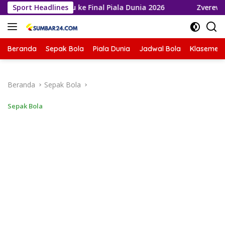
Langsung
oja Melaju ke Final Piala Dunia 2026
Sport Headlines
Zverev Gagal Juara
ke
konten
Beranda
Sepak Bola
Piala Dunia
Jadwal Bola
Klasemen 
Beranda
Sepak Bola
Sepak Bola