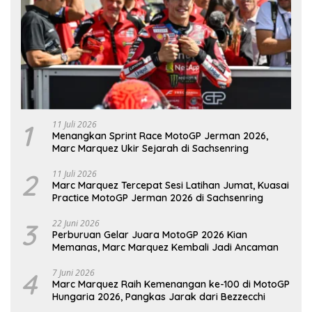
1
11 Juli 2026
Menangkan Sprint Race MotoGP Jerman 2026,
Marc Marquez Ukir Sejarah di Sachsenring
2
11 Juli 2026
Marc Marquez Tercepat Sesi Latihan Jumat, Kuasai
Practice MotoGP Jerman 2026 di Sachsenring
3
22 Juni 2026
Perburuan Gelar Juara MotoGP 2026 Kian
Memanas, Marc Marquez Kembali Jadi Ancaman
4
7 Juni 2026
Marc Marquez Raih Kemenangan ke-100 di MotoGP
Hungaria 2026, Pangkas Jarak dari Bezzecchi