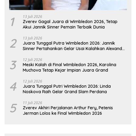
1
13 Juli 2026
Zverev Gagal Juara di Wimbledon 2026, Tetap
Akui Jannik Sinner Pemain Terbaik Dunia
2
13 Juli 2026
Juara Tunggal Putra Wimbledon 2026: Jannik
Sinner Pertahankan Gelar Usai Kalahkan Alexander
Zverev
3
12 Juli 2026
Meski Kalah di Final Wimbledon 2026, Karolina
Muchova Tetap Kejar Impian Juara Grand
4
12 Juli 2026
Juara Tunggal Putri Wimbledon 2026: Linda
Noskova Raih Gelar Grand Slam Perdana
5
11 Juli 2026
Zverev Akhiri Perjalanan Arthur Fery, Petenis
Jerman Lolos ke Final Wimbledon 2026