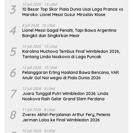
3
10 Juli 2026
13 Lihat
10 Besar Top Skor Piala Dunia Usai Laga Prancis vs
Maroko: Lionel Messi Gusur Miroslav Klose
4
8 Juli 2026
10 Lihat
Lionel Messi Gagal Penalti, Tapi Bawa Argentina
Bangkit dan Singkirkan Mesir
5
10 Juli 2026
10 Lihat
Karolina Muchova Tembus Final Wimbledon 2026,
Tantang Linda Noskova di Laga Puncak
6
12 Juli 2026
10 Lihat
Pelanggaran Erling Haaland Bawa Bencana, VAR
Anulir Gol Norwegia di Piala Dunia 2026
7
12 Juli 2026
9 Lihat
Juara Tunggal Putri Wimbledon 2026: Linda
Noskova Raih Gelar Grand Slam Perdana
8
11 Juli 2026
8 Lihat
Zverev Akhiri Perjalanan Arthur Fery, Petenis
Jerman Lolos ke Final Wimbledon 2026
10 Juli 2026
8 Lihat