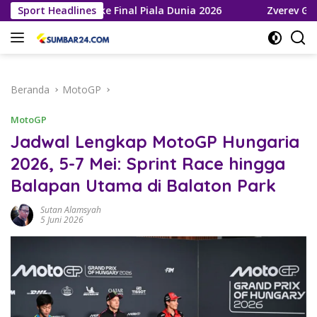
Langsung
Roja Melaju ke Final Piala Dunia 2026
Sport Headlines
Zverev Gagal Juar
ke
konten
Beranda
MotoGP
MotoGP
Jadwal Lengkap MotoGP Hungaria
2026, 5-7 Mei: Sprint Race hingga
Balapan Utama di Balaton Park
Sutan Alamsyah
5 Juni 2026