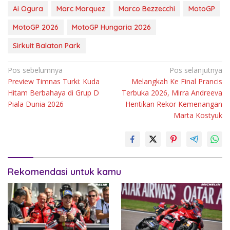
Ai Ogura
Marc Marquez
Marco Bezzecchi
MotoGP
MotoGP 2026
MotoGP Hungaria 2026
Sirkuit Balaton Park
Navigasi
Pos sebelumnya
Pos selanjutnya
Preview Timnas Turki: Kuda
Melangkah Ke Final Prancis
pos
Hitam Berbahaya di Grup D
Terbuka 2026, Mirra Andreeva
Piala Dunia 2026
Hentikan Rekor Kemenangan
Marta Kostyuk
Rekomendasi untuk kamu