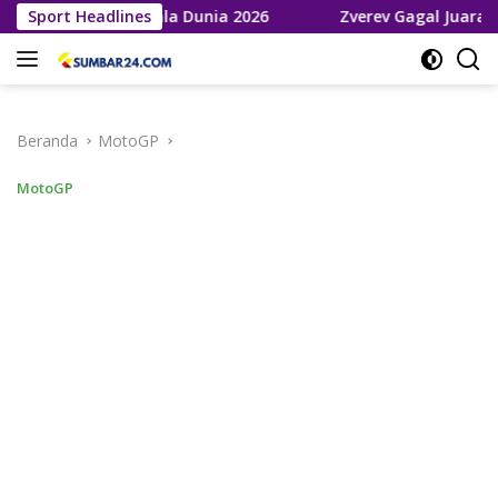
Langsung
 ke Final Piala Dunia 2026
Sport Headlines
Zverev Gagal Juara di Wimble
ke
konten
Beranda
MotoGP
MotoGP