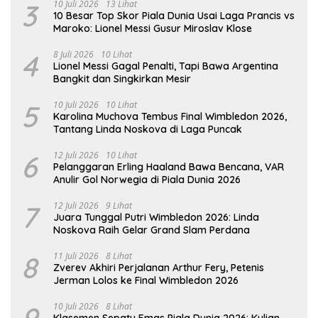
3
10 Juli 2026
13 Lihat
10 Besar Top Skor Piala Dunia Usai Laga Prancis vs
Maroko: Lionel Messi Gusur Miroslav Klose
4
8 Juli 2026
10 Lihat
Lionel Messi Gagal Penalti, Tapi Bawa Argentina
Bangkit dan Singkirkan Mesir
5
10 Juli 2026
10 Lihat
Karolina Muchova Tembus Final Wimbledon 2026,
Tantang Linda Noskova di Laga Puncak
6
12 Juli 2026
10 Lihat
Pelanggaran Erling Haaland Bawa Bencana, VAR
Anulir Gol Norwegia di Piala Dunia 2026
7
12 Juli 2026
9 Lihat
Juara Tunggal Putri Wimbledon 2026: Linda
Noskova Raih Gelar Grand Slam Perdana
8
11 Juli 2026
8 Lihat
Zverev Akhiri Perjalanan Arthur Fery, Petenis
Jerman Lolos ke Final Wimbledon 2026
10 Juli 2026
8 Lihat