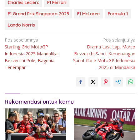
Charles Leclerc
F1 Ferrari
F1 Grand Prix Singapura 2025
F1 McLaren
Formula 1
Lando Norris
Navigasi
Pos sebelumnya
Pos selanjutnya
Starting Grid MotoGP
Drama Last Lap, Marco
pos
Indonesia 2025 Mandalika:
Bezzecchi Sabet Kemenangan
Bezzecchi Pole, Bagnaia
Sprint Race MotoGP Indonesia
Terlempar
2025 di Mandalika
Rekomendasi untuk kamu