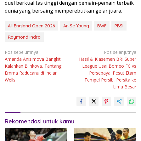
duel berkualitas tinggi dengan pemain-pemain terbaik
dunia yang bersaing memperebutkan gelar juara.
All England Open 2026
An Se Young
BWF
PBSI
Raymond Indra
Navigasi
Pos sebelumnya
Pos selanjutnya
Amanda Anisimova Bangkit
Hasil & Klasemen BRI Super
pos
Kalahkan Blinkova, Tantang
League Usai Borneo FC vs
Emma Raducanu di Indian
Persebaya: Pesut Etam
Wells
Tempel Persib, Persita ke
Lima Besar
Rekomendasi untuk kamu