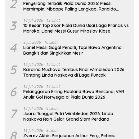
2
Penyerang Terbaik Piala Dunia 2026: Messi
Memimpin, Mbappe Paling Lengkap, Ronaldo
Melempem
3
10 Juli 2026
13 Lihat
10 Besar Top Skor Piala Dunia Usai Laga Prancis vs
Maroko: Lionel Messi Gusur Miroslav Klose
4
8 Juli 2026
10 Lihat
Lionel Messi Gagal Penalti, Tapi Bawa Argentina
Bangkit dan Singkirkan Mesir
5
10 Juli 2026
10 Lihat
Karolina Muchova Tembus Final Wimbledon 2026,
Tantang Linda Noskova di Laga Puncak
6
12 Juli 2026
10 Lihat
Pelanggaran Erling Haaland Bawa Bencana, VAR
Anulir Gol Norwegia di Piala Dunia 2026
7
12 Juli 2026
9 Lihat
Juara Tunggal Putri Wimbledon 2026: Linda
Noskova Raih Gelar Grand Slam Perdana
8
11 Juli 2026
8 Lihat
Zverev Akhiri Perjalanan Arthur Fery, Petenis