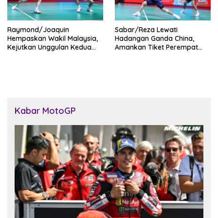
Raymond/Joaquin
Sabar/Reza Lewati
Hempaskan Wakil Malaysia,
Hadangan Ganda China,
Kejutkan Unggulan Kedua
Amankan Tiket Perempat
Dunia di Indonesia Open
Final Indonesia Open 2026
2026
Kabar MotoGP