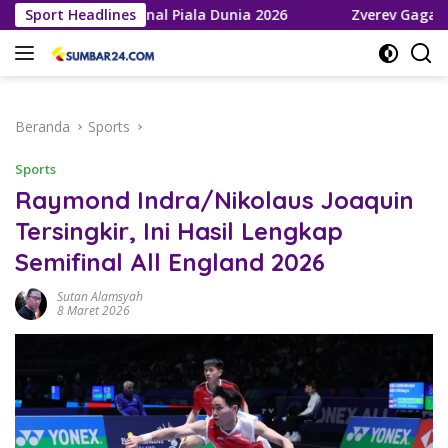
Langsung
aju ke Final Piala Dunia 2026
Sport Headlines
Zverev Gagal Juara di Wim
ke
konten
Beranda
Sports
Sports
Raymond Indra/Nikolaus Joaquin
Tersingkir, Ini Hasil Lengkap
Semifinal All England 2026
Sutan Alamsyah
8 Maret 2026