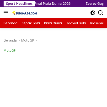
Langsung
elaju ke Final Piala Dunia 2026
Sport Headlines
Zverev Gagal Juara di W
ke
konten
Beranda
Sepak Bola
Piala Dunia
Jadwal Bola
Klasemen 
Beranda
MotoGP
MotoGP