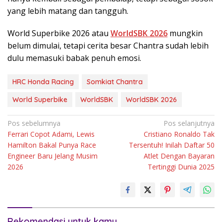
yang lebih matang dan tangguh.
World Superbike 2026 atau
WorldSBK 2026
mungkin
belum dimulai, tetapi cerita besar Chantra sudah lebih
dulu memasuki babak penuh emosi.
HRC Honda Racing
Somkiat Chantra
World Superbike
WorldSBK
WorldSBK 2026
Navigasi
Pos sebelumnya
Pos selanjutnya
Ferrari Copot Adami, Lewis
Cristiano Ronaldo Tak
pos
Hamilton Bakal Punya Race
Tersentuh! Inilah Daftar 50
Engineer Baru Jelang Musim
Atlet Dengan Bayaran
2026
Tertinggi Dunia 2025
Rekomendasi untuk kamu