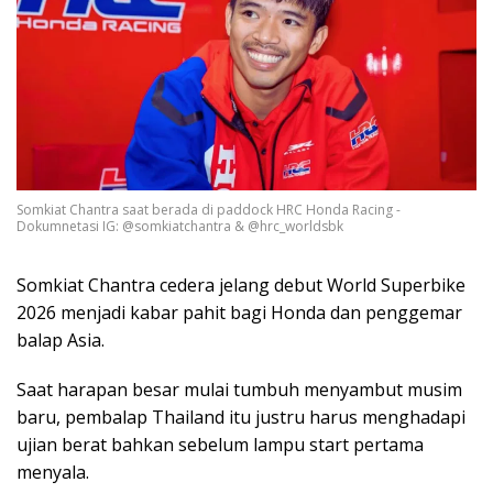
Somkiat Chantra saat berada di paddock HRC Honda Racing -
Dokumnetasi IG: @somkiatchantra & @hrc_worldsbk
Somkiat Chantra cedera jelang debut World Superbike
2026 menjadi kabar pahit bagi Honda dan penggemar
balap Asia.
Saat harapan besar mulai tumbuh menyambut musim
baru, pembalap Thailand itu justru harus menghadapi
ujian berat bahkan sebelum lampu start pertama
menyala.