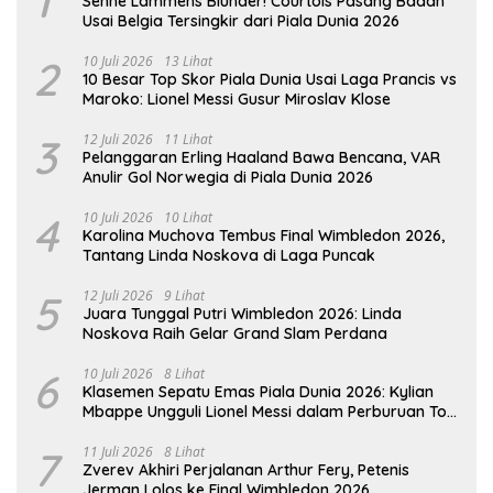
1
Senne Lammens Blunder! Courtois Pasang Badan
Usai Belgia Tersingkir dari Piala Dunia 2026
2
10 Juli 2026
13 Lihat
10 Besar Top Skor Piala Dunia Usai Laga Prancis vs
Maroko: Lionel Messi Gusur Miroslav Klose
3
12 Juli 2026
11 Lihat
Pelanggaran Erling Haaland Bawa Bencana, VAR
Anulir Gol Norwegia di Piala Dunia 2026
4
10 Juli 2026
10 Lihat
Karolina Muchova Tembus Final Wimbledon 2026,
Tantang Linda Noskova di Laga Puncak
5
12 Juli 2026
9 Lihat
Juara Tunggal Putri Wimbledon 2026: Linda
Noskova Raih Gelar Grand Slam Perdana
6
10 Juli 2026
8 Lihat
Klasemen Sepatu Emas Piala Dunia 2026: Kylian
Mbappe Ungguli Lionel Messi dalam Perburuan Top
Skor
7
11 Juli 2026
8 Lihat
Zverev Akhiri Perjalanan Arthur Fery, Petenis
Jerman Lolos ke Final Wimbledon 2026