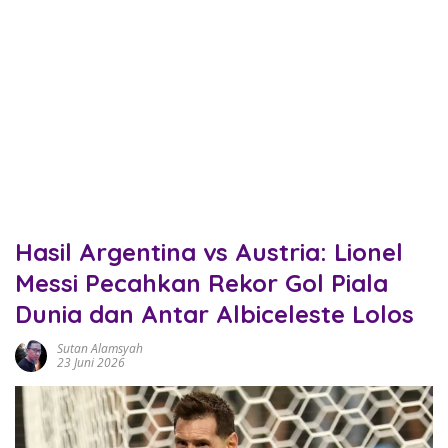
Hasil Argentina vs Austria: Lionel
Messi Pecahkan Rekor Gol Piala
Dunia dan Antar Albiceleste Lolos
Sutan Alamsyah
23 Juni 2026