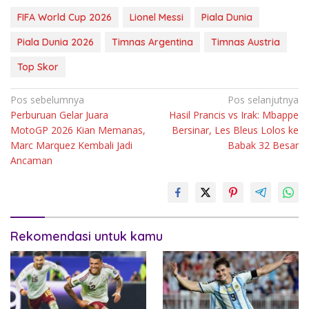
FIFA World Cup 2026
Lionel Messi
Piala Dunia
Piala Dunia 2026
Timnas Argentina
Timnas Austria
Top Skor
Navigasi
Pos sebelumnya
Pos selanjutnya
Perburuan Gelar Juara
Hasil Prancis vs Irak: Mbappe
pos
MotoGP 2026 Kian Memanas,
Bersinar, Les Bleus Lolos ke
Marc Marquez Kembali Jadi
Babak 32 Besar
Ancaman
Rekomendasi untuk kamu