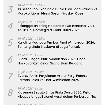
Melempem
3
10 Juli 2026
13 Lihat
10 Besar Top Skor Piala Dunia Usai Laga Prancis vs
Maroko: Lionel Messi Gusur Miroslav Klose
4
12 Juli 2026
11 Lihat
Pelanggaran Erling Haaland Bawa Bencana, VAR
Anulir Gol Norwegia di Piala Dunia 2026
5
10 Juli 2026
10 Lihat
Karolina Muchova Tembus Final Wimbledon 2026,
Tantang Linda Noskova di Laga Puncak
6
12 Juli 2026
9 Lihat
Juara Tunggal Putri Wimbledon 2026: Linda
Noskova Raih Gelar Grand Slam Perdana
7
11 Juli 2026
8 Lihat
Zverev Akhiri Perjalanan Arthur Fery, Petenis
Jerman Lolos ke Final Wimbledon 2026
8
10 Juli 2026
8 Lihat
Klasemen Sepatu Emas Piala Dunia 2026: Kylian
Mbappe Ungguli Lionel Messi dalam Perburuan Top
Skor