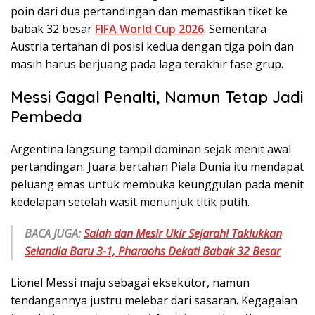
poin dari dua pertandingan dan memastikan tiket ke
babak 32 besar
FIFA World Cup 2026
. Sementara
Austria tertahan di posisi kedua dengan tiga poin dan
masih harus berjuang pada laga terakhir fase grup.
Messi Gagal Penalti, Namun Tetap Jadi
Pembeda
Argentina langsung tampil dominan sejak menit awal
pertandingan. Juara bertahan Piala Dunia itu mendapat
peluang emas untuk membuka keunggulan pada menit
kedelapan setelah wasit menunjuk titik putih.
BACA JUGA:
Salah dan Mesir Ukir Sejarah! Taklukkan
Selandia Baru 3-1, Pharaohs Dekati Babak 32 Besar
Lionel Messi maju sebagai eksekutor, namun
tendangannya justru melebar dari sasaran. Kegagalan