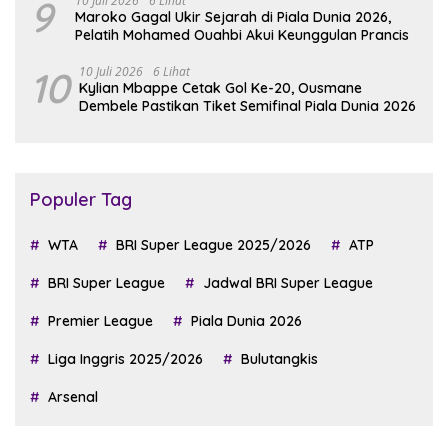
9
10 Juli 2026
6 Lihat
Maroko Gagal Ukir Sejarah di Piala Dunia 2026,
Pelatih Mohamed Ouahbi Akui Keunggulan Prancis
10
10 Juli 2026
6 Lihat
Kylian Mbappe Cetak Gol Ke-20, Ousmane
Dembele Pastikan Tiket Semifinal Piala Dunia 2026
Populer Tag
WTA
BRI Super League 2025/2026
ATP
BRI Super League
Jadwal BRI Super League
Premier League
Piala Dunia 2026
Liga Inggris 2025/2026
Bulutangkis
Arsenal