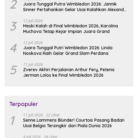
2
Juara Tunggal Putra Wimbledon 2026: Jannik
Sinner Pertahankan Gelar Usai Kalahkan Alexander
Zverev
3
12 Juli 2026
Meski Kalah di Final Wimbledon 2026, Karolina
Muchova Tetap Kejar Impian Juara Grand
4
12 Juli 2026
Juara Tunggal Putri Wimbledon 2026: Linda
Noskova Raih Gelar Grand Slam Perdana
5
11 Juli 2026
Zverev Akhiri Perjalanan Arthur Fery, Petenis
Jerman Lolos ke Final Wimbledon 2026
Terpopuler
1
11 Juli 2026
22 Lihat
Senne Lammens Blunder! Courtois Pasang Badan
Usai Belgia Tersingkir dari Piala Dunia 2026
9 Juli 2026
14 Lihat