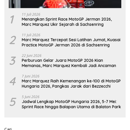
1
11 Juli 2026
Menangkan Sprint Race MotoGP Jerman 2026,
Marc Marquez Ukir Sejarah di Sachsenring
2
11 Juli 2026
Marc Marquez Tercepat Sesi Latihan Jumat, Kuasai
Practice MotoGP Jerman 2026 di Sachsenring
3
22 Juni 2026
Perburuan Gelar Juara MotoGP 2026 Kian
Memanas, Marc Marquez Kembali Jadi Ancaman
4
7 Juni 2026
Marc Marquez Raih Kemenangan ke-100 di MotoGP
Hungaria 2026, Pangkas Jarak dari Bezzecchi
5
5 Juni 2026
Jadwal Lengkap MotoGP Hungaria 2026, 5-7 Mei:
Sprint Race hingga Balapan Utama di Balaton Park
Cari