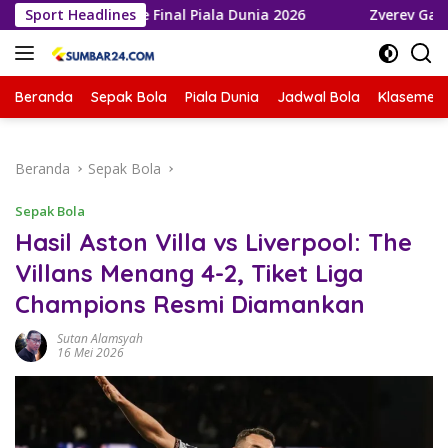
Langsung
 Melaju ke Final Piala Dunia 2026
Sport Headlines
Zverev Gagal Juara di
ke
konten
Beranda
Sepak Bola
Piala Dunia
Jadwal Bola
Klasemen 
Beranda
Sepak Bola
Sepak Bola
Hasil Aston Villa vs Liverpool: The
Villans Menang 4-2, Tiket Liga
Champions Resmi Diamankan
Sutan Alamsyah
16 Mei 2026