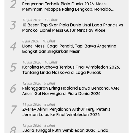
2
Penyerang Terbaik Piala Dunia 2026: Messi
Memimpin, Mbappe Paling Lengkap, Ronaldo
Melempem
3
10 Juli 2026
13 Lihat
10 Besar Top Skor Piala Dunia Usai Laga Prancis vs
Maroko: Lionel Messi Gusur Miroslav Klose
4
8 Juli 2026
10 Lihat
Lionel Messi Gagal Penalti, Tapi Bawa Argentina
Bangkit dan Singkirkan Mesir
5
10 Juli 2026
10 Lihat
Karolina Muchova Tembus Final Wimbledon 2026,
Tantang Linda Noskova di Laga Puncak
6
12 Juli 2026
9 Lihat
Pelanggaran Erling Haaland Bawa Bencana, VAR
Anulir Gol Norwegia di Piala Dunia 2026
7
11 Juli 2026
8 Lihat
Zverev Akhiri Perjalanan Arthur Fery, Petenis
Jerman Lolos ke Final Wimbledon 2026
8
12 Juli 2026
8 Lihat
Juara Tunggal Putri Wimbledon 2026: Linda