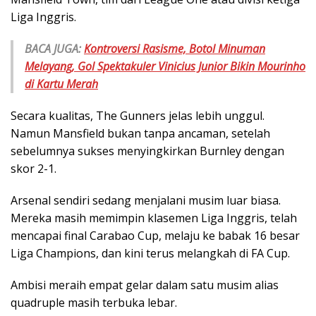
Liga Inggris.
BACA JUGA:
Kontroversi Rasisme, Botol Minuman
Melayang, Gol Spektakuler Vinicius Junior Bikin Mourinho
di Kartu Merah
Secara kualitas, The Gunners jelas lebih unggul.
Namun Mansfield bukan tanpa ancaman, setelah
sebelumnya sukses menyingkirkan Burnley dengan
skor 2-1.
Arsenal sendiri sedang menjalani musim luar biasa.
Mereka masih memimpin klasemen Liga Inggris, telah
mencapai final Carabao Cup, melaju ke babak 16 besar
Liga Champions, dan kini terus melangkah di FA Cup.
Ambisi meraih empat gelar dalam satu musim alias
quadruple masih terbuka lebar.