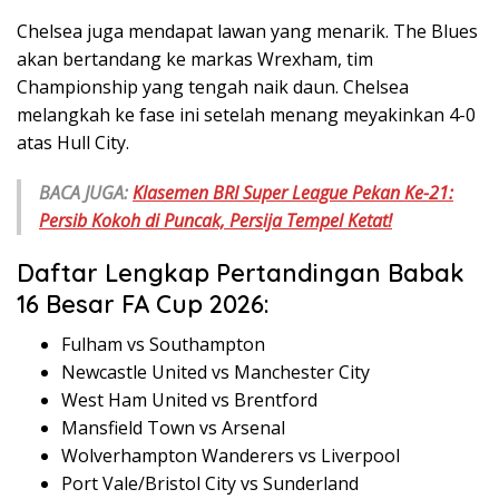
Chelsea juga mendapat lawan yang menarik. The Blues
akan bertandang ke markas Wrexham, tim
Championship yang tengah naik daun. Chelsea
melangkah ke fase ini setelah menang meyakinkan 4-0
atas Hull City.
BACA JUGA:
Klasemen BRI Super League Pekan Ke-21:
Persib Kokoh di Puncak, Persija Tempel Ketat!
Daftar Lengkap Pertandingan Babak
16 Besar FA Cup 2026:
Fulham vs Southampton
Newcastle United vs Manchester City
West Ham United vs Brentford
Mansfield Town vs Arsenal
Wolverhampton Wanderers vs Liverpool
Port Vale/Bristol City vs Sunderland