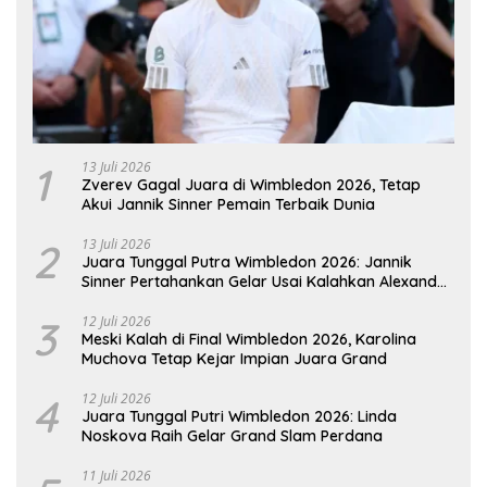
1
13 Juli 2026
Zverev Gagal Juara di Wimbledon 2026, Tetap
Akui Jannik Sinner Pemain Terbaik Dunia
2
13 Juli 2026
Juara Tunggal Putra Wimbledon 2026: Jannik
Sinner Pertahankan Gelar Usai Kalahkan Alexander
Zverev
3
12 Juli 2026
Meski Kalah di Final Wimbledon 2026, Karolina
Muchova Tetap Kejar Impian Juara Grand
4
12 Juli 2026
Juara Tunggal Putri Wimbledon 2026: Linda
Noskova Raih Gelar Grand Slam Perdana
11 Juli 2026