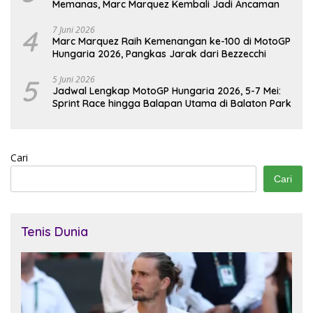
Memanas, Marc Marquez Kembali Jadi Ancaman
4
7 Juni 2026
Marc Marquez Raih Kemenangan ke-100 di MotoGP
Hungaria 2026, Pangkas Jarak dari Bezzecchi
5
5 Juni 2026
Jadwal Lengkap MotoGP Hungaria 2026, 5-7 Mei:
Sprint Race hingga Balapan Utama di Balaton Park
Cari
Cari
Tenis Dunia