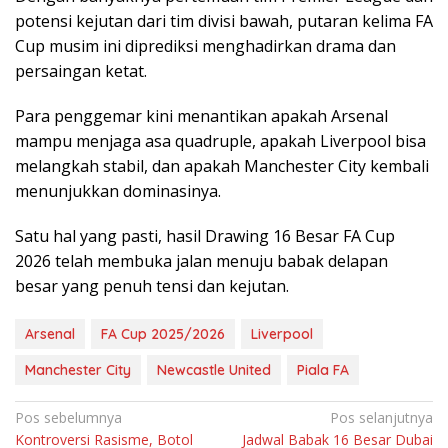
potensi kejutan dari tim divisi bawah, putaran kelima FA
Cup musim ini diprediksi menghadirkan drama dan
persaingan ketat.
Para penggemar kini menantikan apakah Arsenal
mampu menjaga asa quadruple, apakah Liverpool bisa
melangkah stabil, dan apakah Manchester City kembali
menunjukkan dominasinya.
Satu hal yang pasti, hasil Drawing 16 Besar FA Cup
2026 telah membuka jalan menuju babak delapan
besar yang penuh tensi dan kejutan.
Arsenal
FA Cup 2025/2026
Liverpool
Manchester City
Newcastle United
Piala FA
Navigasi
Pos sebelumnya
Pos selanjutnya
Kontroversi Rasisme, Botol
Jadwal Babak 16 Besar Dubai
pos