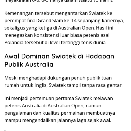
Kemenangan tersebut mengantarkan Swiatek ke
perempat final Grand Slam ke-14 sepanjang kariernya,
sekaligus yang ketiga di Australian Open. Hasil ini
menegaskan konsistensi luar biasa petenis asal
Polandia tersebut di level tertinggi tenis dunia.
Awal Dominan Swiatek di Hadapan
Publik Australia
Meski menghadapi dukungan penuh publik tuan
rumah untuk Inglis, Swiatek tampil tanpa rasa gentar.
Ini menjadi pertemuan pertama Swiatek melawan
petenis Australia di Australian Open, namun
pengalaman dan kualitas permainan membuatnya
mampu mengendalikan jalannya laga sejak awal.