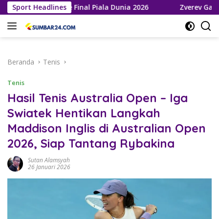
Langsung
Melaju ke Final Piala Dunia 2026
Sport Headlines
Zverev Gagal Juara di 
ke
konten
Beranda
Tenis
Tenis
Hasil Tenis Australia Open – Iga
Swiatek Hentikan Langkah
Maddison Inglis di Australian Open
2026, Siap Tantang Rybakina
Sutan Alamsyah
26 Januari 2026