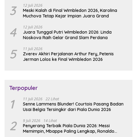
3
12 Juli 2026
Meski Kalah di Final Wimbledon 2026, Karolina
Muchova Tetap Kejar Impian Juara Grand
4
12 Juli 2026
Juara Tunggal Putri Wimbledon 2026: Linda
Noskova Raih Gelar Grand Slam Perdana
5
11 Juli 2026
Zverev Akhiri Perjalanan Arthur Fery, Petenis
Jerman Lolos ke Final Wimbledon 2026
Terpopuler
1
11 Juli 2026
22 Lihat
Senne Lammens Blunder! Courtois Pasang Badan
Usai Belgia Tersingkir dari Piala Dunia 2026
2
9 Juli 2026
14 Lihat
Penyerang Terbaik Piala Dunia 2026: Messi
Memimpin, Mbappe Paling Lengkap, Ronaldo
Melempem