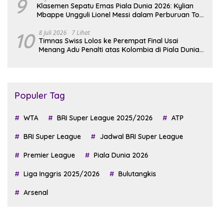
9
Klasemen Sepatu Emas Piala Dunia 2026: Kylian
Mbappe Ungguli Lionel Messi dalam Perburuan Top
Skor
10
8 Juli 2026
7 Lihat
Timnas Swiss Lolos ke Perempat Final Usai
Menang Adu Penalti atas Kolombia di Piala Dunia
2026
Populer Tag
WTA
BRI Super League 2025/2026
ATP
BRI Super League
Jadwal BRI Super League
Premier League
Piala Dunia 2026
Liga Inggris 2025/2026
Bulutangkis
Arsenal