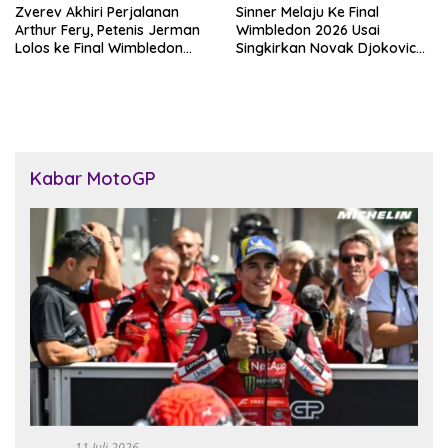
Zverev Akhiri Perjalanan
Sinner Melaju Ke Final
Arthur Fery, Petenis Jerman
Wimbledon 2026 Usai
Lolos ke Final Wimbledon
Singkirkan Novak Djokovic
2026
Tiga Set Langsung
Kabar MotoGP
11 Juli 2026