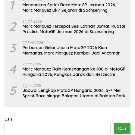
1
Menangkan Sprint Race MotoGP Jerman 2026,
Marc Marquez Ukir Sejarah di Sachsenring
2
11 Juli 2026
Marc Marquez Tercepat Sesi Latihan Jumat, Kuasai
Practice MotoGP Jerman 2026 di Sachsenring
3
22 Juni 2026
Perburuan Gelar Juara MotoGP 2026 Kian
Memanas, Marc Marquez Kembali Jadi Ancaman
4
7 Juni 2026
Marc Marquez Raih Kemenangan ke-100 di MotoGP
Hungaria 2026, Pangkas Jarak dari Bezzecchi
5
5 Juni 2026
Jadwal Lengkap MotoGP Hungaria 2026, 5-7 Mei:
Sprint Race hingga Balapan Utama di Balaton Park
Cari
Cari