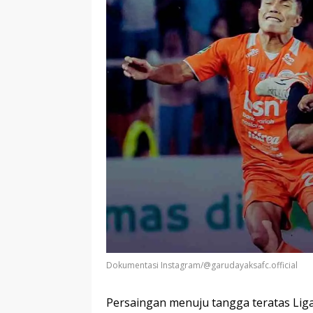
Dokumentasi Instagram/@garudayaksafc.official
Persaingan menuju tangga teratas Lig