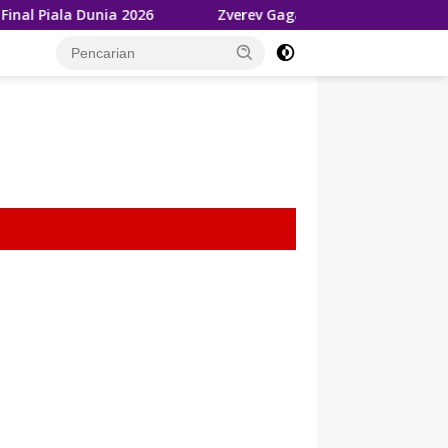
026
Zverev Gagal Juara di Wimbledon 2026, Tetap Akui 
tutup