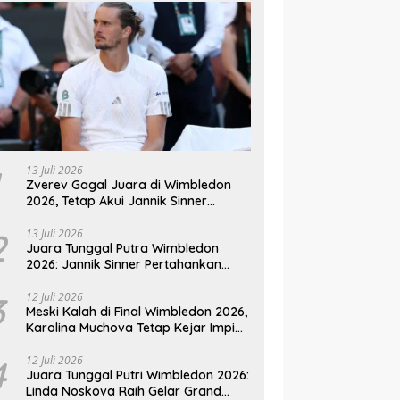
13 Juli 2026
Zverev Gagal Juara di Wimbledon
2026, Tetap Akui Jannik Sinner
Pemain Terbaik Dunia
2
13 Juli 2026
Juara Tunggal Putra Wimbledon
2026: Jannik Sinner Pertahankan
Gelar Usai Kalahkan Alexander
Zverev
3
12 Juli 2026
Meski Kalah di Final Wimbledon 2026,
Karolina Muchova Tetap Kejar Impian
Juara Grand
4
12 Juli 2026
Juara Tunggal Putri Wimbledon 2026:
Linda Noskova Raih Gelar Grand