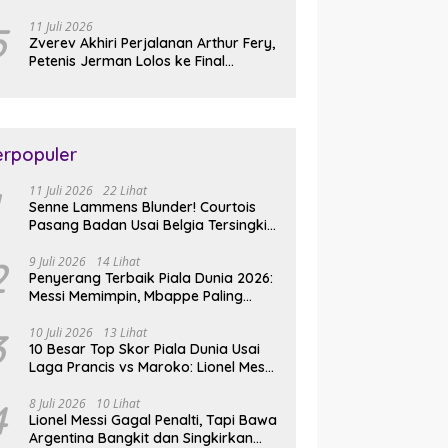
Slam Perdana
5
11 Juli 2026
Zverev Akhiri Perjalanan Arthur Fery,
Petenis Jerman Lolos ke Final
Wimbledon 2026
erpopuler
11 Juli 2026
22 Lihat
Senne Lammens Blunder! Courtois
Pasang Badan Usai Belgia Tersingkir
dari Piala Dunia 2026
2
9 Juli 2026
14 Lihat
Penyerang Terbaik Piala Dunia 2026:
Messi Memimpin, Mbappe Paling
Lengkap, Ronaldo Melempem
3
10 Juli 2026
13 Lihat
10 Besar Top Skor Piala Dunia Usai
Laga Prancis vs Maroko: Lionel Messi
Gusur Miroslav Klose
4
8 Juli 2026
10 Lihat
Lionel Messi Gagal Penalti, Tapi Bawa
Argentina Bangkit dan Singkirkan