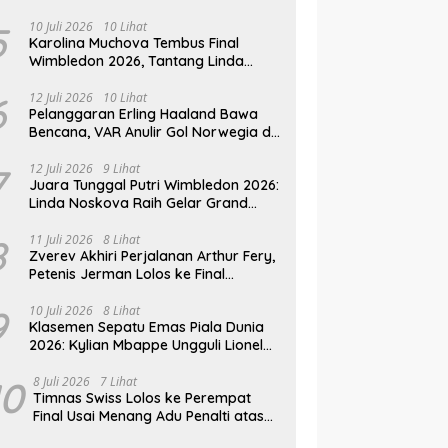
Mesir
5
10 Juli 2026
10 Lihat
Karolina Muchova Tembus Final
Wimbledon 2026, Tantang Linda
Noskova di Laga Puncak
6
12 Juli 2026
10 Lihat
Pelanggaran Erling Haaland Bawa
Bencana, VAR Anulir Gol Norwegia di
Piala Dunia 2026
7
12 Juli 2026
9 Lihat
Juara Tunggal Putri Wimbledon 2026:
Linda Noskova Raih Gelar Grand
Slam Perdana
8
11 Juli 2026
8 Lihat
Zverev Akhiri Perjalanan Arthur Fery,
Petenis Jerman Lolos ke Final
Wimbledon 2026
9
10 Juli 2026
8 Lihat
Klasemen Sepatu Emas Piala Dunia
2026: Kylian Mbappe Ungguli Lionel
Messi dalam Perburuan Top Skor
10
8 Juli 2026
7 Lihat
Timnas Swiss Lolos ke Perempat
Final Usai Menang Adu Penalti atas
Kolombia di Piala Dunia 2026