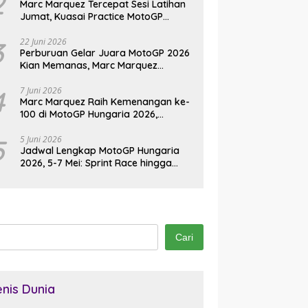
2
Marc Marquez Tercepat Sesi Latihan
Jumat, Kuasai Practice MotoGP
Jerman 2026 di Sachsenring
3
22 Juni 2026
Perburuan Gelar Juara MotoGP 2026
Kian Memanas, Marc Marquez
Kembali Jadi Ancaman
4
7 Juni 2026
Marc Marquez Raih Kemenangan ke-
100 di MotoGP Hungaria 2026,
Pangkas Jarak dari Bezzecchi
5
5 Juni 2026
Jadwal Lengkap MotoGP Hungaria
2026, 5-7 Mei: Sprint Race hingga
Balapan Utama di Balaton Park
Cari
enis Dunia