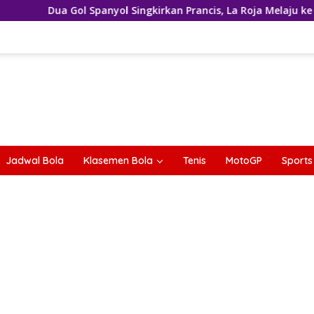
panyol Singkirkan Prancis, La Roja Melaju ke Final Piala Dunia 2
Jadwal Bola
Klasemen Bola
Tenis
MotoGP
Sports