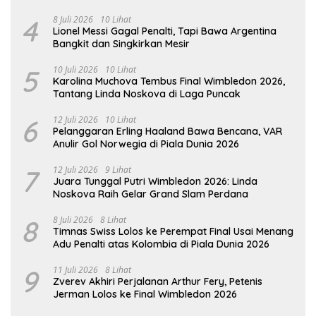
4
8 Juli 2026
10 Lihat
Lionel Messi Gagal Penalti, Tapi Bawa Argentina
Bangkit dan Singkirkan Mesir
5
10 Juli 2026
10 Lihat
Karolina Muchova Tembus Final Wimbledon 2026,
Tantang Linda Noskova di Laga Puncak
6
12 Juli 2026
10 Lihat
Pelanggaran Erling Haaland Bawa Bencana, VAR
Anulir Gol Norwegia di Piala Dunia 2026
7
12 Juli 2026
9 Lihat
Juara Tunggal Putri Wimbledon 2026: Linda
Noskova Raih Gelar Grand Slam Perdana
8
8 Juli 2026
8 Lihat
Timnas Swiss Lolos ke Perempat Final Usai Menang
Adu Penalti atas Kolombia di Piala Dunia 2026
9
11 Juli 2026
8 Lihat
Zverev Akhiri Perjalanan Arthur Fery, Petenis
Jerman Lolos ke Final Wimbledon 2026