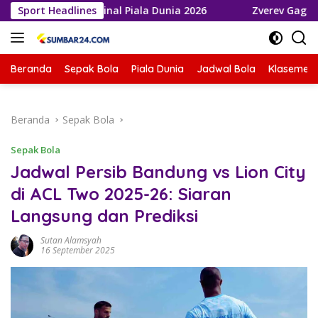
Langsung
aju ke Final Piala Dunia 2026
Sport Headlines
Zverev Gagal Juara di Wi
ke
konten
Beranda
Sepak Bola
Piala Dunia
Jadwal Bola
Klasemen 
Beranda
Sepak Bola
Sepak Bola
Jadwal Persib Bandung vs Lion City
di ACL Two 2025-26: Siaran
Langsung dan Prediksi
Sutan Alamsyah
16 September 2025