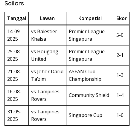
Sailors
Tanggal
Lawan
Kompetisi
Skor
14-09-
vs Balestier
Premier League
5-0
2025
Khalsa
Singapura
25-08-
vs Hougang
Premier League
2-1
2025
United
Singapura
21-08-
vs Johor Darul
ASEAN Club
1-3
2025
Ta’zim
Championship
16-08-
vs Tampines
Community Shield
1-4
2025
Rovers
31-05-
vs Tampines
Singapore Cup
1-0
2025
Rovers