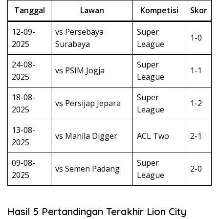
Tanggal
Lawan
Kompetisi
Skor
12-09-
vs Persebaya
Super
1-0
2025
Surabaya
League
24-08-
Super
vs PSIM Jogja
1-1
2025
League
18-08-
Super
vs Persijap Jepara
1-2
2025
League
13-08-
vs Manila Digger
ACL Two
2-1
2025
09-08-
Super
vs Semen Padang
2-0
2025
League
Hasil 5 Pertandingan Terakhir Lion City