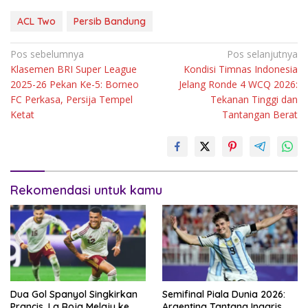
ACL Two
Persib Bandung
Navigasi
Pos sebelumnya
Pos selanjutnya
Klasemen BRI Super League
Kondisi Timnas Indonesia
pos
2025-26 Pekan Ke-5: Borneo
Jelang Ronde 4 WCQ 2026:
FC Perkasa, Persija Tempel
Tekanan Tinggi dan
Ketat
Tantangan Berat
Rekomendasi untuk kamu
Dua Gol Spanyol Singkirkan
Semifinal Piala Dunia 2026:
Prancis, La Roja Melaju ke
Argentina Tantang Inggris