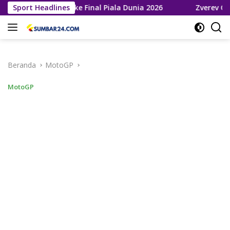
Langsung
ja Melaju ke Final Piala Dunia 2026
Sport Headlines
Zverev Gagal Juara 
ke
konten
Beranda
MotoGP
MotoGP