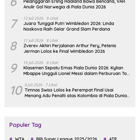
6
Pelanggaran Erling Haaland Bawa Bencana, VAR
Anulir Gol Norwegia di Piala Dunia 2026
7
12 Juli 2026
9 Lihat
Juara Tunggal Putri Wimbledon 2026: Linda
Noskova Raih Gelar Grand Slam Perdana
8
11 Juli 2026
8 Lihat
Zverev Akhiri Perjalanan Arthur Fery, Petenis
Jerman Lolos ke Final Wimbledon 2026
9
10 Juli 2026
8 Lihat
Klasemen Sepatu Emas Piala Dunia 2026: Kylian
Mbappe Ungguli Lionel Messi dalam Perburuan Top
Skor
10
8 Juli 2026
7 Lihat
Timnas Swiss Lolos ke Perempat Final Usai
Menang Adu Penalti atas Kolombia di Piala Dunia
2026
Populer Tag
WTA
BRI Super League 2025/2026
ATP