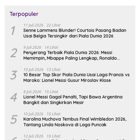
Terpopuler
1
11 Juli 2026
22 Lihat
Senne Lammens Blunder! Courtois Pasang Badan
Usai Belgia Tersingkir dari Piala Dunia 2026
2
9 Juli 2026
14 Lihat
Penyerang Terbaik Piala Dunia 2026: Messi
Memimpin, Mbappe Paling Lengkap, Ronaldo
Melempem
3
10 Juli 2026
13 Lihat
10 Besar Top Skor Piala Dunia Usai Laga Prancis vs
Maroko: Lionel Messi Gusur Miroslav Klose
4
8 Juli 2026
10 Lihat
Lionel Messi Gagal Penalti, Tapi Bawa Argentina
Bangkit dan Singkirkan Mesir
5
10 Juli 2026
10 Lihat
Karolina Muchova Tembus Final Wimbledon 2026,
Tantang Linda Noskova di Laga Puncak
12 Juli 2026
10 Lihat