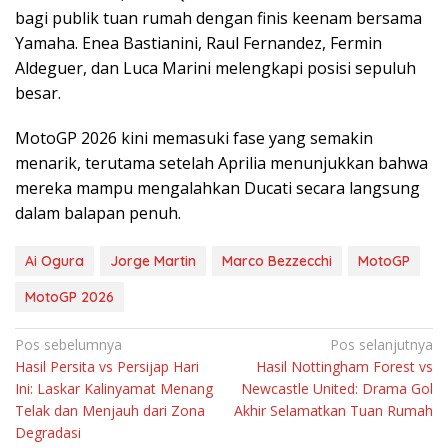
bagi publik tuan rumah dengan finis keenam bersama
Yamaha. Enea Bastianini, Raul Fernandez, Fermin
Aldeguer, dan Luca Marini melengkapi posisi sepuluh
besar.
MotoGP 2026 kini memasuki fase yang semakin
menarik, terutama setelah Aprilia menunjukkan bahwa
mereka mampu mengalahkan Ducati secara langsung
dalam balapan penuh.
Ai Ogura
Jorge Martin
Marco Bezzecchi
MotoGP
MotoGP 2026
Navigasi
Pos sebelumnya
Pos selanjutnya
Hasil Persita vs Persijap Hari
Hasil Nottingham Forest vs
pos
Ini: Laskar Kalinyamat Menang
Newcastle United: Drama Gol
Telak dan Menjauh dari Zona
Akhir Selamatkan Tuan Rumah
Degradasi