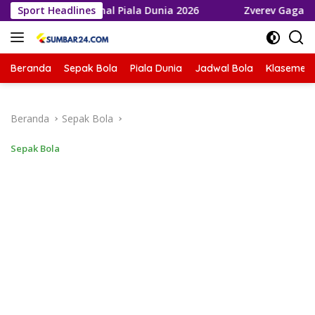
Langsung
ju ke Final Piala Dunia 2026
Sport Headlines
Zverev Gagal Juara di Wim
ke
konten
Beranda
Sepak Bola
Piala Dunia
Jadwal Bola
Klasemen 
Beranda
Sepak Bola
Sepak Bola