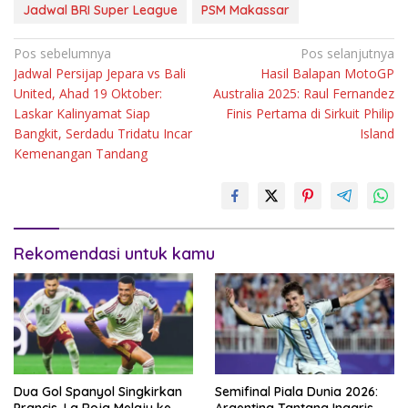
Jadwal BRI Super League
PSM Makassar
Navigasi
Pos sebelumnya
Pos selanjutnya
Jadwal Persijap Jepara vs Bali
Hasil Balapan MotoGP
pos
United, Ahad 19 Oktober:
Australia 2025: Raul Fernandez
Laskar Kalinyamat Siap
Finis Pertama di Sirkuit Philip
Bangkit, Serdadu Tridatu Incar
Island
Kemenangan Tandang
Rekomendasi untuk kamu
Dua Gol Spanyol Singkirkan
Semifinal Piala Dunia 2026:
Prancis, La Roja Melaju ke
Argentina Tantang Inggris