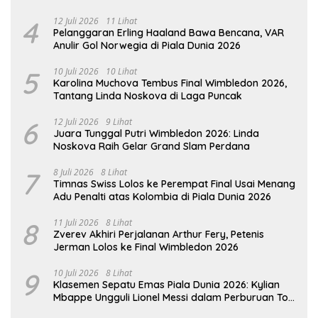
4
12 Juli 2026
11 Lihat
Pelanggaran Erling Haaland Bawa Bencana, VAR
Anulir Gol Norwegia di Piala Dunia 2026
5
10 Juli 2026
10 Lihat
Karolina Muchova Tembus Final Wimbledon 2026,
Tantang Linda Noskova di Laga Puncak
6
12 Juli 2026
9 Lihat
Juara Tunggal Putri Wimbledon 2026: Linda
Noskova Raih Gelar Grand Slam Perdana
7
8 Juli 2026
8 Lihat
Timnas Swiss Lolos ke Perempat Final Usai Menang
Adu Penalti atas Kolombia di Piala Dunia 2026
8
11 Juli 2026
8 Lihat
Zverev Akhiri Perjalanan Arthur Fery, Petenis
Jerman Lolos ke Final Wimbledon 2026
9
10 Juli 2026
8 Lihat
Klasemen Sepatu Emas Piala Dunia 2026: Kylian
Mbappe Ungguli Lionel Messi dalam Perburuan Top
Skor