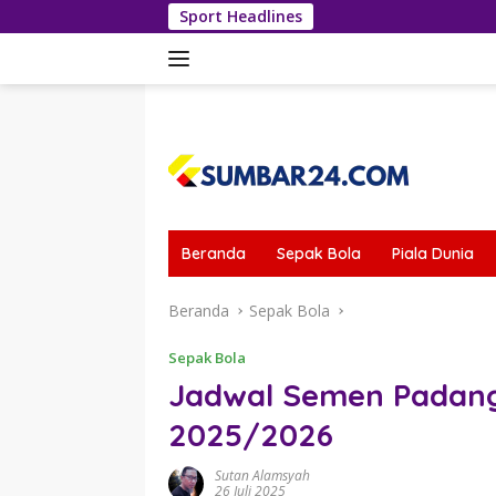
Langsung
Sport Headlines
Dua Gol 
ke
konten
tutup
Beranda
Sepak Bola
Piala Dunia
Beranda
Sepak Bola
Sepak Bola
Jadwal Semen Padang
2025/2026
Sutan Alamsyah
26 Juli 2025