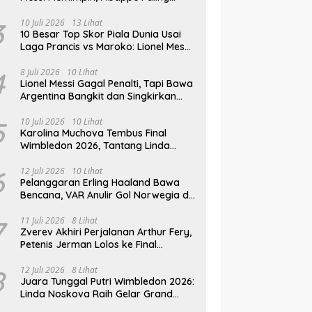
Lengkap, Ronaldo Melempem
3
10 Juli 2026
13 Lihat
10 Besar Top Skor Piala Dunia Usai
Laga Prancis vs Maroko: Lionel Messi
Gusur Miroslav Klose
4
8 Juli 2026
10 Lihat
Lionel Messi Gagal Penalti, Tapi Bawa
Argentina Bangkit dan Singkirkan
Mesir
5
10 Juli 2026
10 Lihat
Karolina Muchova Tembus Final
Wimbledon 2026, Tantang Linda
Noskova di Laga Puncak
6
12 Juli 2026
10 Lihat
Pelanggaran Erling Haaland Bawa
Bencana, VAR Anulir Gol Norwegia di
Piala Dunia 2026
7
11 Juli 2026
8 Lihat
Zverev Akhiri Perjalanan Arthur Fery,
Petenis Jerman Lolos ke Final
Wimbledon 2026
8
12 Juli 2026
8 Lihat
Juara Tunggal Putri Wimbledon 2026:
Linda Noskova Raih Gelar Grand
Slam Perdana