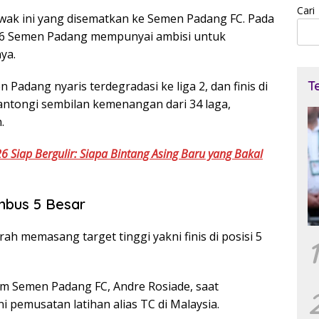
Cari
 awak ini yang disematkan ke Semen Padang FC. Pada
026 Semen Padang mempunyai ambisi untuk
ya.
T
Padang nyaris terdegradasi ke liga 2, dan finis di
antongi sembilan kemenangan dari 34 laga,
.
 Siap Bergulir: Siapa Bintang Asing Baru yang Bakal
mbus 5 Besar
ah memasang target tinggi yakni finis di posisi 5
1
im Semen Padang FC, Andre Rosiade, saat
 pemusatan latihan alias TC di Malaysia.