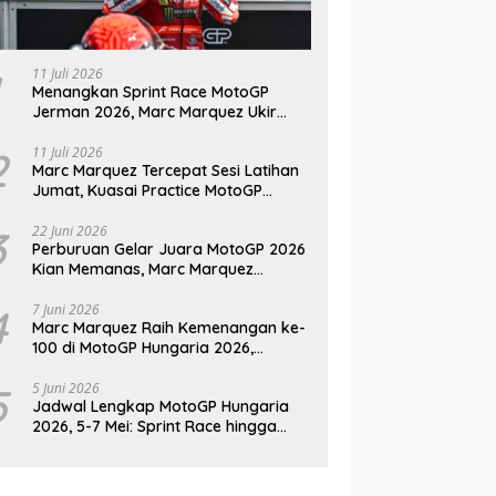
11 Juli 2026
Menangkan Sprint Race MotoGP
Jerman 2026, Marc Marquez Ukir
Sejarah di Sachsenring
2
11 Juli 2026
Marc Marquez Tercepat Sesi Latihan
Jumat, Kuasai Practice MotoGP
Jerman 2026 di Sachsenring
3
22 Juni 2026
Perburuan Gelar Juara MotoGP 2026
Kian Memanas, Marc Marquez
Kembali Jadi Ancaman
4
7 Juni 2026
Marc Marquez Raih Kemenangan ke-
100 di MotoGP Hungaria 2026,
Pangkas Jarak dari Bezzecchi
5
5 Juni 2026
Jadwal Lengkap MotoGP Hungaria
2026, 5-7 Mei: Sprint Race hingga
Balapan Utama di Balaton Park