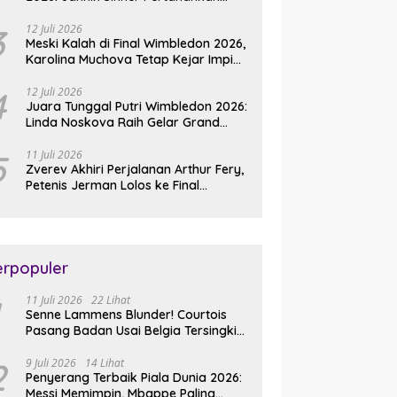
Gelar Usai Kalahkan Alexander
Zverev
3
12 Juli 2026
Meski Kalah di Final Wimbledon 2026,
Karolina Muchova Tetap Kejar Impian
Juara Grand
4
12 Juli 2026
Juara Tunggal Putri Wimbledon 2026:
Linda Noskova Raih Gelar Grand
Slam Perdana
5
11 Juli 2026
Zverev Akhiri Perjalanan Arthur Fery,
Petenis Jerman Lolos ke Final
Wimbledon 2026
erpopuler
11 Juli 2026
22 Lihat
Senne Lammens Blunder! Courtois
Pasang Badan Usai Belgia Tersingkir
dari Piala Dunia 2026
2
9 Juli 2026
14 Lihat
Penyerang Terbaik Piala Dunia 2026:
Messi Memimpin, Mbappe Paling