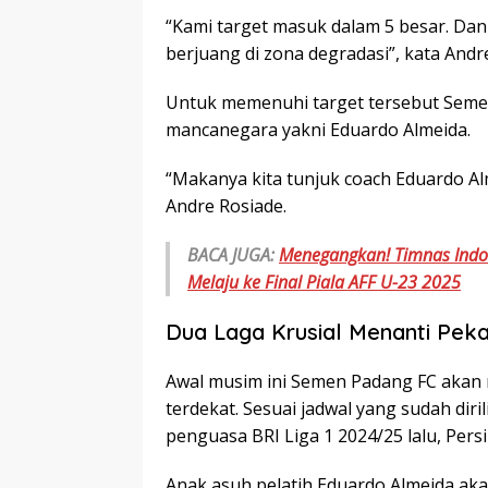
“Kami target masuk dalam 5 besar. Dan 
berjuang di zona degradasi”, kata Andr
Untuk memenuhi target tersebut Semen
mancanegara yakni Eduardo Almeida.
“Makanya kita tunjuk coach Eduardo A
Andre Rosiade.
BACA JUGA:
Menegangkan! Timnas Indon
Melaju ke Final Piala AFF U-23 2025
Dua Laga Krusial Menanti Pek
Awal musim ini Semen Padang FC akan m
terdekat. Sesuai jadwal yang sudah dir
penguasa BRI Liga 1 2024/25 lalu, Pers
Anak asuh pelatih Eduardo Almeida ak