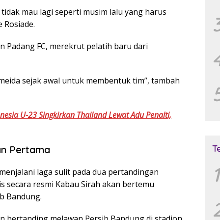
tidak mau lagi seperti musim lalu yang harus
e Rosiade.
 Padang FC, merekrut pelatih baru dari
lmeida sejak awal untuk membentuk tim”, tambah
esia U-23 Singkirkan Thailand Lewat Adu Penalti,
T
an Pertama
1
enjalani laga sulit pada dua pertandingan
ilis secara resmi Kabau Sirah akan bertemu
ib Bandung.
an bertanding melawan Persib Bandung di stadion