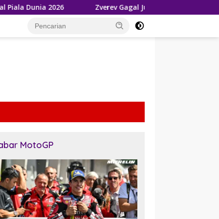
2026
Zverev Gagal Juara di Wimbledon 2026, Tetap Akui 
tutup
abar MotoGP