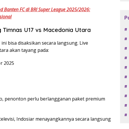
d Banten FC di BRI Super League 2025/2026:
sional
P
g Timnas U17 vs Macedonia Utara
 ini bisa disaksikan secara langsung. Live
ara akan tayang pada:
er 2025
io, penonton perlu berlangganan paket premium
 televisi, Indosiar menayangkannya secara langsung