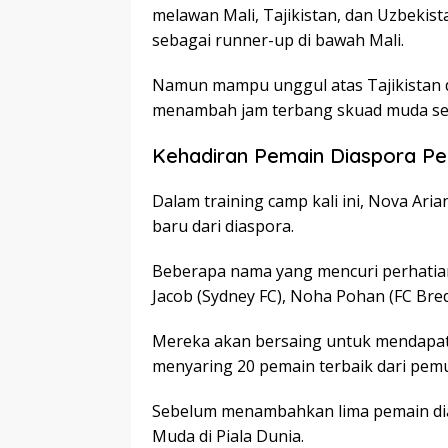
melawan Mali, Tajikistan, dan Uzbekista
sebagai runner-up di bawah Mali.
Namun mampu unggul atas Tajikistan 
menambah jam terbang skuad muda seb
Kehadiran Pemain Diaspora P
Dalam training camp kali ini, Nova A
baru dari diaspora.
Beberapa nama yang mencuri perhatian 
Jacob (Sydney FC), Noha Pohan (FC Bred
Mereka akan bersaing untuk mendapatka
menyaring 20 pemain terbaik dari pemus
Sebelum menambahkan lima pemain dia
Muda di Piala Dunia.