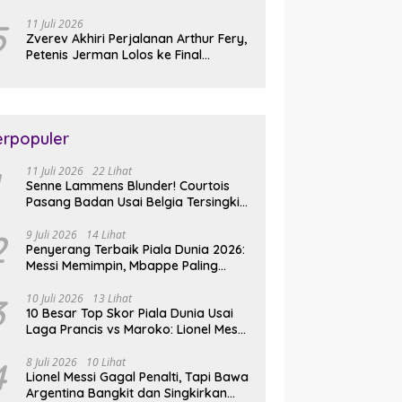
Slam Perdana
5
11 Juli 2026
Zverev Akhiri Perjalanan Arthur Fery,
Petenis Jerman Lolos ke Final
Wimbledon 2026
erpopuler
11 Juli 2026
22 Lihat
Senne Lammens Blunder! Courtois
Pasang Badan Usai Belgia Tersingkir
dari Piala Dunia 2026
2
9 Juli 2026
14 Lihat
Penyerang Terbaik Piala Dunia 2026:
Messi Memimpin, Mbappe Paling
Lengkap, Ronaldo Melempem
3
10 Juli 2026
13 Lihat
10 Besar Top Skor Piala Dunia Usai
Laga Prancis vs Maroko: Lionel Messi
Gusur Miroslav Klose
4
8 Juli 2026
10 Lihat
Lionel Messi Gagal Penalti, Tapi Bawa
Argentina Bangkit dan Singkirkan