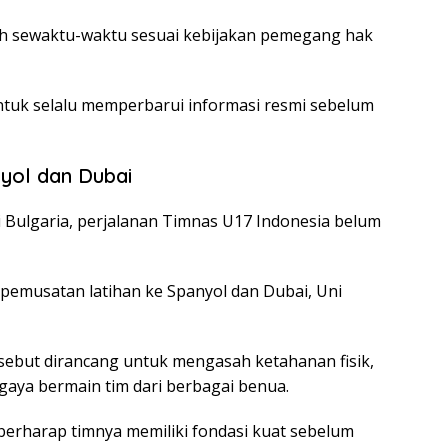
ubah sewaktu-waktu sesuai kebijakan pemegang hak
ntuk selalu memperbarui informasi resmi sebelum
nyol dan Dubai
i Bulgaria, perjalanan Timnas U17 Indonesia belum
pemusatan latihan ke Spanyol dan Dubai, Uni
rsebut dirancang untuk mengasah ketahanan fisik,
 gaya bermain tim dari berbagai benua.
 berharap timnya memiliki fondasi kuat sebelum