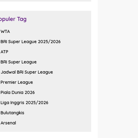
opuler Tag
WTA
BRI Super League 2025/2026
ATP
BRI Super League
Jadwal BRI Super League
Premier League
Piala Dunia 2026
Liga Inggris 2025/2026
Bulutangkis
Arsenal