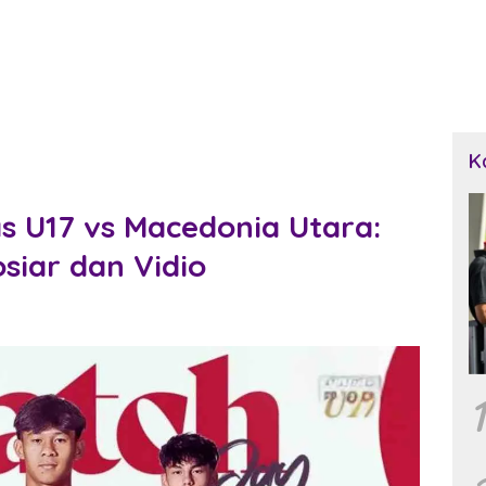
K
s U17 vs Macedonia Utara:
siar dan Vidio
1