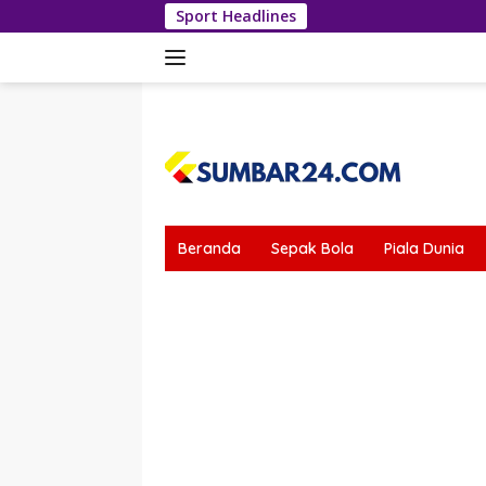
Langsung
Sport Headlines
Dua Gol Span
ke
konten
tutup
Beranda
Sepak Bola
Piala Dunia