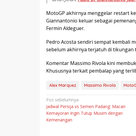
MotoGP akhirnya menggelar restart ket
Giannantonio keluar sebagai pemenang
Fermin Aldeguer.
Pedro Acosta sendiri sempat kembali m
sebelum akhirnya terjatuh di tikungan
Komentar Massimo Rivola kini membuka
Khususnya terkait pembalap yang terli
Alex Marquez
Massimo Rivola
MotoG
Navigasi
Pos sebelumnya
Jadwal Persija vs Semen Padang: Macan
pos
Kemayoran Ingin Tutup Musim dengan
Kemenangan