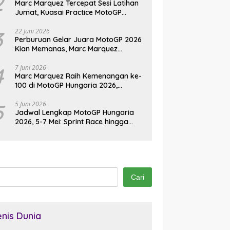
2
Marc Marquez Tercepat Sesi Latihan
Jumat, Kuasai Practice MotoGP
Jerman 2026 di Sachsenring
3
22 Juni 2026
Perburuan Gelar Juara MotoGP 2026
Kian Memanas, Marc Marquez
Kembali Jadi Ancaman
4
7 Juni 2026
Marc Marquez Raih Kemenangan ke-
100 di MotoGP Hungaria 2026,
Pangkas Jarak dari Bezzecchi
5
5 Juni 2026
Jadwal Lengkap MotoGP Hungaria
2026, 5-7 Mei: Sprint Race hingga
Balapan Utama di Balaton Park
Cari
enis Dunia