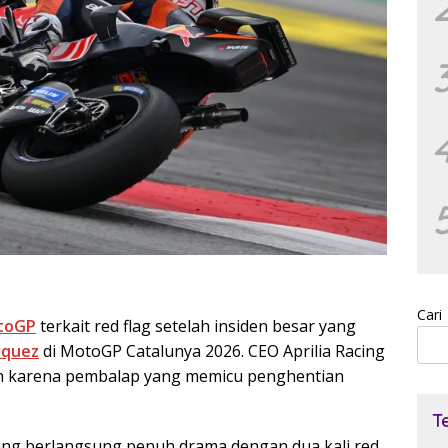
Cari
toGP
terkait red flag setelah insiden besar yang
rquez
di MotoGP Catalunya 2026. CEO Aprilia Racing
celah karena pembalap yang memicu penghentian
T
g berlangsung penuh drama dengan dua kali red