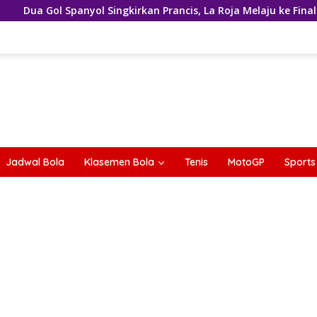
ingkirkan Prancis, La Roja Melaju ke Final Piala Dunia 2026
Jadwal Bola
Klasemen Bola
Tenis
MotoGP
Sports