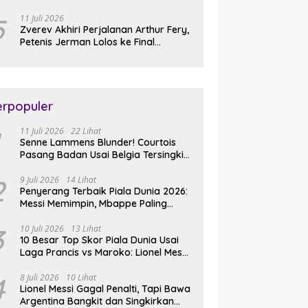
Slam Perdana
5
11 Juli 2026
Zverev Akhiri Perjalanan Arthur Fery,
Petenis Jerman Lolos ke Final
Wimbledon 2026
erpopuler
11 Juli 2026
22 Lihat
Senne Lammens Blunder! Courtois
Pasang Badan Usai Belgia Tersingkir
dari Piala Dunia 2026
2
9 Juli 2026
14 Lihat
Penyerang Terbaik Piala Dunia 2026:
Messi Memimpin, Mbappe Paling
Lengkap, Ronaldo Melempem
3
10 Juli 2026
13 Lihat
10 Besar Top Skor Piala Dunia Usai
Laga Prancis vs Maroko: Lionel Messi
Gusur Miroslav Klose
4
8 Juli 2026
10 Lihat
Lionel Messi Gagal Penalti, Tapi Bawa
Argentina Bangkit dan Singkirkan