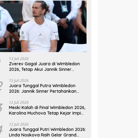
13 Juli 2026
Zverev Gagal Juara di Wimbledon
2026, Tetap Akui Jannik Sinner
Pemain Terbaik Dunia
2
13 Juli 2026
Juara Tunggal Putra Wimbledon
2026: Jannik Sinner Pertahankan
Gelar Usai Kalahkan Alexander
Zverev
3
12 Juli 2026
Meski Kalah di Final Wimbledon 2026,
Karolina Muchova Tetap Kejar Impian
Juara Grand
4
12 Juli 2026
Juara Tunggal Putri Wimbledon 2026:
Linda Noskova Raih Gelar Grand