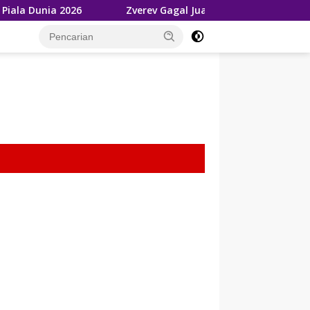
Zverev Gagal Juara di Wimbledon 2026, Tetap Akui Jannik S
tutup