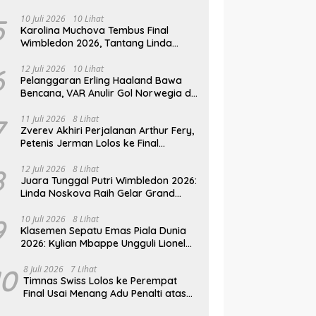
Mesir
5
10 Juli 2026
10 Lihat
Karolina Muchova Tembus Final
Wimbledon 2026, Tantang Linda
Noskova di Laga Puncak
6
12 Juli 2026
10 Lihat
Pelanggaran Erling Haaland Bawa
Bencana, VAR Anulir Gol Norwegia di
Piala Dunia 2026
7
11 Juli 2026
8 Lihat
Zverev Akhiri Perjalanan Arthur Fery,
Petenis Jerman Lolos ke Final
Wimbledon 2026
8
12 Juli 2026
8 Lihat
Juara Tunggal Putri Wimbledon 2026:
Linda Noskova Raih Gelar Grand
Slam Perdana
9
10 Juli 2026
8 Lihat
Klasemen Sepatu Emas Piala Dunia
2026: Kylian Mbappe Ungguli Lionel
Messi dalam Perburuan Top Skor
10
8 Juli 2026
7 Lihat
Timnas Swiss Lolos ke Perempat
Final Usai Menang Adu Penalti atas
Kolombia di Piala Dunia 2026