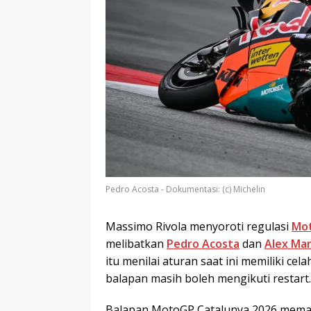
Pedro Acosta - Dokumentasi: (c) Michelin
Massimo Rivola menyoroti regulasi
Mo
melibatkan
Pedro Acosta
dan
Alex Ma
itu menilai aturan saat ini memiliki 
balapan masih boleh mengikuti restart.
Balapan MotoGP Catalunya 2026 meman