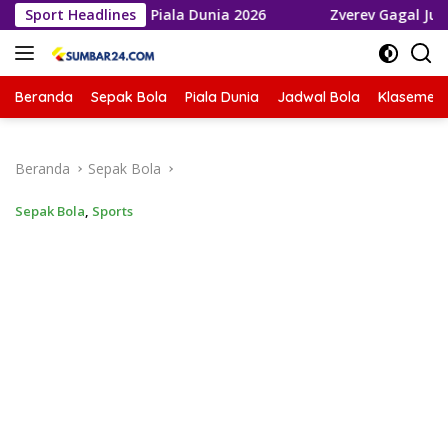
Langsung
 ke Final Piala Dunia 2026
Sport Headlines
Zverev Gagal Juara di Wimble
ke
konten
Beranda
Sepak Bola
Piala Dunia
Jadwal Bola
Klasemen 
Beranda
Sepak Bola
Sepak Bola
,
Sports