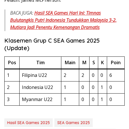
Pelatih: James McPherson.
BACA JUGA:
Hasil SEA Games Hari Ini: Timnas
Bulutangkis Putri Indonesia Tundukkan Malaysia 3-2,
Mutiara Jadi Penentu Kemenangan Dramatis
Klasemen Grup C SEA Games 2025
(Update)
Pos
Tim
Main
M
S
K
Poin
1
Filipina U22
2
2
0
0
6
2
Indonesia U22
1
0
0
1
0
3
Myanmar U22
1
0
0
1
0
Hasil SEA Games 2025
SEA Games 2025