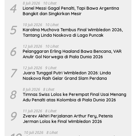
4
8 Juli 2026
10 Lihat
Lionel Messi Gagal Penalti, Tapi Bawa Argentina
Bangkit dan Singkirkan Mesir
5
10 Juli 2026
10 Lihat
Karolina Muchova Tembus Final Wimbledon 2026,
Tantang Linda Noskova di Laga Puncak
6
12 Juli 2026
10 Lihat
Pelanggaran Erling Haaland Bawa Bencana, VAR
Anulir Gol Norwegia di Piala Dunia 2026
7
12 Juli 2026
9 Lihat
Juara Tunggal Putri Wimbledon 2026: Linda
Noskova Raih Gelar Grand Slam Perdana
8
8 Juli 2026
8 Lihat
Timnas Swiss Lolos ke Perempat Final Usai Menang
Adu Penalti atas Kolombia di Piala Dunia 2026
9
11 Juli 2026
8 Lihat
Zverev Akhiri Perjalanan Arthur Fery, Petenis
Jerman Lolos ke Final Wimbledon 2026
10 Juli 2026
8 Lihat