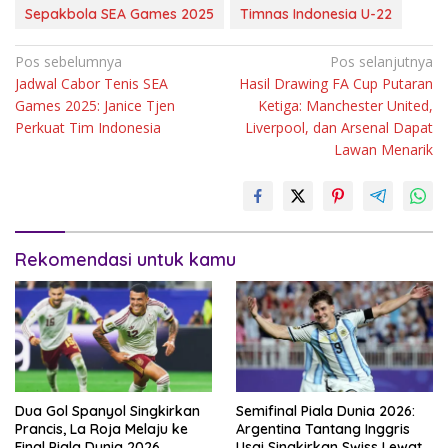
Sepakbola SEA Games 2025
Timnas Indonesia U-22
Navigasi
Pos sebelumnya
Pos selanjutnya
Jadwal Cabor Tenis SEA
Hasil Drawing FA Cup Putaran
pos
Games 2025: Janice Tjen
Ketiga: Manchester United,
Perkuat Tim Indonesia
Liverpool, dan Arsenal Dapat
Lawan Menarik
Rekomendasi untuk kamu
Dua Gol Spanyol Singkirkan
Semifinal Piala Dunia 2026:
Prancis, La Roja Melaju ke
Argentina Tantang Inggris
Final Piala Dunia 2026
Usai Singkirkan Swiss Lewat