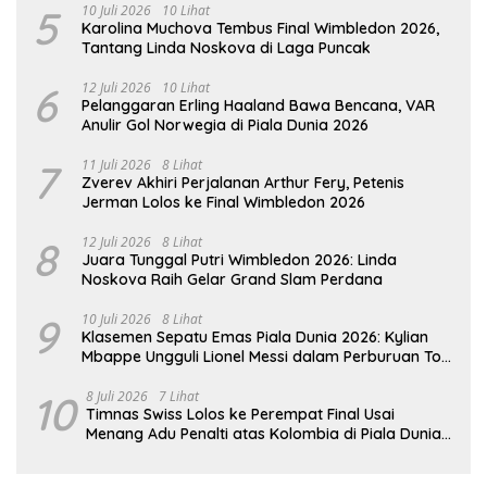
5
10 Juli 2026
10 Lihat
Karolina Muchova Tembus Final Wimbledon 2026,
Tantang Linda Noskova di Laga Puncak
6
12 Juli 2026
10 Lihat
Pelanggaran Erling Haaland Bawa Bencana, VAR
Anulir Gol Norwegia di Piala Dunia 2026
7
11 Juli 2026
8 Lihat
Zverev Akhiri Perjalanan Arthur Fery, Petenis
Jerman Lolos ke Final Wimbledon 2026
8
12 Juli 2026
8 Lihat
Juara Tunggal Putri Wimbledon 2026: Linda
Noskova Raih Gelar Grand Slam Perdana
9
10 Juli 2026
8 Lihat
Klasemen Sepatu Emas Piala Dunia 2026: Kylian
Mbappe Ungguli Lionel Messi dalam Perburuan Top
Skor
10
8 Juli 2026
7 Lihat
Timnas Swiss Lolos ke Perempat Final Usai
Menang Adu Penalti atas Kolombia di Piala Dunia
2026