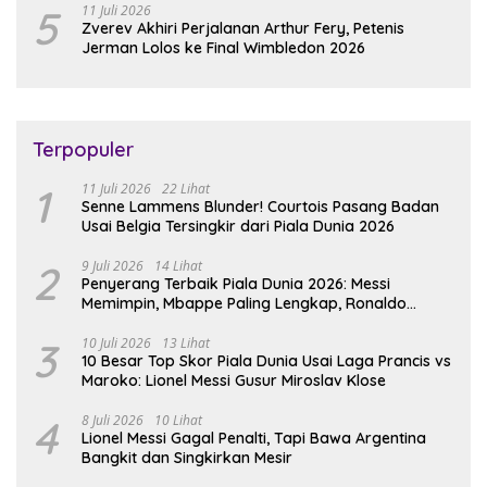
5
11 Juli 2026
Zverev Akhiri Perjalanan Arthur Fery, Petenis
Jerman Lolos ke Final Wimbledon 2026
Terpopuler
1
11 Juli 2026
22 Lihat
Senne Lammens Blunder! Courtois Pasang Badan
Usai Belgia Tersingkir dari Piala Dunia 2026
2
9 Juli 2026
14 Lihat
Penyerang Terbaik Piala Dunia 2026: Messi
Memimpin, Mbappe Paling Lengkap, Ronaldo
Melempem
3
10 Juli 2026
13 Lihat
10 Besar Top Skor Piala Dunia Usai Laga Prancis vs
Maroko: Lionel Messi Gusur Miroslav Klose
4
8 Juli 2026
10 Lihat
Lionel Messi Gagal Penalti, Tapi Bawa Argentina
Bangkit dan Singkirkan Mesir