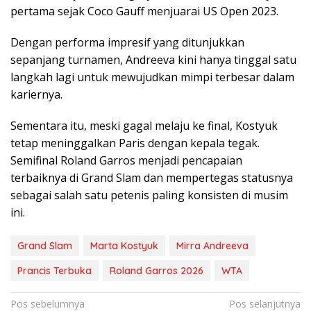
pertama sejak Coco Gauff menjuarai US Open 2023.
Dengan performa impresif yang ditunjukkan
sepanjang turnamen, Andreeva kini hanya tinggal satu
langkah lagi untuk mewujudkan mimpi terbesar dalam
kariernya.
Sementara itu, meski gagal melaju ke final, Kostyuk
tetap meninggalkan Paris dengan kepala tegak.
Semifinal Roland Garros menjadi pencapaian
terbaiknya di Grand Slam dan mempertegas statusnya
sebagai salah satu petenis paling konsisten di musim
ini.
Grand Slam
Marta Kostyuk
Mirra Andreeva
Prancis Terbuka
Roland Garros 2026
WTA
Navigasi
Pos sebelumnya
Pos selanjutnya