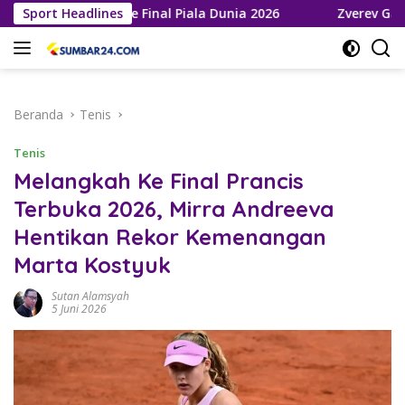
Langsung
 Melaju ke Final Piala Dunia 2026
Sport Headlines
Zverev Gagal Juara di
ke
konten
Beranda
Tenis
Tenis
Melangkah Ke Final Prancis
Terbuka 2026, Mirra Andreeva
Hentikan Rekor Kemenangan
Marta Kostyuk
Sutan Alamsyah
5 Juni 2026