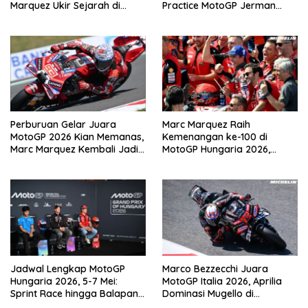
Marquez Ukir Sejarah di
Practice MotoGP Jerman
Sachsenring
2026 di Sachsenring
Perburuan Gelar Juara
Marc Marquez Raih
MotoGP 2026 Kian Memanas,
Kemenangan ke-100 di
Marc Marquez Kembali Jadi
MotoGP Hungaria 2026,
Ancaman
Pangkas Jarak dari
Bezzecchi
Jadwal Lengkap MotoGP
Marco Bezzecchi Juara
Hungaria 2026, 5-7 Mei:
MotoGP Italia 2026, Aprilia
Sprint Race hingga Balapan
Dominasi Mugello di
Utama di Balaton Park
Kandang Ducati