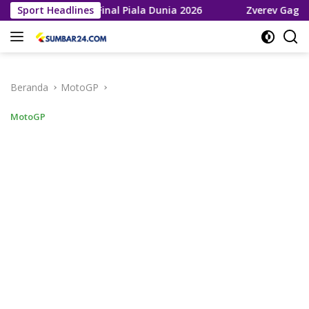
Langsung
laju ke Final Piala Dunia 2026
Sport Headlines
Zverev Gagal Juara di W
ke
konten
Beranda
MotoGP
MotoGP