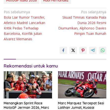
MotoGP Italia 2026
Raul Fernandez
Navigasi
Pos sebelumnya
Pos selanjutnya
Bola Liar Rumor Transfer,
Skuad Timnas Kanada Piala
pos
Atletico Madrid Lancarkan
Dunia 2026 Resmi
Kritik Pedas Terhadap
Diumumkan, Alphonso Davies
Barcelona, Konflik Julian
Pimpin Tuan Rumah
Alvarez Memanas
Rekomendasi untuk kamu
Menangkan Sprint Race
Marc Marquez Tercepat Sesi
MotoGP Jerman 2026, Marc
Latihan Jumat, Kuasai