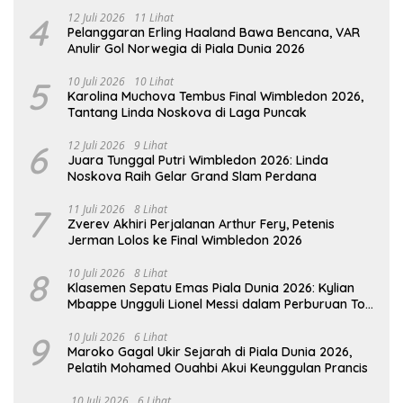
4
12 Juli 2026
11 Lihat
Pelanggaran Erling Haaland Bawa Bencana, VAR
Anulir Gol Norwegia di Piala Dunia 2026
5
10 Juli 2026
10 Lihat
Karolina Muchova Tembus Final Wimbledon 2026,
Tantang Linda Noskova di Laga Puncak
6
12 Juli 2026
9 Lihat
Juara Tunggal Putri Wimbledon 2026: Linda
Noskova Raih Gelar Grand Slam Perdana
7
11 Juli 2026
8 Lihat
Zverev Akhiri Perjalanan Arthur Fery, Petenis
Jerman Lolos ke Final Wimbledon 2026
8
10 Juli 2026
8 Lihat
Klasemen Sepatu Emas Piala Dunia 2026: Kylian
Mbappe Ungguli Lionel Messi dalam Perburuan Top
Skor
9
10 Juli 2026
6 Lihat
Maroko Gagal Ukir Sejarah di Piala Dunia 2026,
Pelatih Mohamed Ouahbi Akui Keunggulan Prancis
10 Juli 2026
6 Lihat