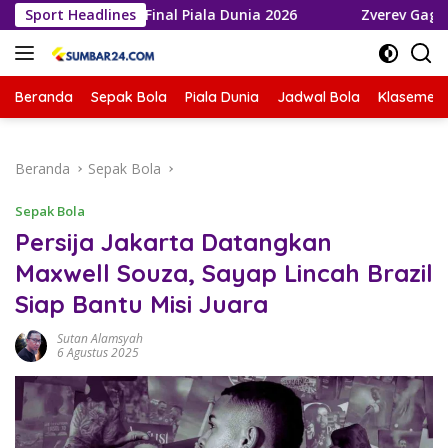
Langsung
Melaju ke Final Piala Dunia 2026
Sport Headlines
Zverev Gagal Juara di 
ke
konten
Beranda
Sepak Bola
Piala Dunia
Jadwal Bola
Klasemen 
Beranda
Sepak Bola
Sepak Bola
Persija Jakarta Datangkan
Maxwell Souza, Sayap Lincah Brazil
Siap Bantu Misi Juara
Sutan Alamsyah
6 Agustus 2025