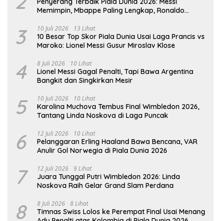
2
Penyerang Terbaik Piala Dunia 2026: Messi
Memimpin, Mbappe Paling Lengkap, Ronaldo
Melempem
3
10 Juli 2026
13 Lihat
10 Besar Top Skor Piala Dunia Usai Laga Prancis vs
Maroko: Lionel Messi Gusur Miroslav Klose
4
8 Juli 2026
10 Lihat
Lionel Messi Gagal Penalti, Tapi Bawa Argentina
Bangkit dan Singkirkan Mesir
5
10 Juli 2026
10 Lihat
Karolina Muchova Tembus Final Wimbledon 2026,
Tantang Linda Noskova di Laga Puncak
6
12 Juli 2026
10 Lihat
Pelanggaran Erling Haaland Bawa Bencana, VAR
Anulir Gol Norwegia di Piala Dunia 2026
7
12 Juli 2026
9 Lihat
Juara Tunggal Putri Wimbledon 2026: Linda
Noskova Raih Gelar Grand Slam Perdana
8
8 Juli 2026
8 Lihat
Timnas Swiss Lolos ke Perempat Final Usai Menang
Adu Penalti atas Kolombia di Piala Dunia 2026