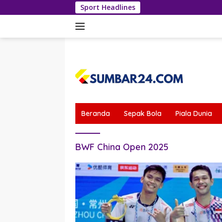
Langsung
Sport Headlines
ke
konten
tutup
Beranda
Sepak Bola
Piala Dunia
BWF China Open 2025