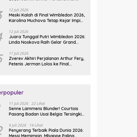
Gelar Usai Kalahkan Alexander
Zverev
3
12 Juli 2026
Meski Kalah di Final Wimbledon 2026,
Karolina Muchova Tetap Kejar Impian
Juara Grand
4
12 Juli 2026
Juara Tunggal Putri Wimbledon 2026:
Linda Noskova Raih Gelar Grand
Slam Perdana
5
11 Juli 2026
Zverev Akhiri Perjalanan Arthur Fery,
Petenis Jerman Lolos ke Final
Wimbledon 2026
erpopuler
11 Juli 2026
22 Lihat
Senne Lammens Blunder! Courtois
Pasang Badan Usai Belgia Tersingkir
dari Piala Dunia 2026
2
9 Juli 2026
14 Lihat
Penyerang Terbaik Piala Dunia 2026:
Messi Memimpin, Mbappe Paling