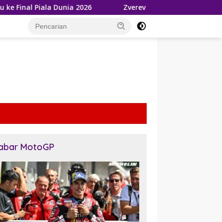
iala Dunia 2026
Zverev Gagal Juara di Wimbledon 2026, 
tutup
abar MotoGP