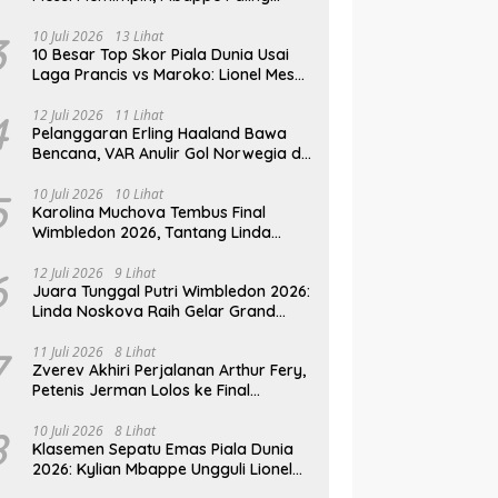
Lengkap, Ronaldo Melempem
3
10 Juli 2026
13 Lihat
10 Besar Top Skor Piala Dunia Usai
Laga Prancis vs Maroko: Lionel Messi
Gusur Miroslav Klose
4
12 Juli 2026
11 Lihat
Pelanggaran Erling Haaland Bawa
Bencana, VAR Anulir Gol Norwegia di
Piala Dunia 2026
5
10 Juli 2026
10 Lihat
Karolina Muchova Tembus Final
Wimbledon 2026, Tantang Linda
Noskova di Laga Puncak
6
12 Juli 2026
9 Lihat
Juara Tunggal Putri Wimbledon 2026:
Linda Noskova Raih Gelar Grand
Slam Perdana
7
11 Juli 2026
8 Lihat
Zverev Akhiri Perjalanan Arthur Fery,
Petenis Jerman Lolos ke Final
Wimbledon 2026
8
10 Juli 2026
8 Lihat
Klasemen Sepatu Emas Piala Dunia
2026: Kylian Mbappe Ungguli Lionel
Messi dalam Perburuan Top Skor