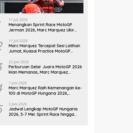
11 Juli 2026
Menangkan Sprint Race MotoGP
Jerman 2026, Marc Marquez Ukir
Sejarah di Sachsenring
2
11 Juli 2026
Marc Marquez Tercepat Sesi Latihan
Jumat, Kuasai Practice MotoGP
Jerman 2026 di Sachsenring
3
22 Juni 2026
Perburuan Gelar Juara MotoGP 2026
Kian Memanas, Marc Marquez
Kembali Jadi Ancaman
4
7 Juni 2026
Marc Marquez Raih Kemenangan ke-
100 di MotoGP Hungaria 2026,
Pangkas Jarak dari Bezzecchi
5
5 Juni 2026
Jadwal Lengkap MotoGP Hungaria
2026, 5-7 Mei: Sprint Race hingga
Balapan Utama di Balaton Park