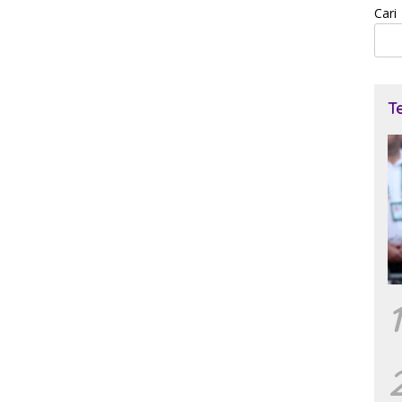
Cari
T
1