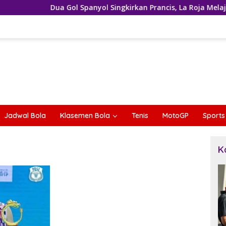
Dua Gol Spanyol Singkirkan Prancis, La Roja Melaju ke Final P
Jadwal Bola
Klasemen Bola
Tenis
MotoGP
Sports
K