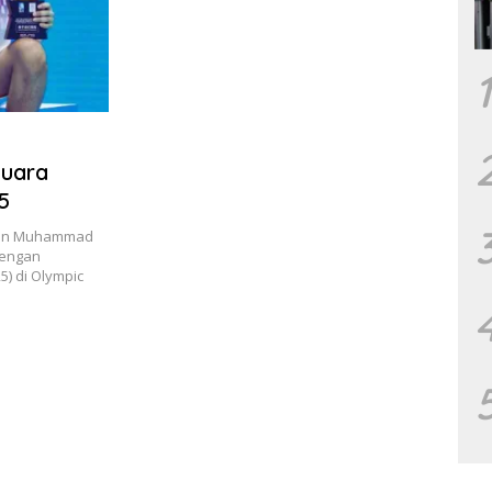
1
Juara
5
 dan Muhammad
dengan
) di Olympic