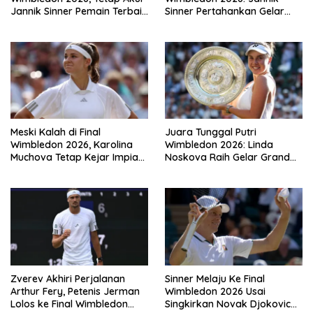
Jannik Sinner Pemain Terbaik
Sinner Pertahankan Gelar
Dunia
Usai Kalahkan Alexander
Zverev
Meski Kalah di Final
Juara Tunggal Putri
Wimbledon 2026, Karolina
Wimbledon 2026: Linda
Muchova Tetap Kejar Impian
Noskova Raih Gelar Grand
Juara Grand
Slam Perdana
Zverev Akhiri Perjalanan
Sinner Melaju Ke Final
Arthur Fery, Petenis Jerman
Wimbledon 2026 Usai
Lolos ke Final Wimbledon
Singkirkan Novak Djokovic