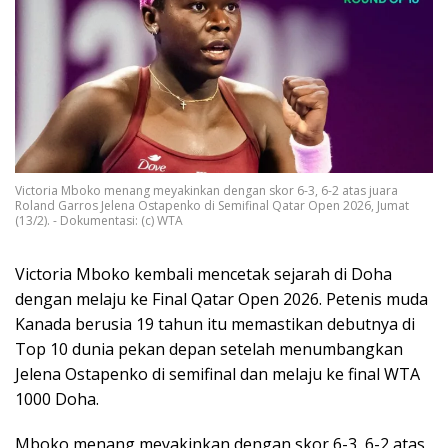
Victoria Mboko menang meyakinkan dengan skor 6-3, 6-2 atas juara
Roland Garros Jelena Ostapenko di Semifinal Qatar Open 2026, Jumat
(13/2). - Dokumentasi: (c) WTA
Victoria Mboko kembali mencetak sejarah di Doha
dengan melaju ke Final Qatar Open 2026. Petenis muda
Kanada berusia 19 tahun itu memastikan debutnya di
Top 10 dunia pekan depan setelah menumbangkan
Jelena Ostapenko di semifinal dan melaju ke final WTA
1000 Doha.
Mboko menang meyakinkan dengan skor 6-3, 6-2 atas