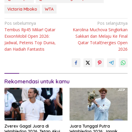
Victoria Mboko
WTA
Navigasi
Pos sebelumnya
Pos selanjutnya
Tembus Rp45 Miliar! Qatar
Karolina Muchova Singkirkan
pos
ExxonMobil Open 2026:
Sakkari dan Melaju Ke Final
Jadwal, Petenis Top Dunia,
Qatar TotalEnergies Open
dan Hadiah Fantastis
2026
Rekomendasi untuk kamu
Zverev Gagal Juara di
Juara Tunggal Putra
Wimbledon 2026, Tetap Akui
Wimbledon 2026: Jannik