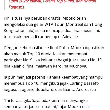
Open 2026: Jadwal, Petenis Top Dunia, dan Hadiah
Fantastis
Kini situasinya berubah drastis. Mboko telah
mengoleksi dua gelar WTA Tour (Montreal dan Hong
Kong tahun lalu) serta mencapai dua final musim ini,
termasuk menjadi runner-up di Adelaide.
Dengan keberhasilan ke final Doha, Mboko dipastikan
akan masuk Top 10 dunia. Ia akan menempati
peringkat No. 9 jika keluar sebagai juara, atau No. 10
bila kalah di final melawan Karolina Muchova.
Ia pun menjadi petenis Kanada keempat yang mampu
menembus Top 10, mengikuti jejak Carling Bassett-
Seguso, Eugenie Bouchard, dan Bianca Andreescu.
“Ini terasa gila. Saya tidak pernah menyangka
semuanya terjadi secepat ini,” ujar Mboko usai