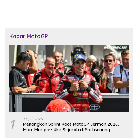
2026
Tiga Set Langsung
Kabar MotoGP
1
11 Juli 2026
Menangkan Sprint Race MotoGP Jerman 2026,
Marc Marquez Ukir Sejarah di Sachsenring