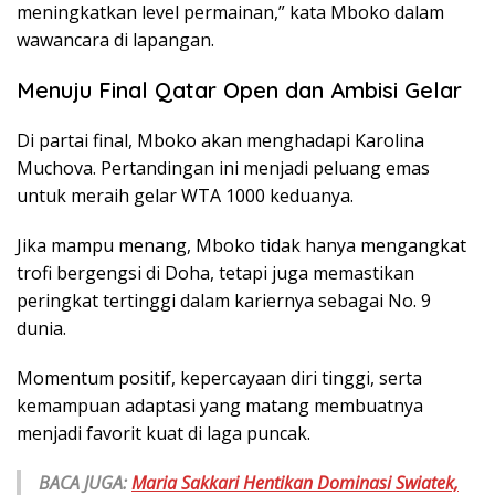
meningkatkan level permainan,” kata Mboko dalam
wawancara di lapangan.
Menuju Final Qatar Open dan Ambisi Gelar
Di partai final, Mboko akan menghadapi Karolina
Muchova. Pertandingan ini menjadi peluang emas
untuk meraih gelar WTA 1000 keduanya.
Jika mampu menang, Mboko tidak hanya mengangkat
trofi bergengsi di Doha, tetapi juga memastikan
peringkat tertinggi dalam kariernya sebagai No. 9
dunia.
Momentum positif, kepercayaan diri tinggi, serta
kemampuan adaptasi yang matang membuatnya
menjadi favorit kuat di laga puncak.
BACA JUGA:
Maria Sakkari Hentikan Dominasi Swiatek,