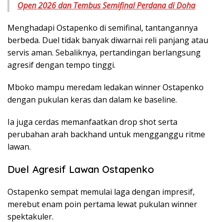
Open 2026 dan Tembus Semifinal Perdana di Doha
Menghadapi Ostapenko di semifinal, tantangannya
berbeda. Duel tidak banyak diwarnai reli panjang atau
servis aman. Sebaliknya, pertandingan berlangsung
agresif dengan tempo tinggi.
Mboko mampu meredam ledakan winner Ostapenko
dengan pukulan keras dan dalam ke baseline.
Ia juga cerdas memanfaatkan drop shot serta
perubahan arah backhand untuk mengganggu ritme
lawan.
Duel Agresif Lawan Ostapenko
Ostapenko sempat memulai laga dengan impresif,
merebut enam poin pertama lewat pukulan winner
spektakuler.