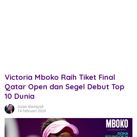
Victoria Mboko Raih Tiket Final
Qatar Open dan Segel Debut Top
10 Dunia
Sutan Alamsyah
14 Februari 2026