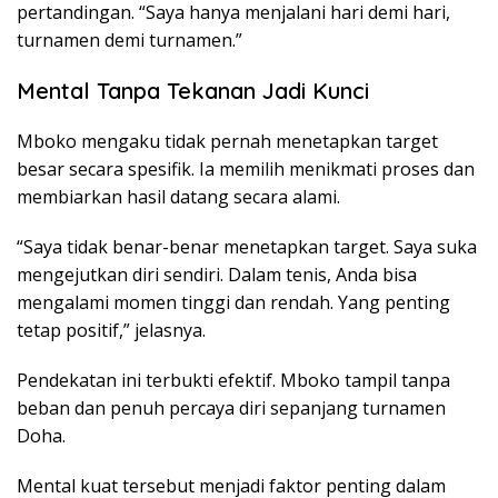
pertandingan. “Saya hanya menjalani hari demi hari,
turnamen demi turnamen.”
Mental Tanpa Tekanan Jadi Kunci
Mboko mengaku tidak pernah menetapkan target
besar secara spesifik. Ia memilih menikmati proses dan
membiarkan hasil datang secara alami.
“Saya tidak benar-benar menetapkan target. Saya suka
mengejutkan diri sendiri. Dalam tenis, Anda bisa
mengalami momen tinggi dan rendah. Yang penting
tetap positif,” jelasnya.
Pendekatan ini terbukti efektif. Mboko tampil tanpa
beban dan penuh percaya diri sepanjang turnamen
Doha.
Mental kuat tersebut menjadi faktor penting dalam