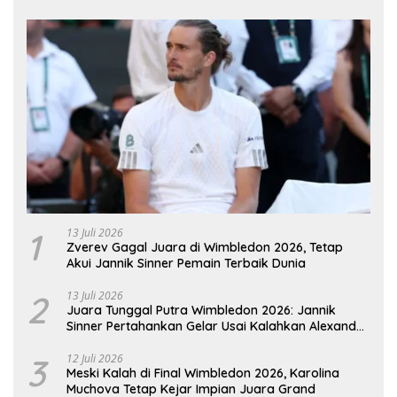
1
13 Juli 2026
Zverev Gagal Juara di Wimbledon 2026, Tetap
Akui Jannik Sinner Pemain Terbaik Dunia
2
13 Juli 2026
Juara Tunggal Putra Wimbledon 2026: Jannik
Sinner Pertahankan Gelar Usai Kalahkan Alexander
Zverev
3
12 Juli 2026
Meski Kalah di Final Wimbledon 2026, Karolina
Muchova Tetap Kejar Impian Juara Grand