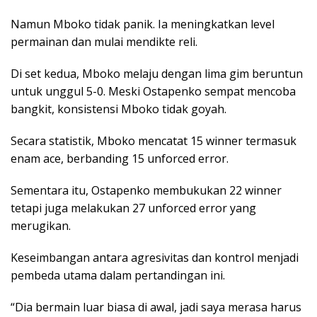
Namun Mboko tidak panik. Ia meningkatkan level
permainan dan mulai mendikte reli.
Di set kedua, Mboko melaju dengan lima gim beruntun
untuk unggul 5-0. Meski Ostapenko sempat mencoba
bangkit, konsistensi Mboko tidak goyah.
Secara statistik, Mboko mencatat 15 winner termasuk
enam ace, berbanding 15 unforced error.
Sementara itu, Ostapenko membukukan 22 winner
tetapi juga melakukan 27 unforced error yang
merugikan.
Keseimbangan antara agresivitas dan kontrol menjadi
pembeda utama dalam pertandingan ini.
“Dia bermain luar biasa di awal, jadi saya merasa harus