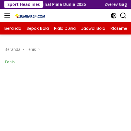
Langsung
aju ke Final Piala Dunia 2026
Sport Headlines
Zverev Gagal Juara di Wi
ke
konten
Beranda
Sepak Bola
Piala Dunia
Jadwal Bola
Klasemen 
Beranda
Tenis
Tenis