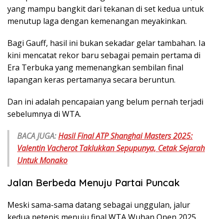
yang mampu bangkit dari tekanan di set kedua untuk
menutup laga dengan kemenangan meyakinkan.
Bagi Gauff, hasil ini bukan sekadar gelar tambahan. Ia
kini mencatat rekor baru sebagai pemain pertama di
Era Terbuka yang memenangkan sembilan final
lapangan keras pertamanya secara beruntun.
Dan ini adalah pencapaian yang belum pernah terjadi
sebelumnya di WTA.
BACA JUGA:
Hasil Final ATP Shanghai Masters 2025:
Valentin Vacherot Taklukkan Sepupunya, Cetak Sejarah
Untuk Monako
Jalan Berbeda Menuju Partai Puncak
Meski sama-sama datang sebagai unggulan, jalur
kedua petenis menuju final WTA Wuhan Open 2025