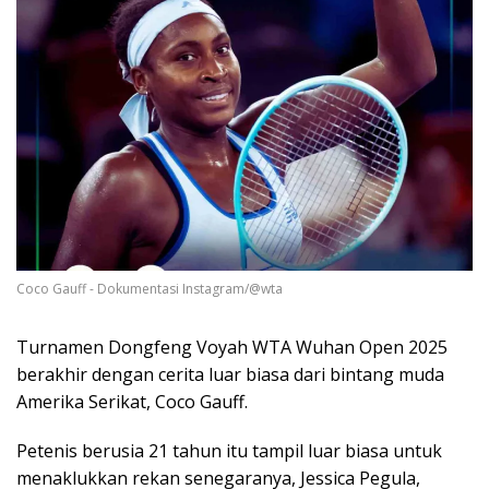
Coco Gauff - Dokumentasi Instagram/@wta
Turnamen Dongfeng Voyah WTA Wuhan Open 2025
berakhir dengan cerita luar biasa dari bintang muda
Amerika Serikat, Coco Gauff.
Petenis berusia 21 tahun itu tampil luar biasa untuk
menaklukkan rekan senegaranya, Jessica Pegula,