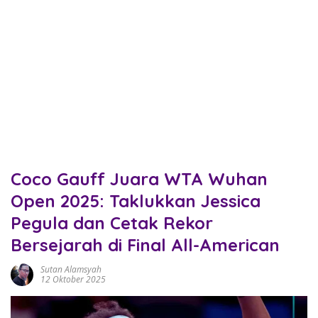
Coco Gauff Juara WTA Wuhan
Open 2025: Taklukkan Jessica
Pegula dan Cetak Rekor
Bersejarah di Final All-American
Sutan Alamsyah
12 Oktober 2025