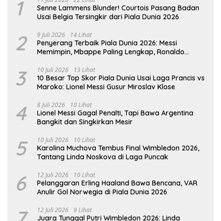
1
Senne Lammens Blunder! Courtois Pasang Badan
Usai Belgia Tersingkir dari Piala Dunia 2026
2
9 Juli 2026
14 Lihat
Penyerang Terbaik Piala Dunia 2026: Messi
Memimpin, Mbappe Paling Lengkap, Ronaldo
Melempem
3
10 Juli 2026
13 Lihat
10 Besar Top Skor Piala Dunia Usai Laga Prancis vs
Maroko: Lionel Messi Gusur Miroslav Klose
4
8 Juli 2026
10 Lihat
Lionel Messi Gagal Penalti, Tapi Bawa Argentina
Bangkit dan Singkirkan Mesir
5
10 Juli 2026
10 Lihat
Karolina Muchova Tembus Final Wimbledon 2026,
Tantang Linda Noskova di Laga Puncak
6
12 Juli 2026
10 Lihat
Pelanggaran Erling Haaland Bawa Bencana, VAR
Anulir Gol Norwegia di Piala Dunia 2026
7
12 Juli 2026
9 Lihat
Juara Tunggal Putri Wimbledon 2026: Linda