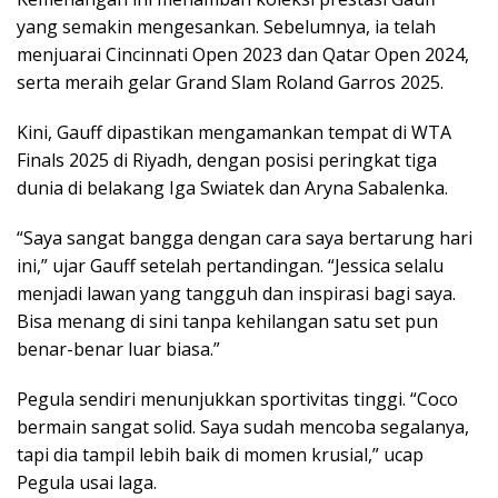
yang semakin mengesankan. Sebelumnya, ia telah
menjuarai Cincinnati Open 2023 dan Qatar Open 2024,
serta meraih gelar Grand Slam Roland Garros 2025.
Kini, Gauff dipastikan mengamankan tempat di WTA
Finals 2025 di Riyadh, dengan posisi peringkat tiga
dunia di belakang Iga Swiatek dan Aryna Sabalenka.
“Saya sangat bangga dengan cara saya bertarung hari
ini,” ujar Gauff setelah pertandingan. “Jessica selalu
menjadi lawan yang tangguh dan inspirasi bagi saya.
Bisa menang di sini tanpa kehilangan satu set pun
benar-benar luar biasa.”
Pegula sendiri menunjukkan sportivitas tinggi. “Coco
bermain sangat solid. Saya sudah mencoba segalanya,
tapi dia tampil lebih baik di momen krusial,” ucap
Pegula usai laga.