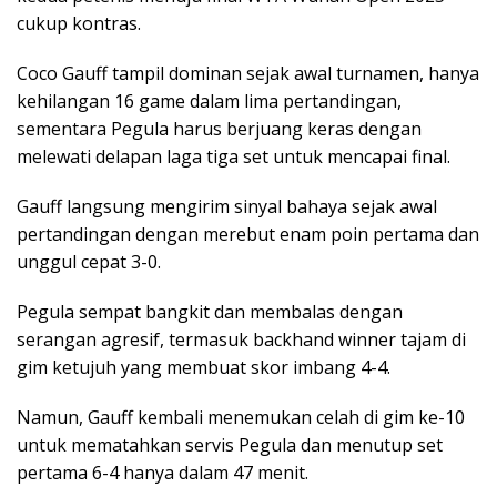
cukup kontras.
Coco Gauff tampil dominan sejak awal turnamen, hanya
kehilangan 16 game dalam lima pertandingan,
sementara Pegula harus berjuang keras dengan
melewati delapan laga tiga set untuk mencapai final.
Gauff langsung mengirim sinyal bahaya sejak awal
pertandingan dengan merebut enam poin pertama dan
unggul cepat 3-0.
Pegula sempat bangkit dan membalas dengan
serangan agresif, termasuk backhand winner tajam di
gim ketujuh yang membuat skor imbang 4-4.
Namun, Gauff kembali menemukan celah di gim ke-10
untuk mematahkan servis Pegula dan menutup set
pertama 6-4 hanya dalam 47 menit.