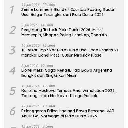
1
11 Juli 2026
22 Lihat
Senne Lammens Blunder! Courtois Pasang Badan
Usai Belgia Tersingkir dari Piala Dunia 2026
2
9 Juli 2026
14 Lihat
Penyerang Terbaik Piala Dunia 2026: Messi
Memimpin, Mbappe Paling Lengkap, Ronaldo
Melempem
3
10 Juli 2026
13 Lihat
10 Besar Top Skor Piala Dunia Usai Laga Prancis vs
Maroko: Lionel Messi Gusur Miroslav Klose
4
8 Juli 2026
10 Lihat
Lionel Messi Gagal Penalti, Tapi Bawa Argentina
Bangkit dan Singkirkan Mesir
5
10 Juli 2026
10 Lihat
Karolina Muchova Tembus Final Wimbledon 2026,
Tantang Linda Noskova di Laga Puncak
6
12 Juli 2026
10 Lihat
Pelanggaran Erling Haaland Bawa Bencana, VAR
Anulir Gol Norwegia di Piala Dunia 2026
12 Juli 2026
9 Lihat