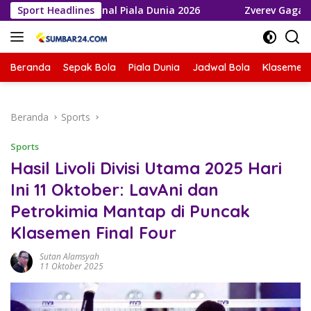
Langsung
ju ke Final Piala Dunia 2026
Sport Headlines
Zverev Gagal Juara di Wimb
ke
konten
Beranda
Sepak Bola
Piala Dunia
Jadwal Bola
Klasemen 
Beranda
Sports
Sports
Hasil Livoli Divisi Utama 2025 Hari
Ini 11 Oktober: LavAni dan
Petrokimia Mantap di Puncak
Klasemen Final Four
Sutan Alamsyah
11 Oktober 2025