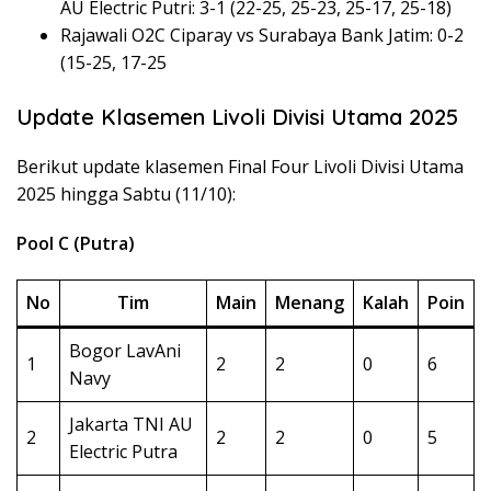
AU Electric Putri: 3-1 (22-25, 25-23, 25-17, 25-18)
Rajawali O2C Ciparay vs Surabaya Bank Jatim: 0-2
(15-25, 17-25
Update Klasemen Livoli Divisi Utama 2025
Berikut update klasemen Final Four Livoli Divisi Utama
2025 hingga Sabtu (11/10):
Pool C (Putra)
No
Tim
Main
Menang
Kalah
Poin
Bogor LavAni
1
2
2
0
6
Navy
Jakarta TNI AU
2
2
2
0
5
Electric Putra