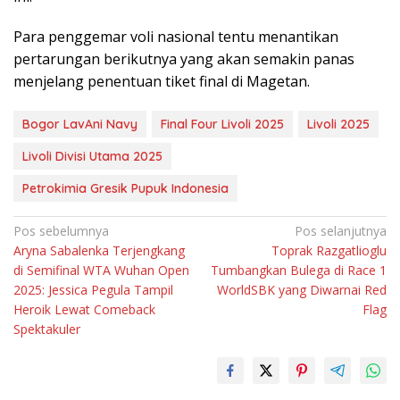
Para penggemar voli nasional tentu menantikan
pertarungan berikutnya yang akan semakin panas
menjelang penentuan tiket final di Magetan.
Bogor LavAni Navy
Final Four Livoli 2025
Livoli 2025
Livoli Divisi Utama 2025
Petrokimia Gresik Pupuk Indonesia
Navigasi
Pos sebelumnya
Pos selanjutnya
Aryna Sabalenka Terjengkang
Toprak Razgatlioglu
pos
di Semifinal WTA Wuhan Open
Tumbangkan Bulega di Race 1
2025: Jessica Pegula Tampil
WorldSBK yang Diwarnai Red
Heroik Lewat Comeback
Flag
Spektakuler