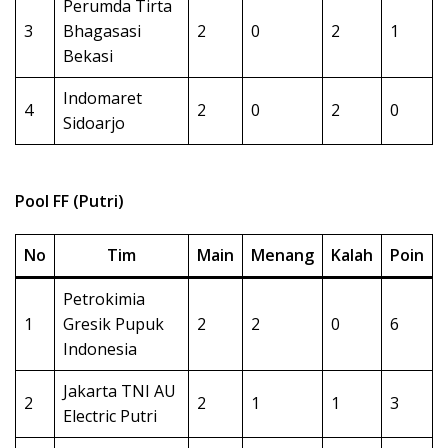
Perumda Tirta
3
Bhagasasi
2
0
2
1
Bekasi
Indomaret
4
2
0
2
0
Sidoarjo
Pool FF (Putri)
No
Tim
Main
Menang
Kalah
Poin
Petrokimia
1
Gresik Pupuk
2
2
0
6
Indonesia
Jakarta TNI AU
2
2
1
1
3
Electric Putri