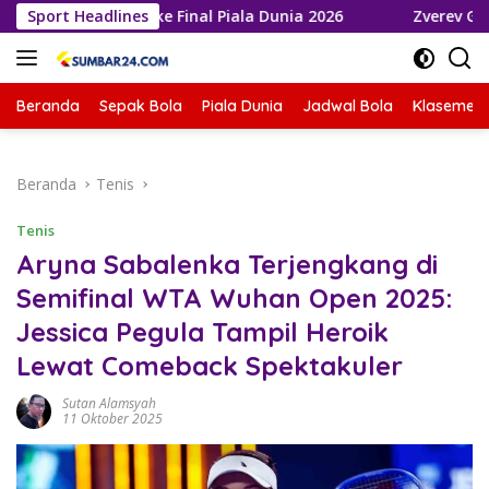
Langsung
 Melaju ke Final Piala Dunia 2026
Sport Headlines
Zverev Gagal Juara di
ke
konten
Beranda
Sepak Bola
Piala Dunia
Jadwal Bola
Klasemen 
Beranda
Tenis
Tenis
Aryna Sabalenka Terjengkang di
Semifinal WTA Wuhan Open 2025:
Jessica Pegula Tampil Heroik
Lewat Comeback Spektakuler
Sutan Alamsyah
11 Oktober 2025