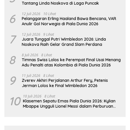
Tantang Linda Noskova di Laga Puncak
6
12 Juli 2026
10 Lihat
Pelanggaran Erling Haaland Bawa Bencana, VAR
Anulir Gol Norwegia di Piala Dunia 2026
7
12 Juli 2026
9 Lihat
Juara Tunggal Putri Wimbledon 2026: Linda
Noskova Raih Gelar Grand Slam Perdana
8
8 Juli 2026
8 Lihat
Timnas Swiss Lolos ke Perempat Final Usai Menang
Adu Penalti atas Kolombia di Piala Dunia 2026
9
11 Juli 2026
8 Lihat
Zverev Akhiri Perjalanan Arthur Fery, Petenis
Jerman Lolos ke Final Wimbledon 2026
10
10 Juli 2026
8 Lihat
Klasemen Sepatu Emas Piala Dunia 2026: Kylian
Mbappe Ungguli Lionel Messi dalam Perburuan
Top Skor