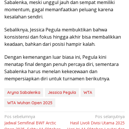
Sabalenka, meski unggul jauh dan sempat memiliki
momentum, gagal memanfaatkan peluang karena
kesalahan sendiri.
Sebaliknya, Jessica Pegula membuktikan bahwa
konsistensi dan fokus hingga akhir bisa membalikkan
keadaan, bahkan dari posisi hampir kalah.
Dengan kemenangan luar biasa ini, Pegula kini
menatap final dengan penuh percaya diri, sementara
Sabalenka harus menelan kekecewaan dan
mempersiapkan diri untuk turnamen berikutnya.
Aryna Sabalenka
Jessica Pegula
WTA
WTA Wuhan Open 2025
Navigasi
Pos sebelumnya
Pos selanjutnya
Jadwal Semifinal BWF Arctic
Hasil Livoli Divisi Utama 2025
pos