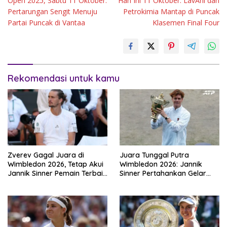
Open 2025, Sabtu 11 Oktober:
Hari Ini 11 Oktober: LavAni dan
Pertarungan Sengit Menuju
Petrokimia Mantap di Puncak
Partai Puncak di Vantaa
Klasemen Final Four
Rekomendasi untuk kamu
Zverev Gagal Juara di
Juara Tunggal Putra
Wimbledon 2026, Tetap Akui
Wimbledon 2026: Jannik
Jannik Sinner Pemain Terbaik
Sinner Pertahankan Gelar
Dunia
Usai Kalahkan Alexander
Zverev