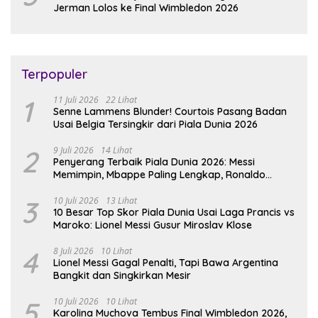
Jerman Lolos ke Final Wimbledon 2026
Terpopuler
1
11 Juli 2026
22 Lihat
Senne Lammens Blunder! Courtois Pasang Badan
Usai Belgia Tersingkir dari Piala Dunia 2026
2
9 Juli 2026
14 Lihat
Penyerang Terbaik Piala Dunia 2026: Messi
Memimpin, Mbappe Paling Lengkap, Ronaldo
Melempem
3
10 Juli 2026
13 Lihat
10 Besar Top Skor Piala Dunia Usai Laga Prancis vs
Maroko: Lionel Messi Gusur Miroslav Klose
4
8 Juli 2026
10 Lihat
Lionel Messi Gagal Penalti, Tapi Bawa Argentina
Bangkit dan Singkirkan Mesir
5
10 Juli 2026
10 Lihat
Karolina Muchova Tembus Final Wimbledon 2026,