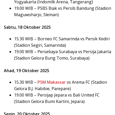
Yogyakarta (Indomilk Arena, Tangerang)
19.00 WIB – PSBS Biak vs Persib Bandung (Stadion
Maguwoharjo, Sleman)
Sabtu, 18 Oktober 2025
15.30 WIB – Borneo FC Samarinda vs Persik Kediri
(Stadion Segiri, Samarinda)
19.00 WIB – Persebaya Surabaya vs Persija Jakarta
(Stadion Gelora Bung Tomo, Surabaya)
Ahad, 19 Oktober 2025
15.30 WIB –
PSM Makassar
vs Arema FC (Stadion
Gelora B.J. Habibie, Parepare)
19.00 WIB – Persijap Jepara vs Bali United FC
(Stadion Gelora Bumi Kartini, Jepara)
Senin, 20 Oktober 2025