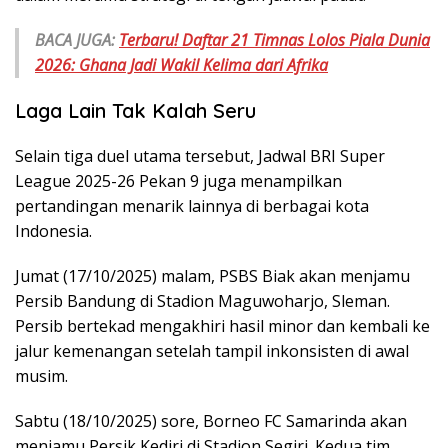
BACA JUGA:
Terbaru! Daftar 21 Timnas Lolos Piala Dunia
2026: Ghana Jadi Wakil Kelima dari Afrika
Laga Lain Tak Kalah Seru
Selain tiga duel utama tersebut, Jadwal BRI Super
League 2025-26 Pekan 9 juga menampilkan
pertandingan menarik lainnya di berbagai kota
Indonesia.
Jumat (17/10/2025) malam, PSBS Biak akan menjamu
Persib Bandung di Stadion Maguwoharjo, Sleman.
Persib bertekad mengakhiri hasil minor dan kembali ke
jalur kemenangan setelah tampil inkonsisten di awal
musim.
Sabtu (18/10/2025) sore, Borneo FC Samarinda akan
menjamu Persik Kediri di Stadion Segiri. Kedua tim