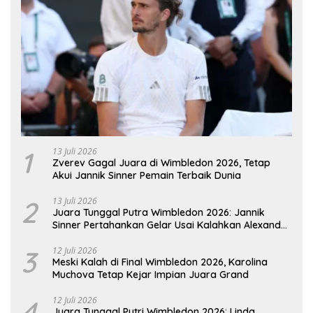
1
13 Juli 2026
Zverev Gagal Juara di Wimbledon 2026, Tetap
Akui Jannik Sinner Pemain Terbaik Dunia
2
13 Juli 2026
Juara Tunggal Putra Wimbledon 2026: Jannik
Sinner Pertahankan Gelar Usai Kalahkan Alexander
Zverev
3
12 Juli 2026
Meski Kalah di Final Wimbledon 2026, Karolina
Muchova Tetap Kejar Impian Juara Grand
4
12 Juli 2026
Juara Tunggal Putri Wimbledon 2026: Linda