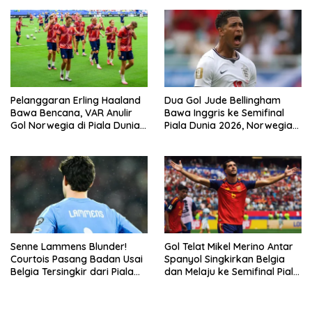
Pelanggaran Erling Haaland
Dua Gol Jude Bellingham
Bawa Bencana, VAR Anulir
Bawa Inggris ke Semifinal
Gol Norwegia di Piala Dunia
Piala Dunia 2026, Norwegia
2026
Tersingkir Lewat Extra Time
Senne Lammens Blunder!
Gol Telat Mikel Merino Antar
Courtois Pasang Badan Usai
Spanyol Singkirkan Belgia
Belgia Tersingkir dari Piala
dan Melaju ke Semifinal Piala
Dunia 2026
Dunia 2026