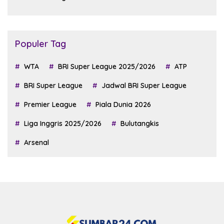
2026
Populer Tag
WTA
BRI Super League 2025/2026
ATP
BRI Super League
Jadwal BRI Super League
Premier League
Piala Dunia 2026
Liga Inggris 2025/2026
Bulutangkis
Arsenal