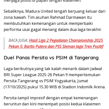
menjaga posisi di papan tengah klasemen.
Sebaliknya, Madura United tengah berjuang keluar dari
zona bawah. Tim asuhan Rahmad Darmawan itu
membutuhkan kemenangan untuk memperbaiki
performa usai gagal menang dalam dua laga terakhir.
BACA JUGA:
Hasil Liga 2 Pegadaian Championship 2025
Pekan 5: Barito Putera dan PSS Sleman Jaga Tren Positif
Duel Panas Persita vs PSIM di Tangerang
Laga berikutnya yang tak kalah menarik dalam Jadwal
BRI Super League 2025-26 Pekan 9 mempertemukan
Persita Tangerang vs PSIM Yogyakarta, Jumat
(17/10/2025) pukul 15.30 WIB di Stadion Indomilk Arena.
Persita tampil impresif dengan empat kemenangan
beruntun dan kini menempati posisi kedua klasemen