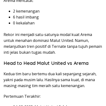
Arema mencatat:
2 kemenangan
6 hasil imbang
0 kekalahan
Rekor ini menjadi satu-satunya modal kuat Arema
untuk menahan dominasi Malut United. Namun,
melanjutkan tren positif di Ternate tanpa tujuh pemain
inti jelas bukan tugas mudah.
Head to Head Malut United vs Arema
Kedua tim baru bertemu dua kali sepanjang sejarah,
yakni pada musim lalu. Hasilnya sama kuat, di mana
masing-masing tim meraih satu kemenangan.
Pertemuan Terakhir: