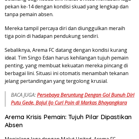
pekan ke-14 dengan kondisi skuad yang lengkap dan
tanpa pemain absen.
Mereka tampil percaya diri dan diunggulkan meraih
tiga poin di hadapan pendukung sendiri.
Sebaliknya, Arema FC datang dengan kondisi kurang
ideal. Tim Singo Edan harus kehilangan tujuh pemain
penting, yang membuat kekuatan mereka pincang di
berbagai lini. Situasi ini otomatis menambah tekanan
jelang pertandingan yang tergolong krusial.
BACA JUGA:
Persebaya Beruntung Dengan Gol Bunuh Diri
Putu Gede, Bajul Ijo Curi Poin di Markas Bhayangkara
Arema Krisis Pemain: Tujuh Pilar Dipastikan
Absen