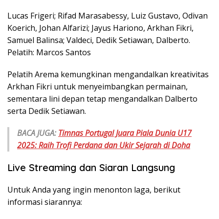
Lucas Frigeri; Rifad Marasabessy, Luiz Gustavo, Odivan
Koerich, Johan Alfarizi; Jayus Hariono, Arkhan Fikri,
Samuel Balinsa; Valdeci, Dedik Setiawan, Dalberto.
Pelatih: Marcos Santos
Pelatih Arema kemungkinan mengandalkan kreativitas
Arkhan Fikri untuk menyeimbangkan permainan,
sementara lini depan tetap mengandalkan Dalberto
serta Dedik Setiawan.
BACA JUGA:
Timnas Portugal Juara Piala Dunia U17
2025: Raih Trofi Perdana dan Ukir Sejarah di Doha
Live Streaming dan Siaran Langsung
Untuk Anda yang ingin menonton laga, berikut
informasi siarannya: