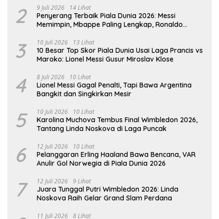
2
9 Juli 2026
14 Lihat
Penyerang Terbaik Piala Dunia 2026: Messi
Memimpin, Mbappe Paling Lengkap, Ronaldo
Melempem
3
10 Juli 2026
13 Lihat
10 Besar Top Skor Piala Dunia Usai Laga Prancis vs
Maroko: Lionel Messi Gusur Miroslav Klose
4
8 Juli 2026
10 Lihat
Lionel Messi Gagal Penalti, Tapi Bawa Argentina
Bangkit dan Singkirkan Mesir
5
10 Juli 2026
10 Lihat
Karolina Muchova Tembus Final Wimbledon 2026,
Tantang Linda Noskova di Laga Puncak
6
12 Juli 2026
10 Lihat
Pelanggaran Erling Haaland Bawa Bencana, VAR
Anulir Gol Norwegia di Piala Dunia 2026
7
12 Juli 2026
9 Lihat
Juara Tunggal Putri Wimbledon 2026: Linda
Noskova Raih Gelar Grand Slam Perdana
11 Juli 2026
8 Lihat