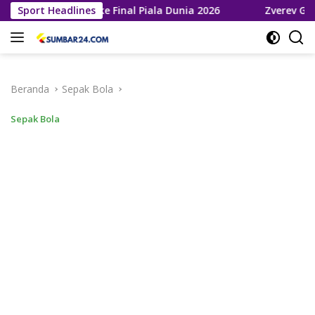
Langsung
Melaju ke Final Piala Dunia 2026
Sport Headlines
Zverev Gagal Juara di
ke
konten
Beranda
Sepak Bola
Sepak Bola