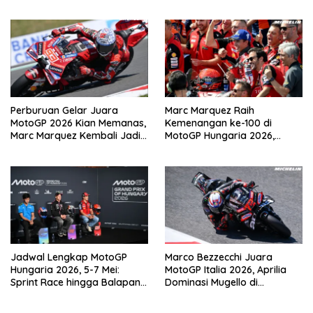
Sachsenring
2026 di Sachsenring
Perburuan Gelar Juara
Marc Marquez Raih
MotoGP 2026 Kian Memanas,
Kemenangan ke-100 di
Marc Marquez Kembali Jadi
MotoGP Hungaria 2026,
Ancaman
Pangkas Jarak dari
Bezzecchi
Jadwal Lengkap MotoGP
Marco Bezzecchi Juara
Hungaria 2026, 5-7 Mei:
MotoGP Italia 2026, Aprilia
Sprint Race hingga Balapan
Dominasi Mugello di
Utama di Balaton Park
Kandang Ducati