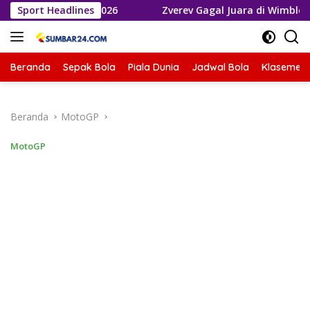
Langsung
la Dunia 2026
Sport Headlines
Zverev Gagal Juara di Wimbledon 2026, Te
ke
konten
Beranda
Sepak Bola
Piala Dunia
Jadwal Bola
Klasemen 
Beranda
MotoGP
MotoGP