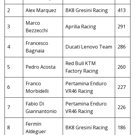
2
Alex Marquez
BK8 Gresini Racing
413
Marco
3
Aprilia Racing
291
Bezzecchi
Francesco
4
Ducati Lenovo Team
286
Bagnaia
Red Bull KTM
5
Pedro Acosta
260
Factory Racing
Franco
Pertamina Enduro
6
227
Morbidelli
VR46 Racing
Fabio Di
Pertamina Enduro
7
226
Giannantonio
VR46 Racing
Fermín
8
BK8 Gresini Racing
186
Aldeguer