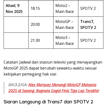
Ahad, 9
Moto2 –
18.15
SPOTV 2
Nov 2025
Main Race
MotoGP –
Trans7,
20.00
Main Race
SPOTV 2
Moto3 –
21.30
SPOTV 2
Main Race
Catatan: Jadwal dan stasiun televisi yang menayangkan
MotoGP 2025 dapat berubah sewaktu-waktu sesuai
kebijakan pemegang hak siar.
BACA JUGA:
Alex Marquez Menangi MotoGP Malaysia
2025 di Sepang, Bagnaia Gagal Finis Tiga Lap Terakhir
Siaran Langsung di Trans7 dan SPOTV 2