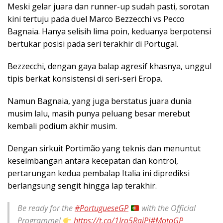
Meski gelar juara dan runner-up sudah pasti, sorotan
kini tertuju pada duel Marco Bezzecchi vs Pecco
Bagnaia. Hanya selisih lima poin, keduanya berpotensi
bertukar posisi pada seri terakhir di Portugal.
Bezzecchi, dengan gaya balap agresif khasnya, unggul
tipis berkat konsistensi di seri-seri Eropa.
Namun Bagnaia, yang juga berstatus juara dunia
musim lalu, masih punya peluang besar merebut
kembali podium akhir musim.
Dengan sirkuit Portimão yang teknis dan menuntut
keseimbangan antara kecepatan dan kontrol,
pertarungan kedua pembalap Italia ini diprediksi
berlangsung sengit hingga lap terakhir.
Be ready for the
#PortugueseGP
with the Official
Programme!
https://t.co/1Iro5RaiPi
#MotoGP