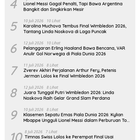
4
Lionel Messi Gagal Penalti, Tapi Bawa Argentina
Bangkit dan Singkirkan Mesir
5
10 Juli 2026
10 Lihat
Karolina Muchova Tembus Final Wimbledon 2026,
Tantang Linda Noskova di Laga Puncak
6
12 Juli 2026
10 Lihat
Pelanggaran Erling Haaland Bawa Bencana, VAR
Anulir Gol Norwegia di Piala Dunia 2026
7
11 Juli 2026
8 Lihat
Zverev Akhiri Perjalanan Arthur Fery, Petenis
Jerman Lolos ke Final Wimbledon 2026
8
12 Juli 2026
8 Lihat
Juara Tunggal Putri Wimbledon 2026: Linda
Noskova Raih Gelar Grand Slam Perdana
9
10 Juli 2026
8 Lihat
Klasemen Sepatu Emas Piala Dunia 2026: Kylian
Mbappe Ungguli Lionel Messi dalam Perburuan Top
Skor
10
8 Juli 2026
7 Lihat
Timnas Swiss Lolos ke Perempat Final Usai