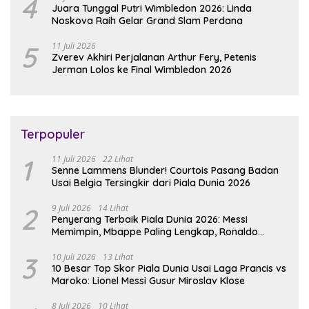
4
Juara Tunggal Putri Wimbledon 2026: Linda
Noskova Raih Gelar Grand Slam Perdana
5
11 Juli 2026
Zverev Akhiri Perjalanan Arthur Fery, Petenis
Jerman Lolos ke Final Wimbledon 2026
Terpopuler
1
11 Juli 2026
22 Lihat
Senne Lammens Blunder! Courtois Pasang Badan
Usai Belgia Tersingkir dari Piala Dunia 2026
2
9 Juli 2026
14 Lihat
Penyerang Terbaik Piala Dunia 2026: Messi
Memimpin, Mbappe Paling Lengkap, Ronaldo
Melempem
3
10 Juli 2026
13 Lihat
10 Besar Top Skor Piala Dunia Usai Laga Prancis vs
Maroko: Lionel Messi Gusur Miroslav Klose
8 Juli 2026
10 Lihat