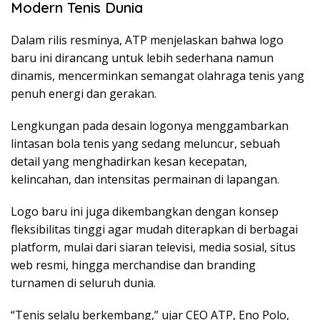
Modern Tenis Dunia
Dalam rilis resminya, ATP menjelaskan bahwa logo
baru ini dirancang untuk lebih sederhana namun
dinamis, mencerminkan semangat olahraga tenis yang
penuh energi dan gerakan.
Lengkungan pada desain logonya menggambarkan
lintasan bola tenis yang sedang meluncur, sebuah
detail yang menghadirkan kesan kecepatan,
kelincahan, dan intensitas permainan di lapangan.
Logo baru ini juga dikembangkan dengan konsep
fleksibilitas tinggi agar mudah diterapkan di berbagai
platform, mulai dari siaran televisi, media sosial, situs
web resmi, hingga merchandise dan branding
turnamen di seluruh dunia.
“Tenis selalu berkembang,” ujar CEO ATP, Eno Polo,