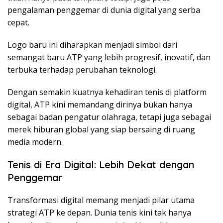
pengalaman penggemar di dunia digital yang serba
cepat.
Logo baru ini diharapkan menjadi simbol dari
semangat baru ATP yang lebih progresif, inovatif, dan
terbuka terhadap perubahan teknologi.
Dengan semakin kuatnya kehadiran tenis di platform
digital, ATP kini memandang dirinya bukan hanya
sebagai badan pengatur olahraga, tetapi juga sebagai
merek hiburan global yang siap bersaing di ruang
media modern.
Tenis di Era Digital: Lebih Dekat dengan
Penggemar
Transformasi digital memang menjadi pilar utama
strategi ATP ke depan. Dunia tenis kini tak hanya