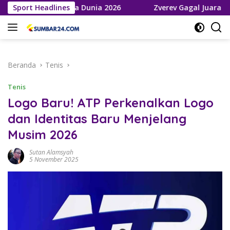
Langsung
Final Piala Dunia 2026
Sport Headlines
Zverev Gagal Juara di Wimbledon
ke
konten
Beranda
Tenis
Tenis
Logo Baru! ATP Perkenalkan Logo
dan Identitas Baru Menjelang
Musim 2026
Sutan Alamsyah
5 November 2025