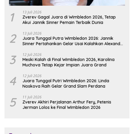
1
13 Juli 2026
Zverev Gagal Juara di Wimbledon 2026, Tetap
Akui Jannik Sinner Pemain Terbaik Dunia
2
13 Juli 2026
Juara Tunggal Putra Wimbledon 2026: Jannik
Sinner Pertahankan Gelar Usai Kalahkan Alexander
Zverev
3
12 Juli 2026
Meski Kalah di Final Wimbledon 2026, Karolina
Muchova Tetap Kejar Impian Juara Grand
4
12 Juli 2026
Juara Tunggal Putri Wimbledon 2026: Linda
Noskova Raih Gelar Grand Slam Perdana
5
11 Juli 2026
Zverev Akhiri Perjalanan Arthur Fery, Petenis
Jerman Lolos ke Final Wimbledon 2026