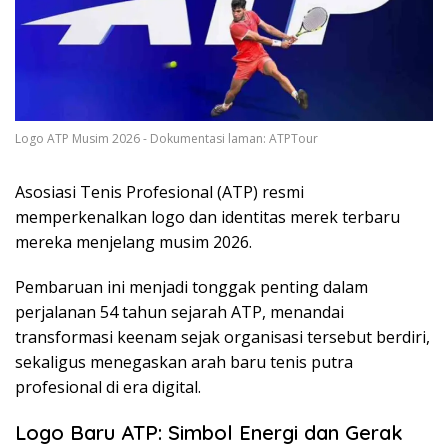
Logo ATP Musim 2026 - Dokumentasi laman: ATPTour
Asosiasi Tenis Profesional (ATP) resmi
memperkenalkan logo dan identitas merek terbaru
mereka menjelang musim 2026.
Pembaruan ini menjadi tonggak penting dalam
perjalanan 54 tahun sejarah ATP, menandai
transformasi keenam sejak organisasi tersebut berdiri,
sekaligus menegaskan arah baru tenis putra
profesional di era digital.
Logo Baru ATP: Simbol Energi dan Gerak