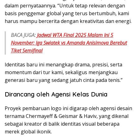
dalam pernyataannya. “Untuk tetap relevan dengan
basis penggemar global yang terus bertumbuh, kami
harus mampu bercerita dengan kreativitas dan energi.
BACA JUGA:
Jadwal WTA Final 2025 Malam Ini 5
November: Iga Swiatek vs Amanda Anisimova Berebut
Tiket Semifinal
Identitas baru ini menangkap drama, presisi, serta
momentum dari tur kami, sekaligus menjangkau
generasi baru yang sedang jatuh cinta pada tenis.”
Dirancang oleh Agensi Kelas Dunia
Proyek pembaruan logo ini digarap oleh agensi desain
ternama Chermayeff & Geismar & Haviv, yang dikenal
sebagai kreator di balik identitas visual beberapa
merek global ikonik.