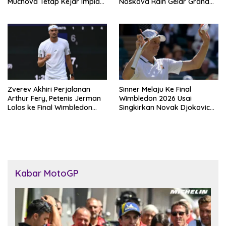
Muchova Tetap Kejar Impian
Noskova Raih Gelar Grand
Juara Grand
Slam Perdana
Zverev Akhiri Perjalanan
Sinner Melaju Ke Final
Arthur Fery, Petenis Jerman
Wimbledon 2026 Usai
Lolos ke Final Wimbledon
Singkirkan Novak Djokovic
2026
Tiga Set Langsung
Kabar MotoGP