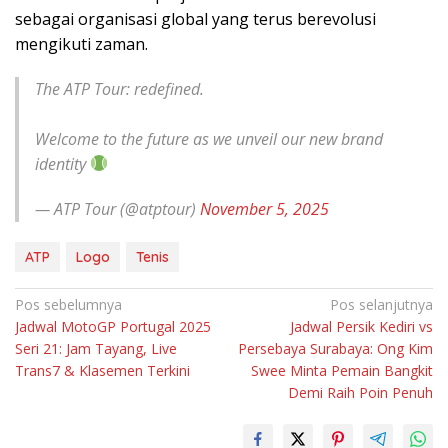
sebagai organisasi global yang terus berevolusi
mengikuti zaman.
The ATP Tour: redefined.
Welcome to the future as we unveil our new brand
identity
— ATP Tour (@atptour)
November 5, 2025
ATP
Logo
Tenis
Navigasi
Pos sebelumnya
Pos selanjutnya
Jadwal MotoGP Portugal 2025
Jadwal Persik Kediri vs
pos
Seri 21: Jam Tayang, Live
Persebaya Surabaya: Ong Kim
Trans7 & Klasemen Terkini
Swee Minta Pemain Bangkit
Demi Raih Poin Penuh