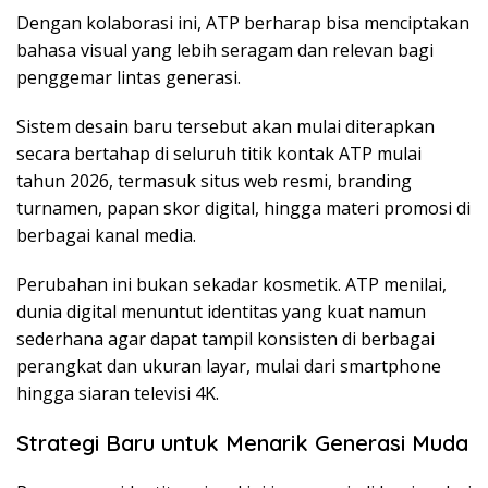
Dengan kolaborasi ini, ATP berharap bisa menciptakan
bahasa visual yang lebih seragam dan relevan bagi
penggemar lintas generasi.
Sistem desain baru tersebut akan mulai diterapkan
secara bertahap di seluruh titik kontak ATP mulai
tahun 2026, termasuk situs web resmi, branding
turnamen, papan skor digital, hingga materi promosi di
berbagai kanal media.
Perubahan ini bukan sekadar kosmetik. ATP menilai,
dunia digital menuntut identitas yang kuat namun
sederhana agar dapat tampil konsisten di berbagai
perangkat dan ukuran layar, mulai dari smartphone
hingga siaran televisi 4K.
Strategi Baru untuk Menarik Generasi Muda