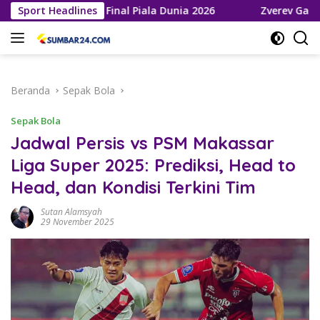
Langsung
elaju ke Final Piala Dunia 2026
Sport Headlines
Zverev Gagal Juara di 
ke
konten
Beranda
Sepak Bola
Sepak Bola
Jadwal Persis vs PSM Makassar
Liga Super 2025: Prediksi, Head to
Head, dan Kondisi Terkini Tim
Sutan Alamsyah
29 November 2025