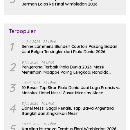
Jerman Lolos ke Final Wimbledon 2026
Terpopuler
1
11 Juli 2026
22 Lihat
Senne Lammens Blunder! Courtois Pasang Badan
Usai Belgia Tersingkir dari Piala Dunia 2026
2
9 Juli 2026
14 Lihat
Penyerang Terbaik Piala Dunia 2026: Messi
Memimpin, Mbappe Paling Lengkap, Ronaldo
Melempem
3
10 Juli 2026
13 Lihat
10 Besar Top Skor Piala Dunia Usai Laga Prancis vs
Maroko: Lionel Messi Gusur Miroslav Klose
4
8 Juli 2026
10 Lihat
Lionel Messi Gagal Penalti, Tapi Bawa Argentina
Bangkit dan Singkirkan Mesir
5
10 Juli 2026
10 Lihat
Karolina Muchova Tembus Final Wimbledon 2026,