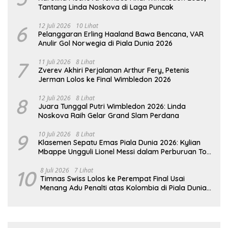
Tantang Linda Noskova di Laga Puncak
6
12 Juli 2026
10 Lihat
Pelanggaran Erling Haaland Bawa Bencana, VAR
Anulir Gol Norwegia di Piala Dunia 2026
7
11 Juli 2026
8 Lihat
Zverev Akhiri Perjalanan Arthur Fery, Petenis
Jerman Lolos ke Final Wimbledon 2026
8
12 Juli 2026
8 Lihat
Juara Tunggal Putri Wimbledon 2026: Linda
Noskova Raih Gelar Grand Slam Perdana
9
10 Juli 2026
8 Lihat
Klasemen Sepatu Emas Piala Dunia 2026: Kylian
Mbappe Ungguli Lionel Messi dalam Perburuan Top
Skor
10
8 Juli 2026
7 Lihat
Timnas Swiss Lolos ke Perempat Final Usai
Menang Adu Penalti atas Kolombia di Piala Dunia
2026