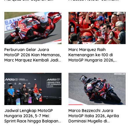
Sachsenring
2026 di Sachsenring
Perburuan Gelar Juara
Marc Marquez Raih
MotoGP 2026 Kian Memanas,
Kemenangan ke-100 di
Marc Marquez Kembali Jadi
MotoGP Hungaria 2026,
Ancaman
Pangkas Jarak dari
Bezzecchi
Jadwal Lengkap MotoGP
Marco Bezzecchi Juara
Hungaria 2026, 5-7 Mei:
MotoGP Italia 2026, Aprilia
Sprint Race hingga Balapan
Dominasi Mugello di
Utama di Balaton Park
Kandang Ducati