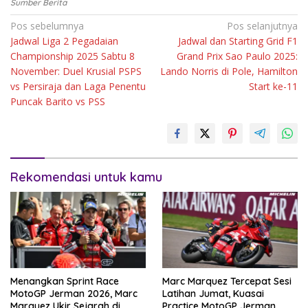
Sumber Berita
Navigasi
Pos sebelumnya
Pos selanjutnya
Jadwal Liga 2 Pegadaian
Jadwal dan Starting Grid F1
pos
Championship 2025 Sabtu 8
Grand Prix Sao Paulo 2025:
November: Duel Krusial PSPS
Lando Norris di Pole, Hamilton
vs Persiraja dan Laga Penentu
Start ke-11
Puncak Barito vs PSS
Rekomendasi untuk kamu
Menangkan Sprint Race
Marc Marquez Tercepat Sesi
MotoGP Jerman 2026, Marc
Latihan Jumat, Kuasai
Marquez Ukir Sejarah di
Practice MotoGP Jerman