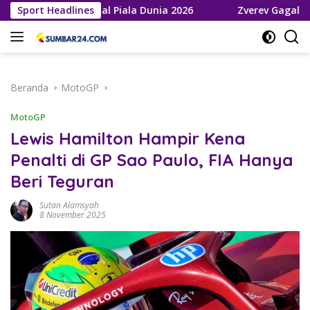
Langsung
ju ke Final Piala Dunia 2026
Sport Headlines
Zverev Gagal Juara di Wimb
ke
konten
Beranda
MotoGP
MotoGP
Lewis Hamilton Hampir Kena
Penalti di GP Sao Paulo, FIA Hanya
Beri Teguran
Sutan Alamsyah
8 November 2025