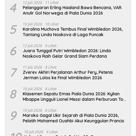
4
12 Juli 2026
11 Lihat
Pelanggaran Erling Haaland Bawa Bencana, VAR
Anulir Gol Norwegia di Piala Dunia 2026
5
10 Juli 2026
10 Lihat
Karolina Muchova Tembus Final Wimbledon 2026,
Tantang Linda Noskova di Laga Puncak
6
12 Juli 2026
9 Lihat
Juara Tunggal Putri Wimbledon 2026: Linda
Noskova Raih Gelar Grand Slam Perdana
7
11 Juli 2026
8 Lihat
Zverev Akhiri Perjalanan Arthur Fery, Petenis
Jerman Lolos ke Final Wimbledon 2026
8
10 Juli 2026
8 Lihat
Klasemen Sepatu Emas Piala Dunia 2026: Kylian
Mbappe Ungguli Lionel Messi dalam Perburuan Top
Skor
9
10 Juli 2026
6 Lihat
Maroko Gagal Ukir Sejarah di Piala Dunia 2026,
Pelatih Mohamed Ouahbi Akui Keunggulan Prancis
10 Juli 2026
6 Lihat