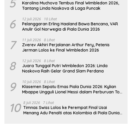
5
Karolina Muchova Tembus Final Wimbledon 2026,
Tantang Linda Noskova di Laga Puncak
6
12 Juli 2026
10 Lihat
Pelanggaran Erling Haaland Bawa Bencana, VAR
Anulir Gol Norwegia di Piala Dunia 2026
7
11 Juli 2026
8 Lihat
Zverev Akhiri Perjalanan Arthur Fery, Petenis
Jerman Lolos ke Final Wimbledon 2026
8
12 Juli 2026
8 Lihat
Juara Tunggal Putri Wimbledon 2026: Linda
Noskova Raih Gelar Grand Slam Perdana
9
10 Juli 2026
8 Lihat
Klasemen Sepatu Emas Piala Dunia 2026: Kylian
Mbappe Ungguli Lionel Messi dalam Perburuan Top
Skor
10
8 Juli 2026
7 Lihat
Timnas Swiss Lolos ke Perempat Final Usai
Menang Adu Penalti atas Kolombia di Piala Dunia
2026