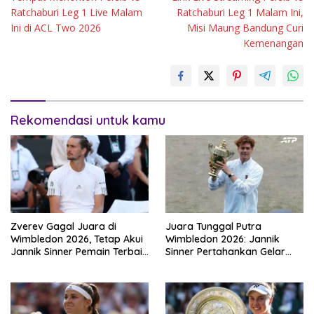
Ratchaburi Leg 1 Live Malam
Ratchaburi Leg 1 Malam Ini,
Ini di ACL Two 2026
Misi Maung Bandung Curi
Kemenangan
Rekomendasi untuk kamu
Zverev Gagal Juara di
Juara Tunggal Putra
Wimbledon 2026, Tetap Akui
Wimbledon 2026: Jannik
Jannik Sinner Pemain Terbaik
Sinner Pertahankan Gelar
Dunia
Usai Kalahkan Alexander
Zverev