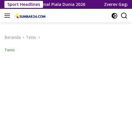
Langsung
aju ke Final Piala Dunia 2026
Sport Headlines
Zverev Gagal Juara di Wim
ke
konten
Beranda
Tenis
Tenis