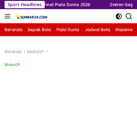
Langsung
elaju ke Final Piala Dunia 2026
Sport Headlines
Zverev Gagal Juara di W
ke
konten
Beranda
Sepak Bola
Piala Dunia
Jadwal Bola
Klasemen 
Beranda
MotoGP
MotoGP