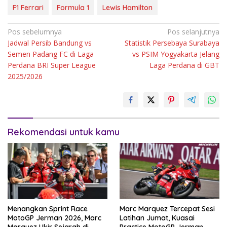
F1 Ferrari
Formula 1
Lewis Hamilton
Navigasi
Pos sebelumnya
Pos selanjutnya
Jadwal Persib Bandung vs
Statistik Persebaya Surabaya
pos
Semen Padang FC di Laga
vs PSIM Yogyakarta Jelang
Perdana BRI Super League
Laga Perdana di GBT
2025/2026
Rekomendasi untuk kamu
Menangkan Sprint Race
Marc Marquez Tercepat Sesi
MotoGP Jerman 2026, Marc
Latihan Jumat, Kuasai
Marquez Ukir Sejarah di
Practice MotoGP Jerman