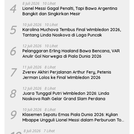
4
8 Juli 2026
10 Lihat
Lionel Messi Gagal Penalti, Tapi Bawa Argentina
Bangkit dan Singkirkan Mesir
5
10 Juli 2026
10 Lihat
Karolina Muchova Tembus Final Wimbledon 2026,
Tantang Linda Noskova di Laga Puncak
6
12 Juli 2026
10 Lihat
Pelanggaran Erling Haaland Bawa Bencana, VAR
Anulir Gol Norwegia di Piala Dunia 2026
7
11 Juli 2026
8 Lihat
Zverev Akhiri Perjalanan Arthur Fery, Petenis
Jerman Lolos ke Final Wimbledon 2026
8
12 Juli 2026
8 Lihat
Juara Tunggal Putri Wimbledon 2026: Linda
Noskova Raih Gelar Grand Slam Perdana
9
10 Juli 2026
8 Lihat
Klasemen Sepatu Emas Piala Dunia 2026: Kylian
Mbappe Ungguli Lionel Messi dalam Perburuan Top
Skor
8 Juli 2026
7 Lihat