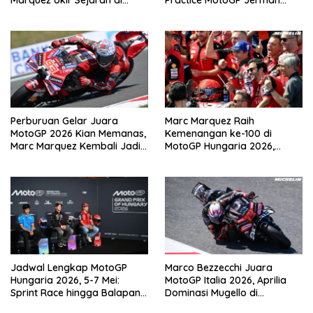
Sachsenring
2026 di Sachsenring
Perburuan Gelar Juara
Marc Marquez Raih
MotoGP 2026 Kian Memanas,
Kemenangan ke-100 di
Marc Marquez Kembali Jadi
MotoGP Hungaria 2026,
Ancaman
Pangkas Jarak dari
Bezzecchi
Jadwal Lengkap MotoGP
Marco Bezzecchi Juara
Hungaria 2026, 5-7 Mei:
MotoGP Italia 2026, Aprilia
Sprint Race hingga Balapan
Dominasi Mugello di
Utama di Balaton Park
Kandang Ducati