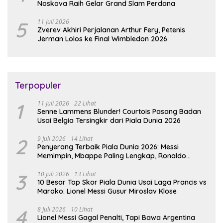
Noskova Raih Gelar Grand Slam Perdana
5
11 Juli 2026
Zverev Akhiri Perjalanan Arthur Fery, Petenis
Jerman Lolos ke Final Wimbledon 2026
Terpopuler
1
11 Juli 2026
22 Lihat
Senne Lammens Blunder! Courtois Pasang Badan
Usai Belgia Tersingkir dari Piala Dunia 2026
2
9 Juli 2026
14 Lihat
Penyerang Terbaik Piala Dunia 2026: Messi
Memimpin, Mbappe Paling Lengkap, Ronaldo
Melempem
3
10 Juli 2026
13 Lihat
10 Besar Top Skor Piala Dunia Usai Laga Prancis vs
Maroko: Lionel Messi Gusur Miroslav Klose
4
8 Juli 2026
10 Lihat
Lionel Messi Gagal Penalti, Tapi Bawa Argentina