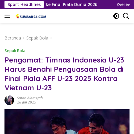
Langsung
ja Melaju ke Final Piala Dunia 2026
Sport Headlines
Zverev Gagal Juara 
ke
konten
Beranda
Sepak Bola
Sepak Bola
Pengamat: Timnas Indonesia U-23
Harus Benahi Penguasaan Bola di
Final Piala AFF U-23 2025 Kontra
Vietnam U-23
Sutan Alamsyah
28 Juli 2025