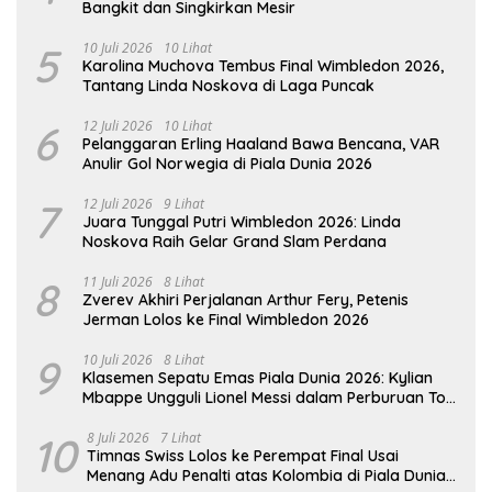
Bangkit dan Singkirkan Mesir
5
10 Juli 2026
10 Lihat
Karolina Muchova Tembus Final Wimbledon 2026,
Tantang Linda Noskova di Laga Puncak
6
12 Juli 2026
10 Lihat
Pelanggaran Erling Haaland Bawa Bencana, VAR
Anulir Gol Norwegia di Piala Dunia 2026
7
12 Juli 2026
9 Lihat
Juara Tunggal Putri Wimbledon 2026: Linda
Noskova Raih Gelar Grand Slam Perdana
8
11 Juli 2026
8 Lihat
Zverev Akhiri Perjalanan Arthur Fery, Petenis
Jerman Lolos ke Final Wimbledon 2026
9
10 Juli 2026
8 Lihat
Klasemen Sepatu Emas Piala Dunia 2026: Kylian
Mbappe Ungguli Lionel Messi dalam Perburuan Top
Skor
10
8 Juli 2026
7 Lihat
Timnas Swiss Lolos ke Perempat Final Usai
Menang Adu Penalti atas Kolombia di Piala Dunia