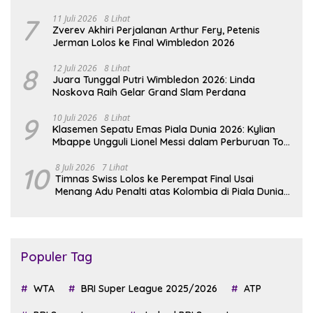
7
11 Juli 2026
8 Lihat
Zverev Akhiri Perjalanan Arthur Fery, Petenis
Jerman Lolos ke Final Wimbledon 2026
8
12 Juli 2026
8 Lihat
Juara Tunggal Putri Wimbledon 2026: Linda
Noskova Raih Gelar Grand Slam Perdana
9
10 Juli 2026
8 Lihat
Klasemen Sepatu Emas Piala Dunia 2026: Kylian
Mbappe Ungguli Lionel Messi dalam Perburuan Top
Skor
10
8 Juli 2026
7 Lihat
Timnas Swiss Lolos ke Perempat Final Usai
Menang Adu Penalti atas Kolombia di Piala Dunia
2026
Populer Tag
WTA
BRI Super League 2025/2026
ATP