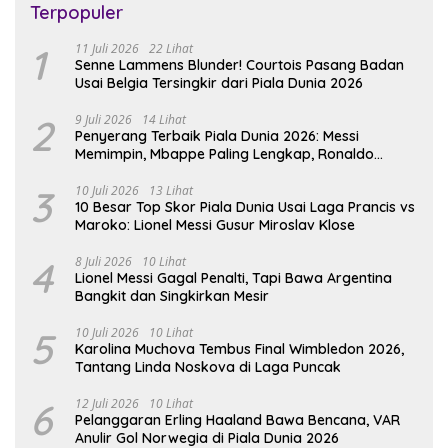
Terpopuler
1
11 Juli 2026
22 Lihat
Senne Lammens Blunder! Courtois Pasang Badan
Usai Belgia Tersingkir dari Piala Dunia 2026
2
9 Juli 2026
14 Lihat
Penyerang Terbaik Piala Dunia 2026: Messi
Memimpin, Mbappe Paling Lengkap, Ronaldo
Melempem
3
10 Juli 2026
13 Lihat
10 Besar Top Skor Piala Dunia Usai Laga Prancis vs
Maroko: Lionel Messi Gusur Miroslav Klose
4
8 Juli 2026
10 Lihat
Lionel Messi Gagal Penalti, Tapi Bawa Argentina
Bangkit dan Singkirkan Mesir
5
10 Juli 2026
10 Lihat
Karolina Muchova Tembus Final Wimbledon 2026,
Tantang Linda Noskova di Laga Puncak
6
12 Juli 2026
10 Lihat
Pelanggaran Erling Haaland Bawa Bencana, VAR
Anulir Gol Norwegia di Piala Dunia 2026