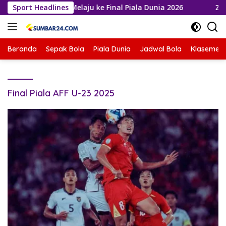
Langsung
is, La Roja Melaju ke Final Piala Dunia 2026
Sport Headlines
Zverev Gaga
ke
konten
Beranda
Sepak Bola
Piala Dunia
Jadwal Bola
Klasemen 
Final Piala AFF U-23 2025