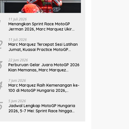
11 Juli 2026
Menangkan Sprint Race MotoGP
Jerman 2026, Marc Marquez Ukir
Sejarah di Sachsenring
2
11 Juli 2026
Marc Marquez Tercepat Sesi Latihan
Jumat, Kuasai Practice MotoGP
Jerman 2026 di Sachsenring
3
22 Juni 2026
Perburuan Gelar Juara MotoGP 2026
Kian Memanas, Marc Marquez
Kembali Jadi Ancaman
4
7 Juni 2026
Marc Marquez Raih Kemenangan ke-
100 di MotoGP Hungaria 2026,
Pangkas Jarak dari Bezzecchi
5
5 Juni 2026
Jadwal Lengkap MotoGP Hungaria
2026, 5-7 Mei: Sprint Race hingga
Balapan Utama di Balaton Park