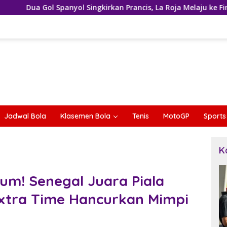
yol Singkirkan Prancis, La Roja Melaju ke Final Piala Dunia 2026
Jadwal Bola
Klasemen Bola
Tenis
MotoGP
Sports
K
m! Senegal Juara Piala
Extra Time Hancurkan Mimpi