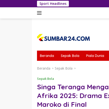
Langsung
Sport Headlines
Dua Gol Span
ke
konten
tutup
Beranda
Sepak Bola
Piala Dunia
Beranda
Sepak Bola
Sepak Bola
Singa Teranga Mengau
Afrika 2025: Drama 
Maroko di Final