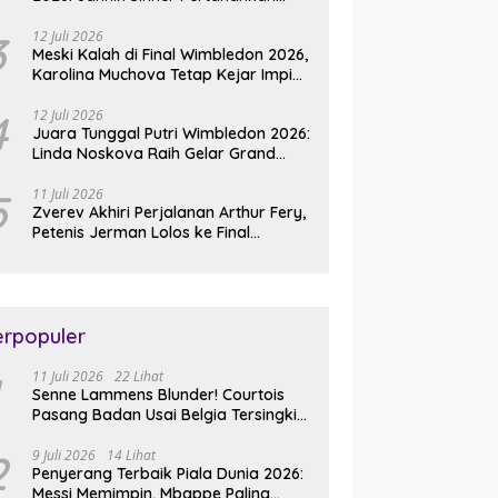
Gelar Usai Kalahkan Alexander
Zverev
3
12 Juli 2026
Meski Kalah di Final Wimbledon 2026,
Karolina Muchova Tetap Kejar Impian
Juara Grand
4
12 Juli 2026
Juara Tunggal Putri Wimbledon 2026:
Linda Noskova Raih Gelar Grand
Slam Perdana
5
11 Juli 2026
Zverev Akhiri Perjalanan Arthur Fery,
Petenis Jerman Lolos ke Final
Wimbledon 2026
erpopuler
11 Juli 2026
22 Lihat
Senne Lammens Blunder! Courtois
Pasang Badan Usai Belgia Tersingkir
dari Piala Dunia 2026
2
9 Juli 2026
14 Lihat
Penyerang Terbaik Piala Dunia 2026:
Messi Memimpin, Mbappe Paling