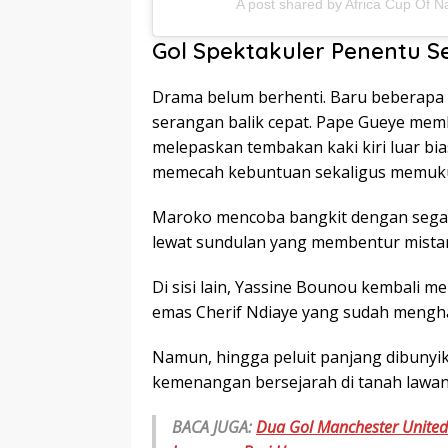
A post shared by Africa Cup Of N
Gol Spektakuler Penentu S
Drama belum berhenti. Baru beberapa m
serangan balik cepat. Pape Gueye memb
melepaskan tembakan kaki kiri luar bi
memecah kebuntuan sekaligus memuku
Maroko mencoba bangkit dengan segal
lewat sundulan yang membentur mista
Di sisi lain, Yassine Bounou kembali
emas Cherif Ndiaye yang sudah meng
Namun, hingga peluit panjang dibunyik
kemenangan bersejarah di tanah lawan
BACA JUGA:
Dua Gol Manchester United