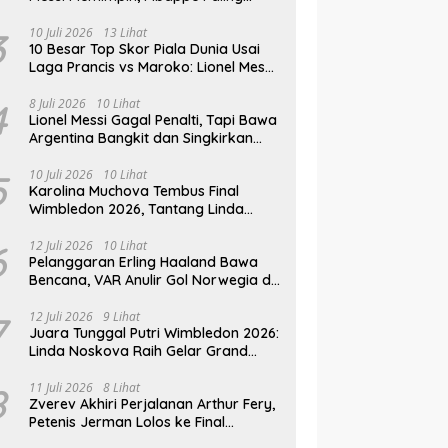
Lengkap, Ronaldo Melempem
3
10 Juli 2026
13 Lihat
10 Besar Top Skor Piala Dunia Usai
Laga Prancis vs Maroko: Lionel Messi
Gusur Miroslav Klose
4
8 Juli 2026
10 Lihat
Lionel Messi Gagal Penalti, Tapi Bawa
Argentina Bangkit dan Singkirkan
Mesir
5
10 Juli 2026
10 Lihat
Karolina Muchova Tembus Final
Wimbledon 2026, Tantang Linda
Noskova di Laga Puncak
6
12 Juli 2026
10 Lihat
Pelanggaran Erling Haaland Bawa
Bencana, VAR Anulir Gol Norwegia di
Piala Dunia 2026
7
12 Juli 2026
9 Lihat
Juara Tunggal Putri Wimbledon 2026:
Linda Noskova Raih Gelar Grand
Slam Perdana
8
11 Juli 2026
8 Lihat
Zverev Akhiri Perjalanan Arthur Fery,
Petenis Jerman Lolos ke Final
Wimbledon 2026