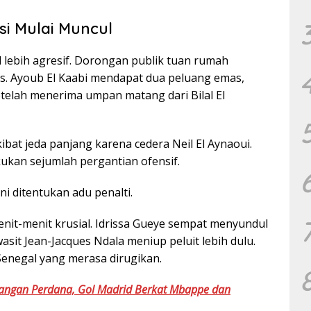
si Mulai Muncul
lebih agresif. Dorongan publik tuan rumah
s. Ayoub El Kaabi mendapat dua peluang emas,
etelah menerima umpan matang dari Bilal El
at jeda panjang karena cedera Neil El Aynaoui.
kukan sejumlah pergantian ofensif.
ini ditentukan adu penalti.
nit-menit krusial. Idrissa Gueye sempat menyundul
sit Jean-Jacques Ndala meniup peluit lebih dulu.
Senegal yang merasa dirugikan.
nangan Perdana, Gol Madrid Berkat Mbappe dan