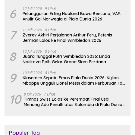
6
12 Juli 2026
9 Lihat
Pelanggaran Erling Haaland Bawa Bencana, VAR
Anulir Gol Norwegia di Piala Dunia 2026
7
11 Juli 2026
8 Lihat
Zverev Akhiri Perjalanan Arthur Fery, Petenis
Jerman Lolos ke Final Wimbledon 2026
8
12 Juli 2026
8 Lihat
Juara Tunggal Putri Wimbledon 2026: Linda
Noskova Raih Gelar Grand Slam Perdana
9
10 Juli 2026
8 Lihat
Klasemen Sepatu Emas Piala Dunia 2026: Kylian
Mbappe Ungguli Lionel Messi dalam Perburuan Top
Skor
10
8 Juli 2026
7 Lihat
Timnas Swiss Lolos ke Perempat Final Usai
Menang Adu Penalti atas Kolombia di Piala Dunia
2026
Populer Tag