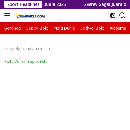
Langsung
inal Piala Dunia 2026
Sport Headlines
Zverev Gagal Juara di Wimbledon 
ke
konten
Beranda
Sepak Bola
Piala Dunia
Jadwal Bola
Klasemen 
Beranda
Piala Dunia
Piala Dunia
,
Sepak Bola