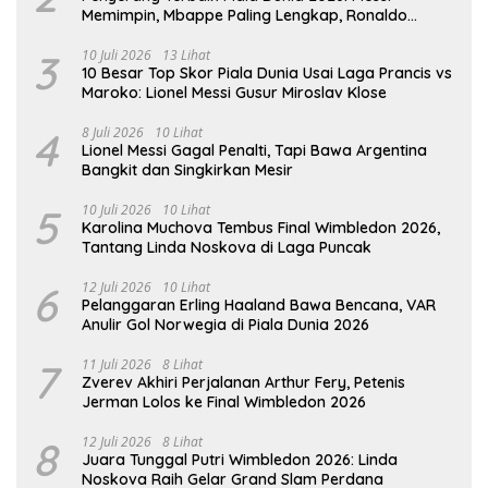
Memimpin, Mbappe Paling Lengkap, Ronaldo
Melempem
3
10 Juli 2026
13 Lihat
10 Besar Top Skor Piala Dunia Usai Laga Prancis vs
Maroko: Lionel Messi Gusur Miroslav Klose
4
8 Juli 2026
10 Lihat
Lionel Messi Gagal Penalti, Tapi Bawa Argentina
Bangkit dan Singkirkan Mesir
5
10 Juli 2026
10 Lihat
Karolina Muchova Tembus Final Wimbledon 2026,
Tantang Linda Noskova di Laga Puncak
6
12 Juli 2026
10 Lihat
Pelanggaran Erling Haaland Bawa Bencana, VAR
Anulir Gol Norwegia di Piala Dunia 2026
7
11 Juli 2026
8 Lihat
Zverev Akhiri Perjalanan Arthur Fery, Petenis
Jerman Lolos ke Final Wimbledon 2026
8
12 Juli 2026
8 Lihat
Juara Tunggal Putri Wimbledon 2026: Linda
Noskova Raih Gelar Grand Slam Perdana