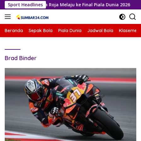
Langsung
irkan Prancis, La Roja Melaju ke Final Piala Dunia 2026
Sport Headlines
ke
konten
Beranda
Sepak Bola
Piala Dunia
Jadwal Bola
Klasemen 
Brad Binder