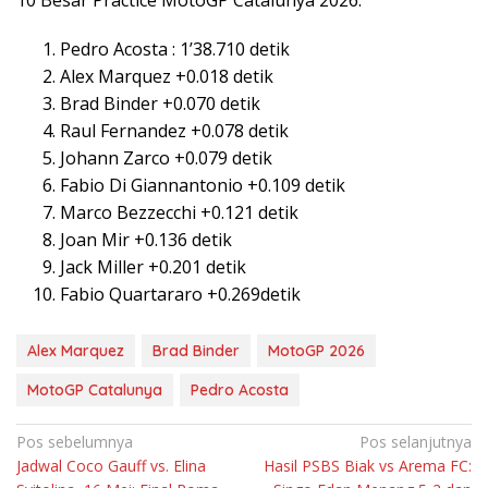
Pedro Acosta : 1’38.710 detik
Alex Marquez +0.018 detik
Brad Binder +0.070 detik
Raul Fernandez +0.078 detik
Johann Zarco +0.079 detik
Fabio Di Giannantonio +0.109 detik
Marco Bezzecchi +0.121 detik
Joan Mir +0.136 detik
Jack Miller +0.201 detik
Fabio Quartararo +0.269detik
Alex Marquez
Brad Binder
MotoGP 2026
MotoGP Catalunya
Pedro Acosta
Navigasi
Pos sebelumnya
Pos selanjutnya
Jadwal Coco Gauff vs. Elina
Hasil PSBS Biak vs Arema FC:
pos