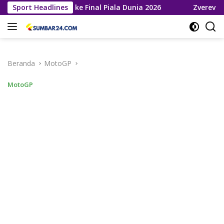
Langsung
ja Melaju ke Final Piala Dunia 2026
Sport Headlines
Zverev Gagal Juara
ke
konten
Beranda
MotoGP
MotoGP