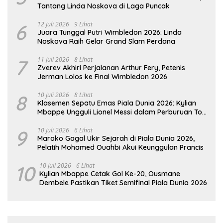
Tantang Linda Noskova di Laga Puncak
6
12 Juli 2026
9 Lihat
Juara Tunggal Putri Wimbledon 2026: Linda
Noskova Raih Gelar Grand Slam Perdana
7
11 Juli 2026
8 Lihat
Zverev Akhiri Perjalanan Arthur Fery, Petenis
Jerman Lolos ke Final Wimbledon 2026
8
10 Juli 2026
8 Lihat
Klasemen Sepatu Emas Piala Dunia 2026: Kylian
Mbappe Ungguli Lionel Messi dalam Perburuan Top
Skor
9
10 Juli 2026
6 Lihat
Maroko Gagal Ukir Sejarah di Piala Dunia 2026,
Pelatih Mohamed Ouahbi Akui Keunggulan Prancis
10
10 Juli 2026
6 Lihat
Kylian Mbappe Cetak Gol Ke-20, Ousmane
Dembele Pastikan Tiket Semifinal Piala Dunia 2026