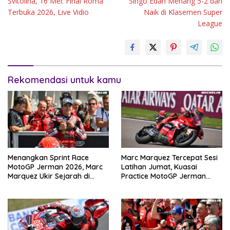
Svitolina, 16 Mei: Final Roma
Singo Edan Menang 5-2 dan
Terbuka 2026, Live Vidio
Naik di Klasemen Super
League
Rekomendasi untuk kamu
Menangkan Sprint Race
Marc Marquez Tercepat Sesi
MotoGP Jerman 2026, Marc
Latihan Jumat, Kuasai
Marquez Ukir Sejarah di
Practice MotoGP Jerman
Sachsenring
2026 di Sachsenring