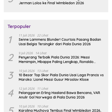
Jerman Lolos ke Final Wimbledon 2026
Terpopuler
1
11 Juli 2026
22 Lihat
Senne Lammens Blunder! Courtois Pasang Badan
Usai Belgia Tersingkir dari Piala Dunia 2026
2
9 Juli 2026
14 Lihat
Penyerang Terbaik Piala Dunia 2026: Messi
Memimpin, Mbappe Paling Lengkap, Ronaldo
Melempem
3
10 Juli 2026
13 Lihat
10 Besar Top Skor Piala Dunia Usai Laga Prancis vs
Maroko: Lionel Messi Gusur Miroslav Klose
4
12 Juli 2026
11 Lihat
Pelanggaran Erling Haaland Bawa Bencana, VAR
Anulir Gol Norwegia di Piala Dunia 2026
5
10 Juli 2026
10 Lihat
Karolina Muchova Tembus Final Wimbledon 2026,