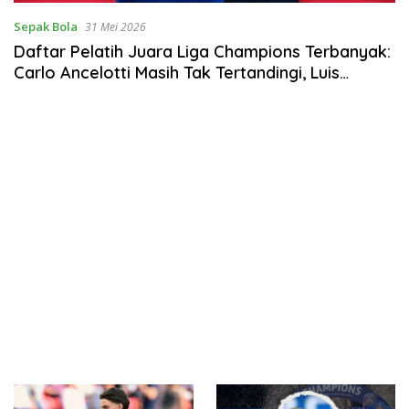
Sepak Bola
31 Mei 2026
Daftar Pelatih Juara Liga Champions Terbanyak:
Carlo Ancelotti Masih Tak Tertandingi, Luis
Enrique Elit Baru