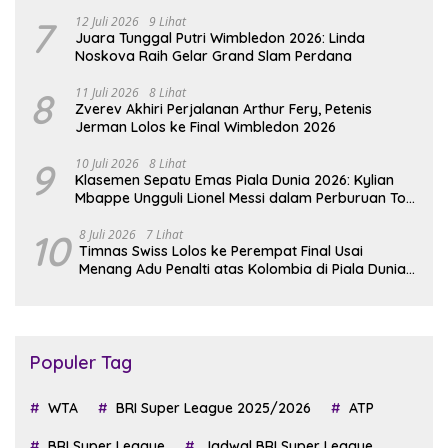
7
12 Juli 2026
9 Lihat
Juara Tunggal Putri Wimbledon 2026: Linda
Noskova Raih Gelar Grand Slam Perdana
8
11 Juli 2026
8 Lihat
Zverev Akhiri Perjalanan Arthur Fery, Petenis
Jerman Lolos ke Final Wimbledon 2026
9
10 Juli 2026
8 Lihat
Klasemen Sepatu Emas Piala Dunia 2026: Kylian
Mbappe Ungguli Lionel Messi dalam Perburuan Top
Skor
10
8 Juli 2026
7 Lihat
Timnas Swiss Lolos ke Perempat Final Usai
Menang Adu Penalti atas Kolombia di Piala Dunia
2026
Populer Tag
WTA
BRI Super League 2025/2026
ATP
BRI Super League
Jadwal BRI Super League