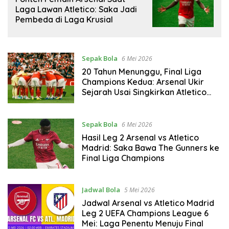
Laga Lawan Atletico: Saka Jadi
Pembeda di Laga Krusial
Sepak Bola
6 Mei 2026
20 Tahun Menunggu, Final Liga
Champions Kedua: Arsenal Ukir
Sejarah Usai Singkirkan Atletico
Madrid
Sepak Bola
6 Mei 2026
Hasil Leg 2 Arsenal vs Atletico
Madrid: Saka Bawa The Gunners ke
Final Liga Champions
Jadwal Bola
5 Mei 2026
Jadwal Arsenal vs Atletico Madrid
Leg 2 UEFA Champions League 6
Mei: Laga Penentu Menuju Final