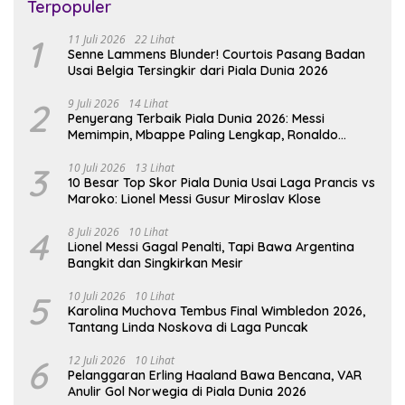
Terpopuler
1
11 Juli 2026
22 Lihat
Senne Lammens Blunder! Courtois Pasang Badan
Usai Belgia Tersingkir dari Piala Dunia 2026
2
9 Juli 2026
14 Lihat
Penyerang Terbaik Piala Dunia 2026: Messi
Memimpin, Mbappe Paling Lengkap, Ronaldo
Melempem
3
10 Juli 2026
13 Lihat
10 Besar Top Skor Piala Dunia Usai Laga Prancis vs
Maroko: Lionel Messi Gusur Miroslav Klose
4
8 Juli 2026
10 Lihat
Lionel Messi Gagal Penalti, Tapi Bawa Argentina
Bangkit dan Singkirkan Mesir
5
10 Juli 2026
10 Lihat
Karolina Muchova Tembus Final Wimbledon 2026,
Tantang Linda Noskova di Laga Puncak
6
12 Juli 2026
10 Lihat
Pelanggaran Erling Haaland Bawa Bencana, VAR
Anulir Gol Norwegia di Piala Dunia 2026