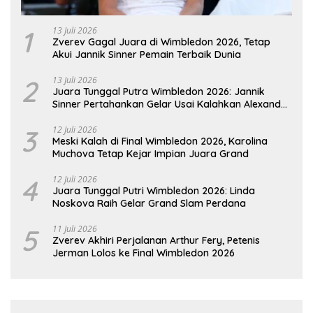
1
13 Juli 2026
Zverev Gagal Juara di Wimbledon 2026, Tetap
Akui Jannik Sinner Pemain Terbaik Dunia
2
13 Juli 2026
Juara Tunggal Putra Wimbledon 2026: Jannik
Sinner Pertahankan Gelar Usai Kalahkan Alexander
Zverev
3
12 Juli 2026
Meski Kalah di Final Wimbledon 2026, Karolina
Muchova Tetap Kejar Impian Juara Grand
4
12 Juli 2026
Juara Tunggal Putri Wimbledon 2026: Linda
Noskova Raih Gelar Grand Slam Perdana
5
11 Juli 2026
Zverev Akhiri Perjalanan Arthur Fery, Petenis
Jerman Lolos ke Final Wimbledon 2026