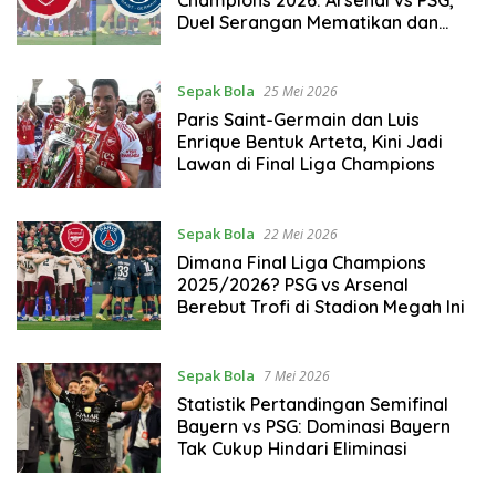
Champions 2026: Arsenal vs PSG,
Duel Serangan Mematikan dan
Pertahanan Kokoh
Sepak Bola
25 Mei 2026
Paris Saint-Germain dan Luis
Enrique Bentuk Arteta, Kini Jadi
Lawan di Final Liga Champions
Sepak Bola
22 Mei 2026
Dimana Final Liga Champions
2025/2026? PSG vs Arsenal
Berebut Trofi di Stadion Megah Ini
Sepak Bola
7 Mei 2026
Statistik Pertandingan Semifinal
Bayern vs PSG: Dominasi Bayern
Tak Cukup Hindari Eliminasi