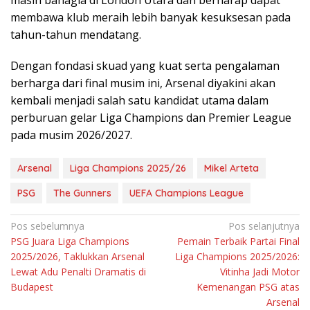
membawa klub meraih lebih banyak kesuksesan pada
tahun-tahun mendatang.
Dengan fondasi skuad yang kuat serta pengalaman
berharga dari final musim ini, Arsenal diyakini akan
kembali menjadi salah satu kandidat utama dalam
perburuan gelar Liga Champions dan Premier League
pada musim 2026/2027.
Arsenal
Liga Champions 2025/26
Mikel Arteta
PSG
The Gunners
UEFA Champions League
Navigasi
Pos sebelumnya
Pos selanjutnya
PSG Juara Liga Champions
Pemain Terbaik Partai Final
pos
2025/2026, Taklukkan Arsenal
Liga Champions 2025/2026:
Lewat Adu Penalti Dramatis di
Vitinha Jadi Motor
Budapest
Kemenangan PSG atas
Arsenal