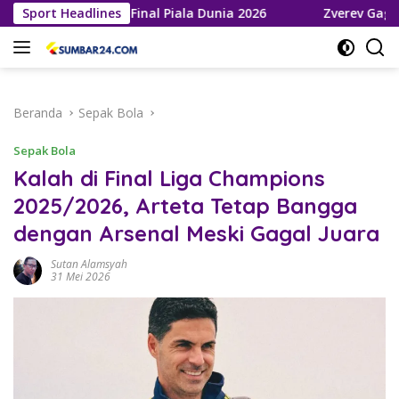
Langsung
a Melaju ke Final Piala Dunia 2026
Sport Headlines
Zverev Gagal Juara 
ke
konten
Beranda
Sepak Bola
Sepak Bola
Kalah di Final Liga Champions
2025/2026, Arteta Tetap Bangga
dengan Arsenal Meski Gagal Juara
Sutan Alamsyah
31 Mei 2026