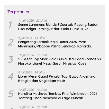
Terpopuler
1
11 Juli 2026
22 Lihat
Senne Lammens Blunder! Courtois Pasang Badan
Usai Belgia Tersingkir dari Piala Dunia 2026
2
9 Juli 2026
14 Lihat
Penyerang Terbaik Piala Dunia 2026: Messi
Memimpin, Mbappe Paling Lengkap, Ronaldo
Melempem
3
10 Juli 2026
13 Lihat
10 Besar Top Skor Piala Dunia Usai Laga Prancis vs
Maroko: Lionel Messi Gusur Miroslav Klose
4
8 Juli 2026
10 Lihat
Lionel Messi Gagal Penalti, Tapi Bawa Argentina
Bangkit dan Singkirkan Mesir
5
10 Juli 2026
10 Lihat
Karolina Muchova Tembus Final Wimbledon 2026,
Tantang Linda Noskova di Laga Puncak
12 Juli 2026
10 Lihat