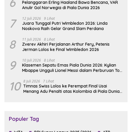
6
Pelanggaran Erling Haaland Bawa Bencana, VAR
Anulir Gol Norwegia di Piala Dunia 2026
7
12 Juli 2026
9 Lihat
Juara Tunggal Putri Wimbledon 2026: Linda
Noskova Raih Gelar Grand Slam Perdana
8
11 Juli 2026
8 Lihat
Zverev Akhiri Perjalanan Arthur Fery, Petenis
Jerman Lolos ke Final Wimbledon 2026
9
10 Juli 2026
8 Lihat
Klasemen Sepatu Emas Piala Dunia 2026: Kylian
Mbappe Ungguli Lionel Messi dalam Perburuan Top
Skor
10
8 Juli 2026
7 Lihat
Timnas Swiss Lolos ke Perempat Final Usai
Menang Adu Penalti atas Kolombia di Piala Dunia
2026
Populer Tag