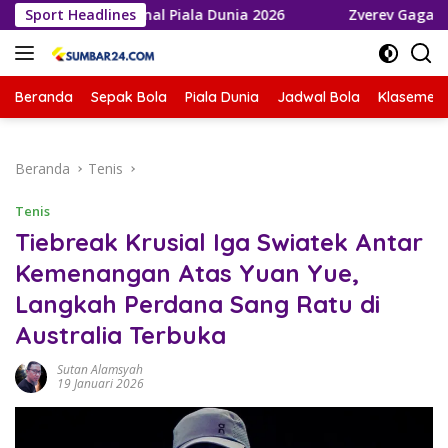
Langsung
ju ke Final Piala Dunia 2026
Sport Headlines
Zverev Gagal Juara di Wim
ke
konten
Beranda
Sepak Bola
Piala Dunia
Jadwal Bola
Klasemen 
Beranda
Tenis
Tenis
Tiebreak Krusial Iga Swiatek Antar
Kemenangan Atas Yuan Yue,
Langkah Perdana Sang Ratu di
Australia Terbuka
Sutan Alamsyah
19 Januari 2026