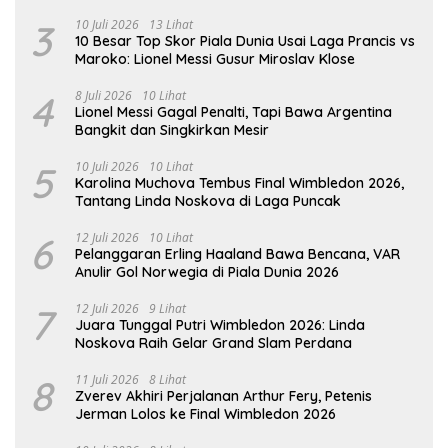
Melempem
3
10 Juli 2026
13 Lihat
10 Besar Top Skor Piala Dunia Usai Laga Prancis vs
Maroko: Lionel Messi Gusur Miroslav Klose
4
8 Juli 2026
10 Lihat
Lionel Messi Gagal Penalti, Tapi Bawa Argentina
Bangkit dan Singkirkan Mesir
5
10 Juli 2026
10 Lihat
Karolina Muchova Tembus Final Wimbledon 2026,
Tantang Linda Noskova di Laga Puncak
6
12 Juli 2026
10 Lihat
Pelanggaran Erling Haaland Bawa Bencana, VAR
Anulir Gol Norwegia di Piala Dunia 2026
7
12 Juli 2026
9 Lihat
Juara Tunggal Putri Wimbledon 2026: Linda
Noskova Raih Gelar Grand Slam Perdana
8
11 Juli 2026
8 Lihat
Zverev Akhiri Perjalanan Arthur Fery, Petenis
Jerman Lolos ke Final Wimbledon 2026