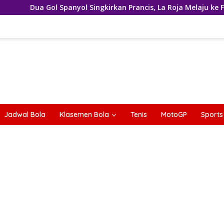
nyol Singkirkan Prancis, La Roja Melaju ke Final Piala Dunia 20
Jadwal Bola
Klasemen Bola
Tenis
MotoGP
Sports