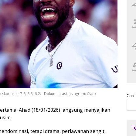
 skor akhir 7-6, 6-3, 6-2. - Dokumentasi Instagram: @atp
Cari
pertama, Ahad (18/01/2026) langsung menyajikan
usim.
T
ndominasi, tetapi drama, perlawanan sengit,