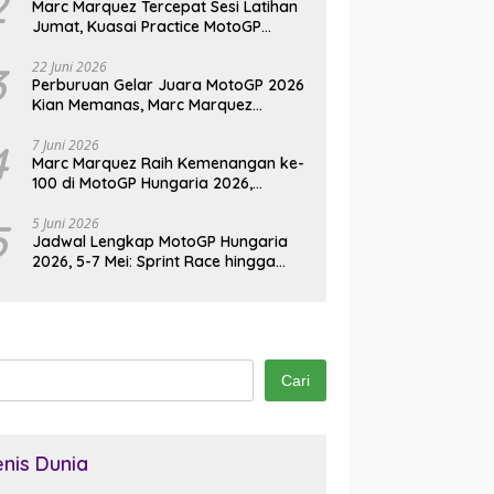
2
Marc Marquez Tercepat Sesi Latihan
Jumat, Kuasai Practice MotoGP
Jerman 2026 di Sachsenring
3
22 Juni 2026
Perburuan Gelar Juara MotoGP 2026
Kian Memanas, Marc Marquez
Kembali Jadi Ancaman
4
7 Juni 2026
Marc Marquez Raih Kemenangan ke-
100 di MotoGP Hungaria 2026,
Pangkas Jarak dari Bezzecchi
5
5 Juni 2026
Jadwal Lengkap MotoGP Hungaria
2026, 5-7 Mei: Sprint Race hingga
Balapan Utama di Balaton Park
Cari
enis Dunia