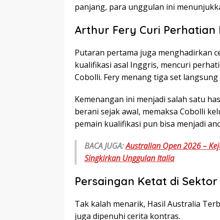
panjang, para unggulan ini menunjukka
Arthur Fery Curi Perhatian
Putaran pertama juga menghadirkan cer
kualifikasi asal Inggris, mencuri per
Cobolli. Fery menang tiga set langsun
Kemenangan ini menjadi salah satu hasi
berani sejak awal, memaksa Cobolli ke
pemain kualifikasi pun bisa menjadi an
BACA JUGA:
Australian Open 2026 – Keju
Singkirkan Unggulan Italia
Persaingan Ketat di Sektor 
Tak kalah menarik, Hasil Australia Ter
juga dipenuhi cerita kontras.