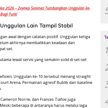
buka 2026 – Zeynep Sonmez Tumbangkan Unggulan ke-
 Bagi Turki
 Unggulan Lain Tampil Stabil
gan awal dengan catatan positif. Unggulan ketiga
T
belum akhirnya membalikkan keadaan dan
1
at set.
tama lewat servis yang semakin solid di set-set
 efisien. Unggulan ke-10 tersebut menang straight
ourt Arena. Permainan agresif Bublik dari baseline
.
, Cameron Norrie, dan Frances Tiafoe juga
Meski beberapa di antaranya harus melalui laga