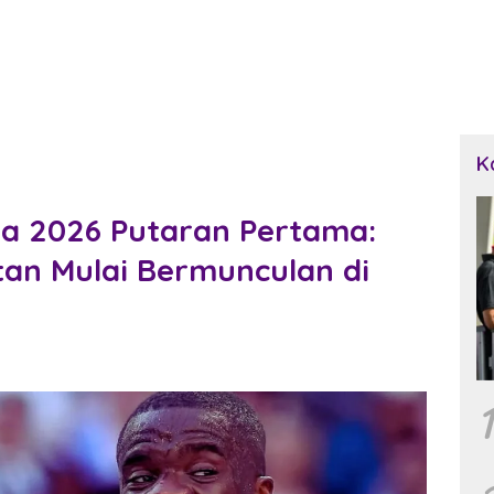
K
uka 2026 Putaran Pertama:
tan Mulai Bermunculan di
1