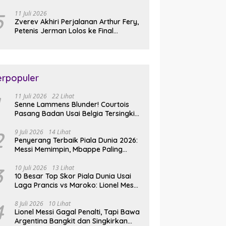
Slam Perdana
5
11 Juli 2026
Zverev Akhiri Perjalanan Arthur Fery,
Petenis Jerman Lolos ke Final
Wimbledon 2026
erpopuler
11 Juli 2026
22 Lihat
Senne Lammens Blunder! Courtois
Pasang Badan Usai Belgia Tersingkir
dari Piala Dunia 2026
2
9 Juli 2026
14 Lihat
Penyerang Terbaik Piala Dunia 2026:
Messi Memimpin, Mbappe Paling
Lengkap, Ronaldo Melempem
3
10 Juli 2026
13 Lihat
10 Besar Top Skor Piala Dunia Usai
Laga Prancis vs Maroko: Lionel Messi
Gusur Miroslav Klose
4
8 Juli 2026
10 Lihat
Lionel Messi Gagal Penalti, Tapi Bawa
Argentina Bangkit dan Singkirkan