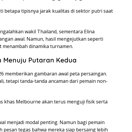
 betapa tipisnya jarak kualitas di sektor putri saat
galahkan wakil Thailand, sementara Elina
tangan awal. Namun, hasil mengejutkan seperti
at menambah dinamika turnamen.
n Menuju Putaran Kedua
026 memberikan gambaran awal peta persaingan.
, tetapi tanda-tanda ancaman dari pemain non-
s khas Melbourne akan terus menguji fisik serta
awal menjadi modal penting. Namun bagi pemain
ah pesan tegas bahwa mereka siap bersaing lebih