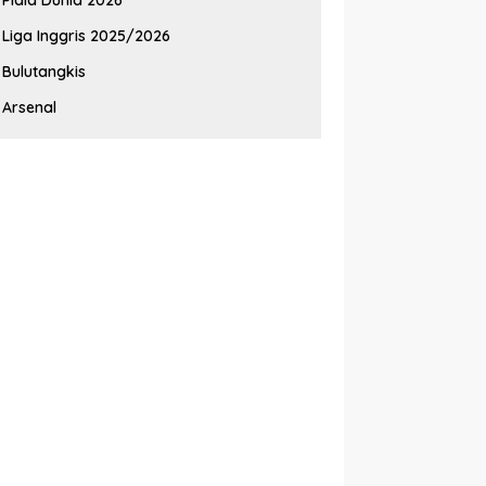
Liga Inggris 2025/2026
Bulutangkis
Arsenal