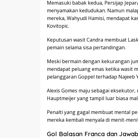
Memasuki babak kedua, Persijap Jepar
menyamakan kedudukan. Namun malape
mereka, Wahyudi Hamisi, mendapat ka
Kovitopic.
Keputusan wasit Candra membuat Lask
pemain selama sisa pertandingan.
Meski bermain dengan kekurangan juml
mendapat peluang emas ketika wasit me
pelanggaran Goppel terhadap Najeeb Ya
Alexis Gomes maju sebagai eksekutor,
Hauptmeijer yang tampil luar biasa mal
Penalti yang gagal membuat mental p
mereka kembali menyala di menit-menit
Gol Balasan Franca dan Jawab