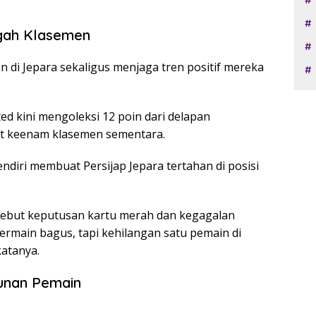
ngah Klasemen
in di Jepara sekaligus menjaga tren positif mereka
ed kini mengoleksi 12 poin dari delapan
t keenam klasemen sementara.
ndiri membuat Persijap Jepara tertahan di posisi
nyebut keputusan kartu merah dan kegagalan
ermain bagus, tapi kehilangan satu pemain di
atanya.
sunan Pemain