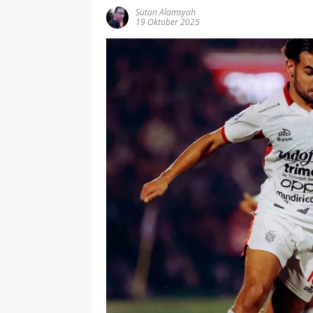
Sutan Alamsyah
19 Oktober 2025