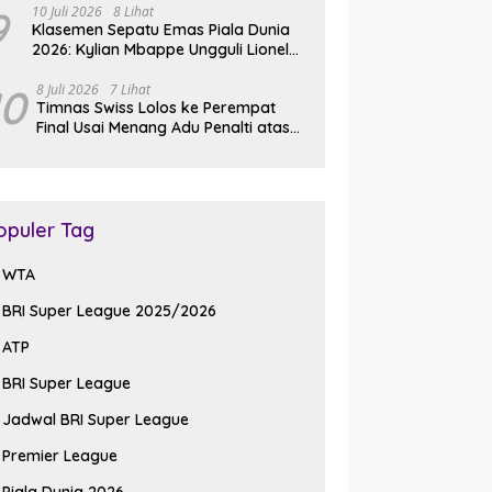
9
10 Juli 2026
8 Lihat
Klasemen Sepatu Emas Piala Dunia
2026: Kylian Mbappe Ungguli Lionel
Messi dalam Perburuan Top Skor
10
8 Juli 2026
7 Lihat
Timnas Swiss Lolos ke Perempat
Final Usai Menang Adu Penalti atas
Kolombia di Piala Dunia 2026
opuler Tag
WTA
BRI Super League 2025/2026
ATP
BRI Super League
Jadwal BRI Super League
Premier League
Piala Dunia 2026