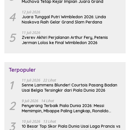
Muchova Tetap Kejar Impian Juara Grand
4
12 Juli 2026
Juara Tunggal Putri Wimbledon 2026: Linda
Noskova Raih Gelar Grand Slam Perdana
5
11 Juli 2026
Zverev Akhiri Perjalanan Arthur Fery, Petenis
Jerman Lolos ke Final Wimbledon 2026
Terpopuler
1
11 Juli 2026
22 Lihat
Senne Lammens Blunder! Courtois Pasang Badan
Usai Belgia Tersingkir dari Piala Dunia 2026
2
9 Juli 2026
14 Lihat
Penyerang Terbaik Piala Dunia 2026: Messi
Memimpin, Mbappe Paling Lengkap, Ronaldo
Melempem
3
10 Juli 2026
13 Lihat
10 Besar Top Skor Piala Dunia Usai Laga Prancis vs