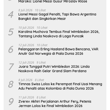
Maroko: Lionel Messi Gusur Miroslav Klose
4
8 Juli 2026
10 Lihat
Lionel Messi Gagal Penalti, Tapi Bawa Argentina
Bangkit dan Singkirkan Mesir
5
10 Juli 2026
10 Lihat
Karolina Muchova Tembus Final Wimbledon 2026,
Tantang Linda Noskova di Laga Puncak
6
12 Juli 2026
10 Lihat
Pelanggaran Erling Haaland Bawa Bencana, VAR
Anulir Gol Norwegia di Piala Dunia 2026
7
12 Juli 2026
9 Lihat
Juara Tunggal Putri Wimbledon 2026: Linda
Noskova Raih Gelar Grand Slam Perdana
8
8 Juli 2026
8 Lihat
Timnas Swiss Lolos ke Perempat Final Usai Menang
Adu Penalti atas Kolombia di Piala Dunia 2026
9
11 Juli 2026
8 Lihat
Zverev Akhiri Perjalanan Arthur Fery, Petenis
Jerman Lolos ke Final Wimbledon 2026