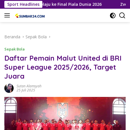
Langsung
a Roja Melaju ke Final Piala Dunia 2026
Sport Headlines
Zverev Gagal Ju
ke
konten
Beranda
Sepak Bola
Sepak Bola
Daftar Pemain Malut United di BRI
Super League 2025/2026, Target
Juara
Sutan Alamsyah
25 Juli 2025