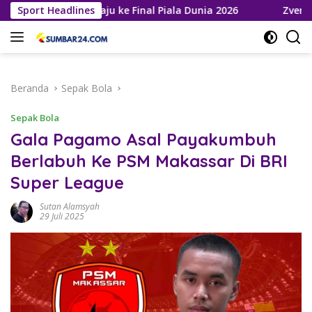
Langsung
a Roja Melaju ke Final Piala Dunia 2026
Sport Headlines
Zverev Gagal Ju
ke
konten
Beranda
Sepak Bola
Sepak Bola
Gala Pagamo Asal Payakumbuh
Berlabuh Ke PSM Makassar Di BRI
Super League
Sutan Alamsyah
29 Juli 2025