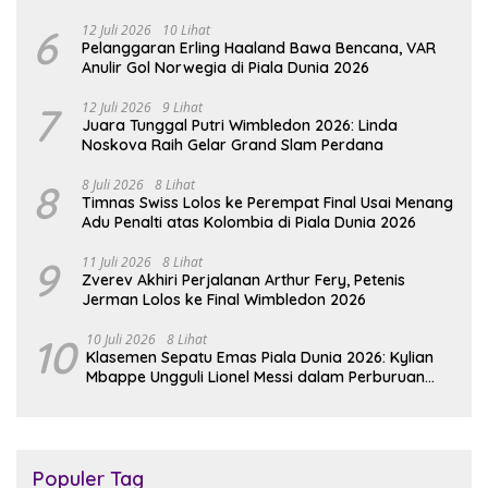
6
12 Juli 2026
10 Lihat
Pelanggaran Erling Haaland Bawa Bencana, VAR
Anulir Gol Norwegia di Piala Dunia 2026
7
12 Juli 2026
9 Lihat
Juara Tunggal Putri Wimbledon 2026: Linda
Noskova Raih Gelar Grand Slam Perdana
8
8 Juli 2026
8 Lihat
Timnas Swiss Lolos ke Perempat Final Usai Menang
Adu Penalti atas Kolombia di Piala Dunia 2026
9
11 Juli 2026
8 Lihat
Zverev Akhiri Perjalanan Arthur Fery, Petenis
Jerman Lolos ke Final Wimbledon 2026
10
10 Juli 2026
8 Lihat
Klasemen Sepatu Emas Piala Dunia 2026: Kylian
Mbappe Ungguli Lionel Messi dalam Perburuan
Top Skor
Populer Tag