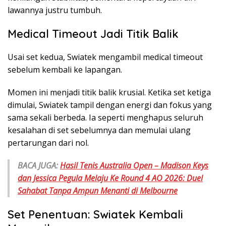
lawannya justru tumbuh.
Medical Timeout Jadi Titik Balik
Usai set kedua, Swiatek mengambil medical timeout
sebelum kembali ke lapangan.
Momen ini menjadi titik balik krusial. Ketika set ketiga
dimulai, Swiatek tampil dengan energi dan fokus yang
sama sekali berbeda. Ia seperti menghapus seluruh
kesalahan di set sebelumnya dan memulai ulang
pertarungan dari nol.
BACA JUGA:
Hasil Tenis Australia Open – Madison Keys
dan Jessica Pegula Melaju Ke Round 4 AO 2026: Duel
Sahabat Tanpa Ampun Menanti di Melbourne
Set Penentuan: Swiatek Kembali