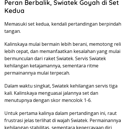
Peran Berbalik, Swiatek Goyah di Set
Kedua
Memasuki set kedua, kendali pertandingan berpindah
tangan.
Kalinskaya mulai bermain lebih berani, memotong reli
lebih cepat, dan memanfaatkan kesalahan yang mulai
bermunculan dari raket Swiatek. Servis Swiatek
kehilangan ketajamannya, sementara ritme
permainannya mulai terpecah.
Dalam waktu singkat, Swiatek kehilangan servis tiga
kali. Kalinskaya menguasai jalannya set dan
menutupnya dengan skor mencolok 1-6.
Untuk pertama kalinya dalam pertandingan ini, raut
frustrasi jelas terlihat di wajah Swiatek. Permainannya
kehilangan stabilitas, sementara kepercayaan diri