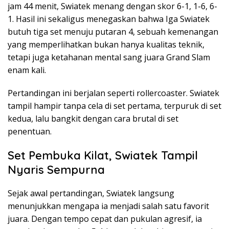
jam 44 menit, Swiatek menang dengan skor 6-1, 1-6, 6-
1. Hasil ini sekaligus menegaskan bahwa Iga Swiatek
butuh tiga set menuju putaran 4, sebuah kemenangan
yang memperlihatkan bukan hanya kualitas teknik,
tetapi juga ketahanan mental sang juara Grand Slam
enam kali.
Pertandingan ini berjalan seperti rollercoaster. Swiatek
tampil hampir tanpa cela di set pertama, terpuruk di set
kedua, lalu bangkit dengan cara brutal di set
penentuan.
Set Pembuka Kilat, Swiatek Tampil
Nyaris Sempurna
Sejak awal pertandingan, Swiatek langsung
menunjukkan mengapa ia menjadi salah satu favorit
juara. Dengan tempo cepat dan pukulan agresif, ia