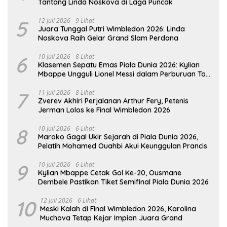
Tantang Linda Noskova di Laga Puncak
5
12 Juli 2026
9 Lihat
Juara Tunggal Putri Wimbledon 2026: Linda
Noskova Raih Gelar Grand Slam Perdana
6
10 Juli 2026
8 Lihat
Klasemen Sepatu Emas Piala Dunia 2026: Kylian
Mbappe Ungguli Lionel Messi dalam Perburuan Top
Skor
7
11 Juli 2026
8 Lihat
Zverev Akhiri Perjalanan Arthur Fery, Petenis
Jerman Lolos ke Final Wimbledon 2026
8
10 Juli 2026
6 Lihat
Maroko Gagal Ukir Sejarah di Piala Dunia 2026,
Pelatih Mohamed Ouahbi Akui Keunggulan Prancis
9
10 Juli 2026
6 Lihat
Kylian Mbappe Cetak Gol Ke-20, Ousmane
Dembele Pastikan Tiket Semifinal Piala Dunia 2026
10
12 Juli 2026
6 Lihat
Meski Kalah di Final Wimbledon 2026, Karolina
Muchova Tetap Kejar Impian Juara Grand