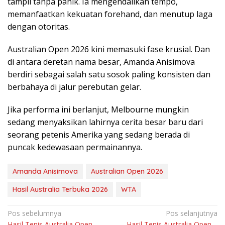
tampil tanpa panik. Ia mengendalikan tempo,
memanfaatkan kekuatan forehand, dan menutup laga
dengan otoritas.
Australian Open 2026 kini memasuki fase krusial. Dan
di antara deretan nama besar, Amanda Anisimova
berdiri sebagai salah satu sosok paling konsisten dan
berbahaya di jalur perebutan gelar.
Jika performa ini berlanjut, Melbourne mungkin
sedang menyaksikan lahirnya cerita besar baru dari
seorang petenis Amerika yang sedang berada di
puncak kedewasaan permainannya.
Amanda Anisimova
Australian Open 2026
Hasil Australia Terbuka 2026
WTA
Navigasi
Pos sebelumnya
Pos selanjutnya
Hasil Tenis Australia Open –
Hasil Tenis Australia Open –