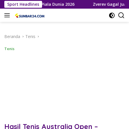
Langsung
e Final Piala Dunia 2026
Sport Headlines
Zverev Gagal Juara di Wimbledo
ke
konten
Beranda
Tenis
Tenis
Hasil Tenis Australia Open –