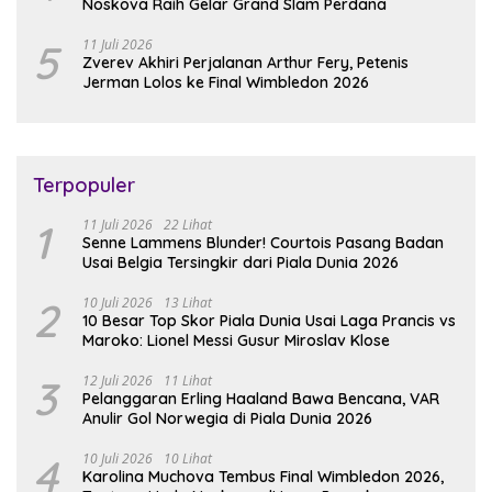
Noskova Raih Gelar Grand Slam Perdana
5
11 Juli 2026
Zverev Akhiri Perjalanan Arthur Fery, Petenis
Jerman Lolos ke Final Wimbledon 2026
Terpopuler
1
11 Juli 2026
22 Lihat
Senne Lammens Blunder! Courtois Pasang Badan
Usai Belgia Tersingkir dari Piala Dunia 2026
2
10 Juli 2026
13 Lihat
10 Besar Top Skor Piala Dunia Usai Laga Prancis vs
Maroko: Lionel Messi Gusur Miroslav Klose
3
12 Juli 2026
11 Lihat
Pelanggaran Erling Haaland Bawa Bencana, VAR
Anulir Gol Norwegia di Piala Dunia 2026
4
10 Juli 2026
10 Lihat
Karolina Muchova Tembus Final Wimbledon 2026,