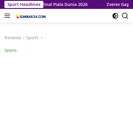
Langsung
aju ke Final Piala Dunia 2026
Sport Headlines
Zverev Gagal Juara di Wim
ke
konten
Beranda
Sports
Sports