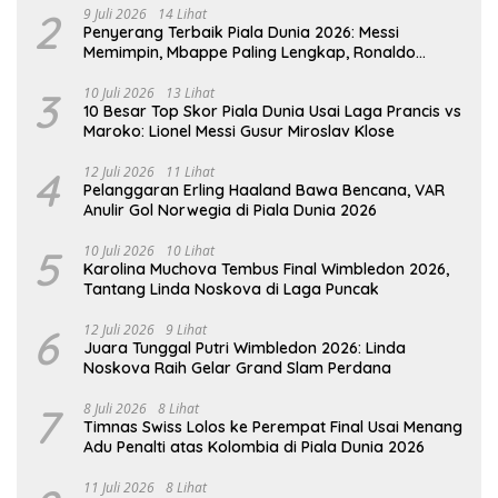
2
9 Juli 2026
14 Lihat
Penyerang Terbaik Piala Dunia 2026: Messi
Memimpin, Mbappe Paling Lengkap, Ronaldo
Melempem
3
10 Juli 2026
13 Lihat
10 Besar Top Skor Piala Dunia Usai Laga Prancis vs
Maroko: Lionel Messi Gusur Miroslav Klose
4
12 Juli 2026
11 Lihat
Pelanggaran Erling Haaland Bawa Bencana, VAR
Anulir Gol Norwegia di Piala Dunia 2026
5
10 Juli 2026
10 Lihat
Karolina Muchova Tembus Final Wimbledon 2026,
Tantang Linda Noskova di Laga Puncak
6
12 Juli 2026
9 Lihat
Juara Tunggal Putri Wimbledon 2026: Linda
Noskova Raih Gelar Grand Slam Perdana
7
8 Juli 2026
8 Lihat
Timnas Swiss Lolos ke Perempat Final Usai Menang
Adu Penalti atas Kolombia di Piala Dunia 2026
11 Juli 2026
8 Lihat